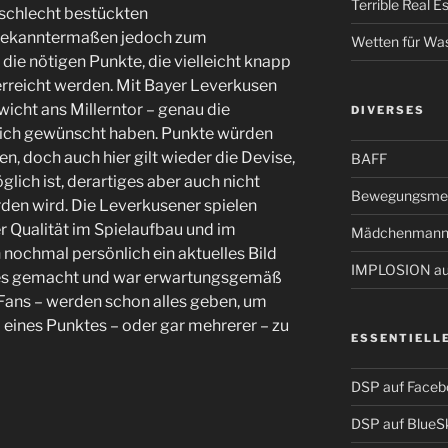
Terrible Real 
uschlecht bestückten
 bekanntermaßen jedoch zum
Wetten für Wa
die nötigen Punkte, die vielleicht knapp
 erreicht werden. Mit Bayer Leverkusen
cht ans Millerntor – genau die
DIVERSES
tlich gewünscht haben. Punkte würden
n, doch auch hier gilt wieder die Devise,
BAFF
lich ist, derartiges aber auch nicht
Bewegungsmel
rden wird. Die Leverkusener spielen
er Qualität im Spielaufbau und im
Mädchenmann
h nochmal persönlich ein aktuelles Bild
IMPLOSION auf
es gemacht und war erwartungsgemäß
 Fans – werden schon alles geben, um
 eines Punktes – oder gar mehrerer – zu
ESSENTIELL
DSP auf Faceb
DSP auf BlueS