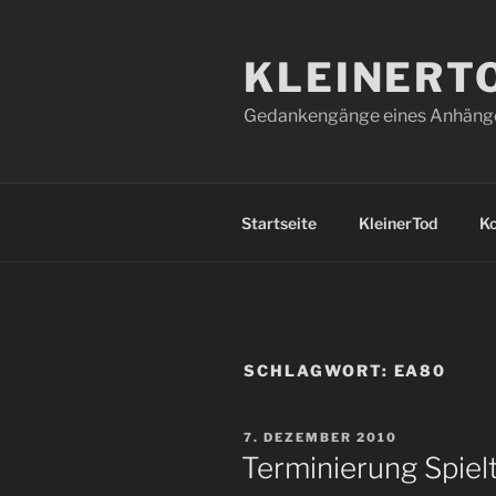
Zum
Inhalt
KLEINERT
springen
Gedankengänge eines Anhänger
Startseite
KleinerTod
K
SCHLAGWORT:
EA80
VERÖFFENTLICHT
7. DEZEMBER 2010
AM
Terminierung Spiel