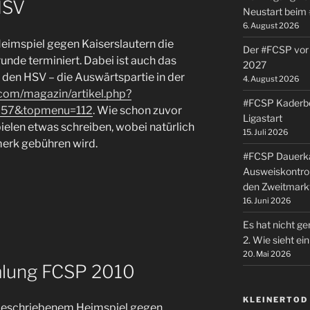
HSV
Neustart beim
6. August 2026
eimspiel gegen Kaiserslautern die
Der #FCSP vor 
unde terminiert. Dabei ist auch das
2027
en HSV – die Auswärtspartie in der
4. August 2026
.com/magazin/artikel.php?
#FCSP Kaderbe
=57&topmenu=112
. Wie schon zuvor
Ligastart
ielen etwas schreiben, wobei natürlich
15. Juli 2026
rk gebühren wird.
#FCSP Dauerka
Ausweiskontrol
den Zweitmark
16. Juni 2026
Es hat nicht ge
2. Wie sieht e
20. Mai 2026
mlung FCSP 2010
KLEINERTOD
 beschriebenem Heimspiel gegen