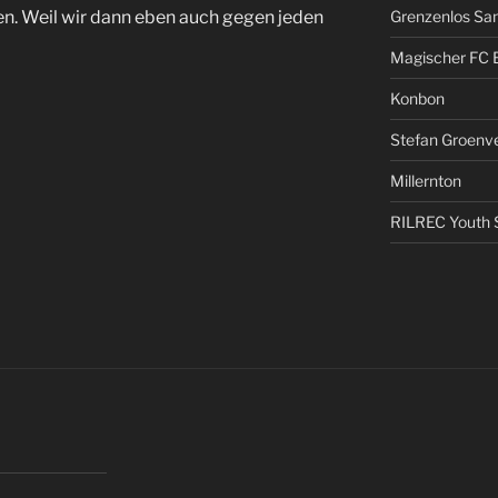
en. Weil wir dann eben auch gegen jeden
Grenzenlos San
Magischer FC 
Konbon
Stefan Groenv
Millernton
RILREC Youth S