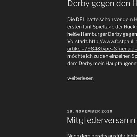
Derby gegen den 
Die DFL hatte schon vor dem H
ersten fünf Spieltage der Rückr
heiße Hamburger Derby gegen d
Vorstadt:
http://www.fcstpauli
artikel=7984&type=&menuid
möchte ich zu den einzelnen Sp
dem Derby mein Hauptaugenme
„Terminierung
weiterlesen
Spieltage
18
bis
22
VERÖFFENTLICHT
18. NOVEMBER 2010
–
AM
Mitgliederversam
samt
Derby
Nach dem bereits ausführlich
gegen