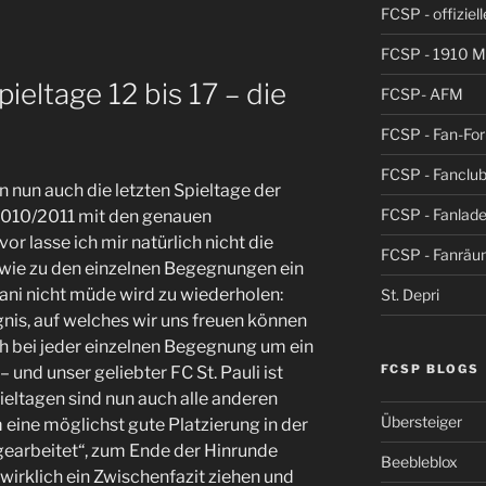
FCSP - offiziel
FCSP - 1910 
ieltage 12 bis 17 – die
FCSP- AFM
FCSP - Fan-Fo
FCSP - Fanclub
n nun auch die letzten Spieltage der
FCSP - Fanlad
2010/2011 mit den genauen
or lasse ich mir natürlich nicht die
FCSP - Fanrä
wie zu den einzelnen Begegnungen ein
tani nicht müde wird zu wiederholen:
St. Depri
ignis, auf welches wir uns freuen können
ch bei jeder einzelnen Begegnung um ein
FCSP BLOGS
– und unser geliebter FC St. Pauli ist
ieltagen sind nun auch alle anderen
Übersteiger
eine möglichst gute Platzierung in der
gearbeitet“, zum Ende der Hinrunde
Beebleblox
wirklich ein Zwischenfazit ziehen und