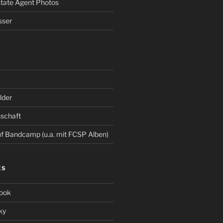
Estate Agent Photos
sser
der
schaft
 Bandcamp (u.a. mit FCSP Alben)
ES
ook
ky