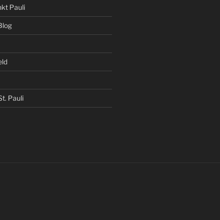
kt Pauli
Blog
eld
t. Pauli