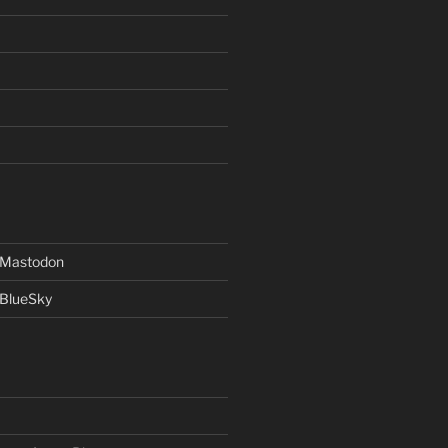
f Mastodon
 BlueSky