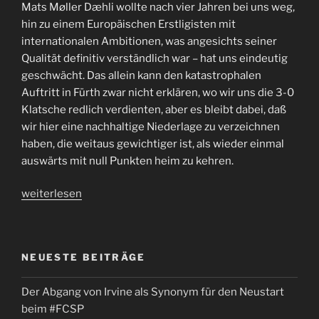
Mats Møller Dæhli wollte nach vier Jahren bei uns weg,
hin zu einem Europäischen Erstligisten mit
internationalen Ambitionen, was angesichts seiner
Qualität definitiv verständlich war – hat uns eindeutig
geschwächt. Das allein kann den katastrophalen
Auftritt in Fürth zwar nicht erklären, wo wir uns die 3-0
Klatsche redlich verdienten, aber es bleibt dabei, daß
wir hier eine nachhaltige Niederlage zu verzeichnen
haben, die weitaus gewichtiger ist, als wieder einmal
auswärts mit null Punkten heim zu kehren.
„Nachhaltig
weiterlesen
verloren.
#FCSP
gibt
NEUESTE BEITRÄGE
Mats
ab
Der Abgang von Irvine als Synonym für den Neustart
und
beim #FCSP
geht