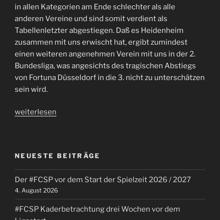
in allen Kategorien am Ende schlechter als alle
anderen Vereine und sind somit verdient als
Tabellenletzter abgestiegen. Daß es Heidenheim
zusammen mit uns erwischt hat, ergibt zumindest
einen weiteren angenehmen Verein mit uns in der 2.
Bundesliga, was angesichts des tragischen Abstiegs
von Fortuna Düsseldorf in die 3. nicht zu unterschätzen
sein wird.
„Es
weiterlesen
hat
nicht
gereicht
NEUESTE BEITRÄGE
–
der
Der #FCSP vor dem Start der Spielzeit 2026 / 2027
#FCSP
4. August 2026
ist
zurück
#FCSP Kaderbetrachtung drei Wochen vor dem
in