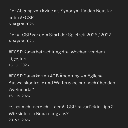
auf
Der Abgang von Irvine als Synonym für den Neustart
die
beim #FCSP
Saison
6. August 2026
2023/2024
–
Der #FCSP vor dem Start der Spielzeit 2026 / 2027
die
4. August 2026
Energie
#FCSP Kaderbetrachtung drei Wochen vor dem
aus
Ligastart
Schottland
15. Juli 2026
mitnehmen“
#FCSP Dauerkarten AGB Änderung – mögliche
Ausweiskontrolle und Weitergabe nur noch über den
Zweitmarkt?
16. Juni 2026
Es hat nicht gereicht – der #FCSP ist zurück in Liga 2.
Wie sieht ein Neuanfang aus?
20. Mai 2026