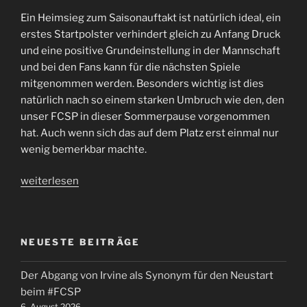
und
Ein Heimsieg zum Saisonauftakt ist natürlich ideal, ein
die
erstes Startpolster verhindert gleich zu Anfang Druck
Fehl(d)entscheidungen…“
und eine positive Grundeinstellung in der Mannschaft
und bei den Fans kann für die nächsten Spiele
mitgenommen werden. Besonders wichtig ist dies
natürlich nach so einem starken Umbruch wie den, den
unser FCSP in dieser Sommerpause vorgenommen
hat. Auch wenn sich das auf dem Platz erst einmal nur
wenig bemerkbar machte.
„#FCSP
weiterlesen
daheim
gegen
Nürnberg
NEUESTE BEITRÄGE
–
mitreißender
Der Abgang von Irvine als Synonym für den Neustart
Neuanfang
beim #FCSP
mit
6. August 2026