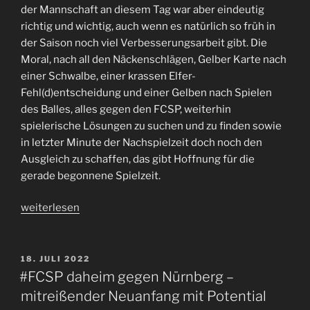
der Mannschaft an diesem Tag war aber eindeutig
richtig und wichtig, auch wenn es natürlich so früh in
der Saison noch viel Verbesserungsarbeit gibt. Die
Moral, nach all den Näckenschlägen, Gelber Karte nach
einer Schwalbe, einer krassen Elfer-
Fehl(d)entscheidung und einer Gelben nach Spielen
des Balles, alles gegen den FCSP, weiterhin
spielerische Lösungen zu suchen und zu finden sowie
in letzter Minute der Nachspielzeit doch noch den
Ausgleich zu schaffen, das gibt Hoffnung für die
gerade begonnene Spielzeit.
„Ausgleich.
weiterlesen
Ende.
Gerechtigkeit?
#FCSP
VERÖFFENTLICHT
18. JULI 2022
AM
Punkteteilung
#FCSP daheim gegen Nürnberg –
in
mitreißender Neuanfang mit Potential
Hannover