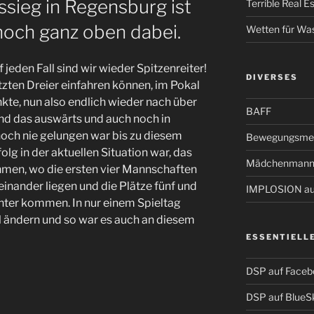
sieg in Regensburg ist
Terrible Real 
och ganz oben dabei.
Wetten für Wa
jeden Fall sind wir wieder Spitzenreiter!
DIVERSES
tzten Dreier einfahren können, im Pokal
nkte, nun also endlich wieder nach über
BAFF
nd das auswärts und auch noch in
och nie gelungen war bis zu diesem
Bewegungsmel
olg in der aktuellen Situation war, das
Mädchenmann
ehmen, wo die ersten vier Mannschaften
inander liegen und die Plätze fünf und
IMPLOSION auf
nter kommen. In nur einem Spieltag
el ändern und so war es auch an diesem
ESSENTIELL
DSP auf Faceb
DSP auf BlueS