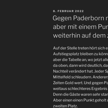
in
Regensburg
VERÖFFENTLICHT
8. FEBRUAR 2022
ist
AM
Gegen Paderborn 
der
aber mit einem Pu
#FCSP
immer
weiterhin auf dem 
noch
ganz
Auf der Stelle treten hört sich 
oben
Aufstiegsplatz bleiben zu könn
dabei.“
aber die Tabelle an, wo jetzt a
da oben, dann wird deutlich, da
Nachteil verändert hat. Jeder S
Mittelfeld schleudern. Anderers
Zeiten Gold wert. Und gegen P
weitaus schlechteres Ergebnis
Denn die Gäste waren sehr star
Aber einen einen Punkt geholt 
zweiten Platz.