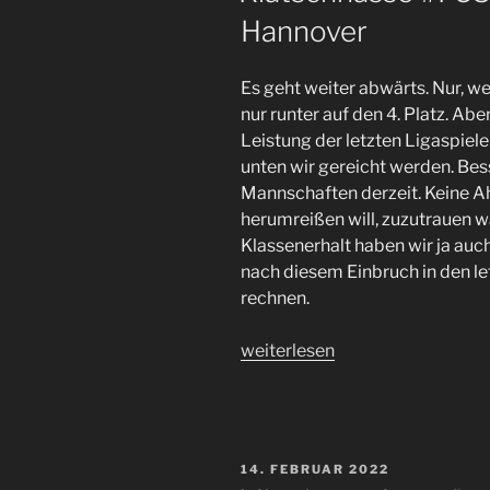
Hannover
Auswärtssieg
in
Ingolstadt“
Es geht weiter abwärts. Nur, wei
nur runter auf den 4. Platz. Abe
Leistung der letzten Ligaspiel
unten wir gereicht werden. Besse
Mannschaften derzeit. Keine A
herumreißen will, zuzutrauen w
Klassenerhalt haben wir ja auch
nach diesem Einbruch in den le
rechnen.
„Klatschnasse
weiterlesen
#FCSP
Heimklatsche
gegen
Hannover“
VERÖFFENTLICHT
14. FEBRUAR 2022
AM