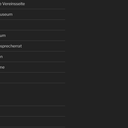
le Vereinsseite
Museum
rum
sprecherrat
en
ume