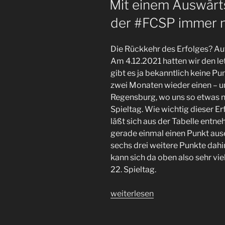
Mit einem Auswärts
der #FCSP immer n
Die Rückkehr des Erfolges? Auf 
Am 4.12.2021 hatten wir den le
gibt es ja bekanntlich keine Pu
zwei Monaten wieder einen – u
Regensburg, wo uns so etwas n
Spieltag. Wie wichtig dieser Erf
läßt sich aus der Tabelle entn
gerade einmal einen Punkt ause
sechs drei weitere Punkte dahi
kann sich da oben also sehr vi
22. Spieltag.
„Mit
weiterlesen
einem
Auswärtssieg