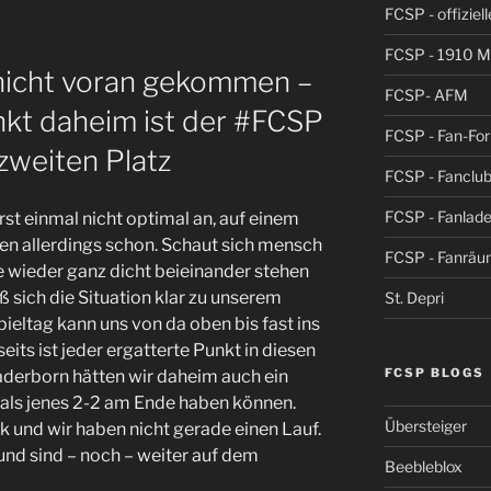
FCSP - offiziel
FCSP - 1910 
nicht voran gekommen –
FCSP- AFM
nkt daheim ist der #FCSP
FCSP - Fan-Fo
zweiten Platz
FCSP - Fanclub
FCSP - Fanlad
erst einmal nicht optimal an, auf einem
en allerdings schon. Schaut sich mensch
FCSP - Fanrä
lle wieder ganz dicht beieinander stehen
ß sich die Situation klar zu unserem
St. Depri
pieltag kann uns von da oben bis fast ins
eits ist jeder ergatterte Punkt in diesen
FCSP BLOGS
aderborn hätten wir daheim auch ein
 als jenes 2-2 am Ende haben können.
Übersteiger
k und wir haben nicht gerade einen Lauf.
und sind – noch – weiter auf dem
Beebleblox