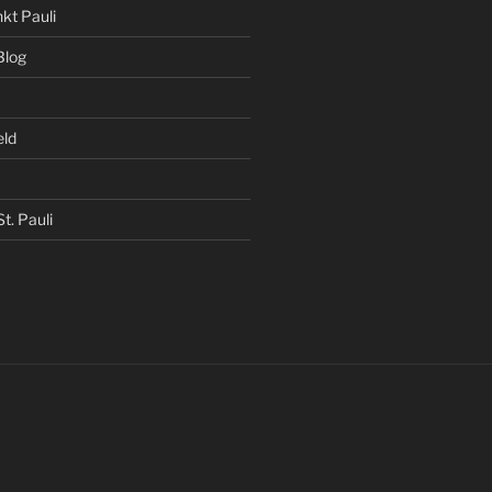
kt Pauli
Blog
eld
t. Pauli