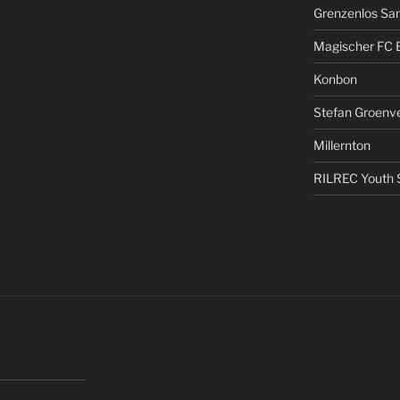
Grenzenlos San
Magischer FC 
Konbon
Stefan Groenv
Millernton
RILREC Youth S