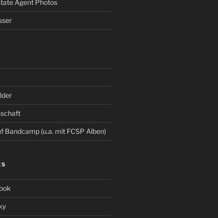
Estate Agent Photos
sser
der
schaft
 Bandcamp (u.a. mit FCSP Alben)
ES
ook
ky