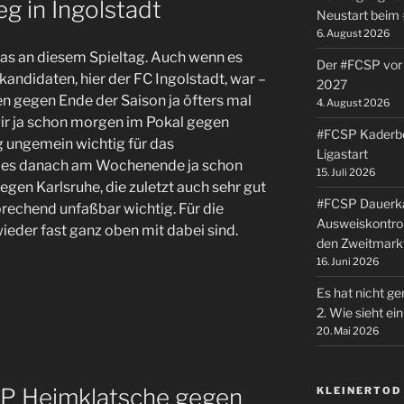
g in Ingolstadt
Neustart beim
6. August 2026
das an diesem Spieltag. Auch wenn es
Der #FCSP vor 
kandidaten, hier der FC Ingolstadt, war –
2027
n gegen Ende der Saison ja öfters mal
4. August 2026
ir ja schon morgen im Pokal gegen
#FCSP Kaderbe
olg ungemein wichtig für das
Ligastart
l es danach am Wochenende ja schon
15. Juli 2026
egen Karlsruhe, die zuletzt auch sehr gut
#FCSP Dauerka
rechend unfaßbar wichtig. Für die
Ausweiskontrol
ieder fast ganz oben mit dabei sind.
den Zweitmark
16. Juni 2026
Es hat nicht ge
2. Wie sieht e
20. Mai 2026
P Heimklatsche gegen
KLEINERTOD