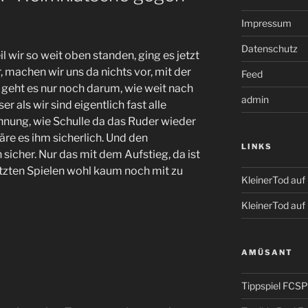
Impressum
Datenschutz
l wir so weit oben standen, ging es jetzt
r, machen wir uns da nichts vor, mit der
Feed
e geht es nur noch darum, wie weit nach
admin
r als wir sind eigentlich fast alle
hnung, wie Schulle da das Ruder wieder
äre es ihm sicherlich. Und den
LINKS
 sicher. Nur das mit dem Aufstieg, da ist
tzten Spielen wohl kaum noch mit zu
KleinerTod au
KleinerTod auf
AMÜSANT
Tippspiel FCSP