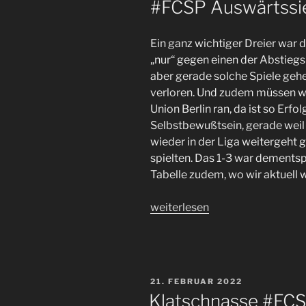
#FCSP Auswärtssie
Ein ganz wichtiger Dreier war 
„nur“ gegen einen der Abstiegs
aber gerade solche Spiele gehe
verloren. Und zudem müssen w
Union Berlin ran, da ist so Erf
Selbstbewußtsein, gerade wei
wieder in der Liga weitergeht g
spielten. Das 1-3 war dementsp
Tabelle zudem, wo wir aktuell w
„Zum
weiterlesen
Auftakt
der
Englischen
Woche
VERÖFFENTLICHT
21. FEBRUAR 2022
der
AM
Klatschnasse #FCS
#FCSP