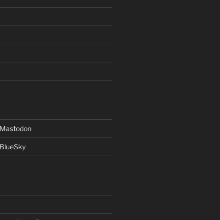
f Mastodon
 BlueSky