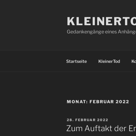
Zum
Inhalt
KLEINERT
springen
Gedankengänge eines Anhänger
Startseite
KleinerTod
K
MONAT:
FEBRUAR 2022
VERÖFFENTLICHT
28. FEBRUAR 2022
AM
Zum Auftakt der E