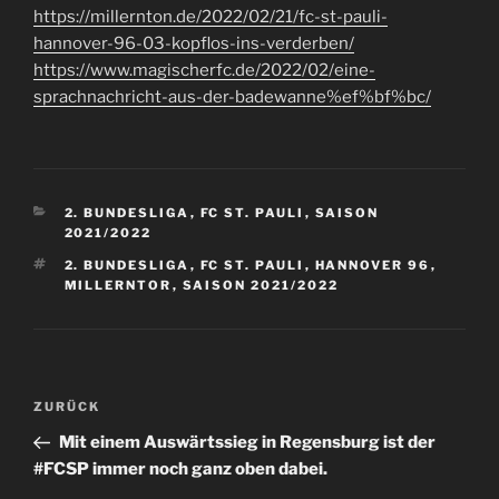
https://millernton.de/2022/02/21/fc-st-pauli-
hannover-96-03-kopflos-ins-verderben/
https://www.magischerfc.de/2022/02/eine-
sprachnachricht-aus-der-badewanne%ef%bf%bc/
KATEGORIEN
2. BUNDESLIGA
,
FC ST. PAULI
,
SAISON
2021/2022
SCHLAGWÖRTER
2. BUNDESLIGA
,
FC ST. PAULI
,
HANNOVER 96
,
MILLERNTOR
,
SAISON 2021/2022
Beitragsnavigation
Vorheriger
ZURÜCK
Beitrag
Mit einem Auswärtssieg in Regensburg ist der
#FCSP immer noch ganz oben dabei.