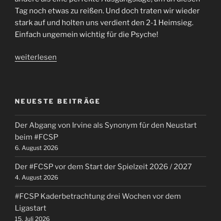
Tag noch etwas zu reißen. Und doch traten wir wieder
stark auf und holten uns verdient den 2-1 Heimsieg.
Einfach ungemein wichtig für die Psyche!
„Zurück
weiterlesen
in
der
Erfolgsspur
NEUESTE BEITRÄGE
–
#FCSP
Der Abgang von Irvine als Synonym für den Neustart
Heimsieg
beim #FCSP
gegen
6. August 2026
Bielefeld“
Der #FCSP vor dem Start der Spielzeit 2026 / 2027
4. August 2026
#FCSP Kaderbetrachtung drei Wochen vor dem
Ligastart
15. Juli 2026