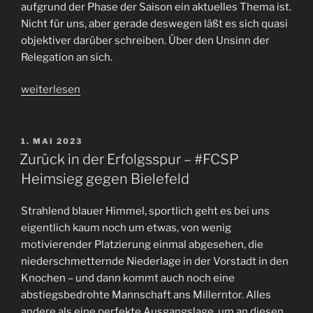
aufgrund der Phase der Saison ein aktuelles Thema ist.
Nicht für uns, aber gerade deswegen läßt es sich quasi
objektiver darüber schreiben. Über den Unsinn der
Relegation an sich.
„Relegation?
weiterlesen
Abschaffen!
Oder
wenigstens
VERÖFFENTLICHT
1. MAI 2023
AM
fair
Zurück in der Erfolgsspur – #FCSP
gestalten.“
Heimsieg gegen Bielefeld
Strahlend blauer Himmel, sportlich geht es bei uns
eigentlich kaum noch um etwas, von wenig
motivierender Platzierung einmal abgesehen, die
niederschmetternde Niederlage in der Vorstadt in den
Knochen – und dann kommt auch noch eine
abstiegsbedrohte Mannschaft ans Millerntor. Alles
andere als eine perfekte Ausgangslage, um an diesen