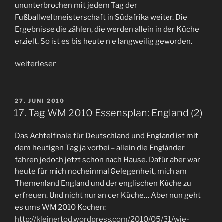
ununterbrochen mit jedem Tag der
Fußballweltmeisterschaft in Südafrika weiter. Die
Ergebnisse die zählen, die werden allein in der Küche
erzielt. So ist es bis heute nie langweilig geworden.
„18.
weiterlesen
Tag
WM
2010
VERÖFFENTLICHT
27. JUNI 2010
AM
Essensplan:
17. Tag WM 2010 Essensplan: England (2)
Brasilien“
Das Achtelfinale für Deutschland und England ist mit
dem heutigen Tag ja vorbei – allein die Engländer
fahren jedoch jetzt schon nach Hause. Dafür aber war
heute für mich nocheinmal Gelegenheit, mich am
Themenland England und der englischen Küche zu
erfreuen. Und nicht nur an der Küche… Aber nun geht
es ums WM 2010 Kochen:
http://kleinertod.wordpress.com/2010/05/31/wie-