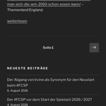
man-sich-die-wm-2010-schon-essen-kann/
–
Themenland England.
„17.
weiterlesen
Tag
WM
2010
Essensplan:
Seitennummerierung
Näch
Seite
1
England
Seit
der
(2)“
Beiträge
NEUESTE BEITRÄGE
Der Abgang von Irvine als Synonym für den Neustart
beim #FCSP
6. August 2026
Der #FCSP vor dem Start der Spielzeit 2026 / 2027
4. August 2026