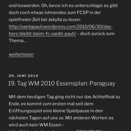
und loswerden. Oh, bevor ich es unterschlage: es gibt
doch noch etwas lohnendes zum FCSP in der
spielfreien Zeit bei Jekylla zu lesen:
http://santapauli.wordpress.com/2010/06/30/das-
herz-bleibt-beim-fc-sankt-pauli/
– doch zurück zum
Thema…
„Das
weiterlesen
Jahr100
Trikot
ist da…“
VERÖFFENTLICHT
29. JUNI 2010
AM
19. Tag WM 2010 Essensplan: Paraguay
Mit dem heutigen Tag ging nicht nur das Achtelfinal zu
Ende, es kommt zum ersten mal seit dem
Eröffnungsspiel eine kleine Spielpause in den
nächsten Tagen auf uns zu. Mit anderen Worten: es
wird auch kein WM Essen –