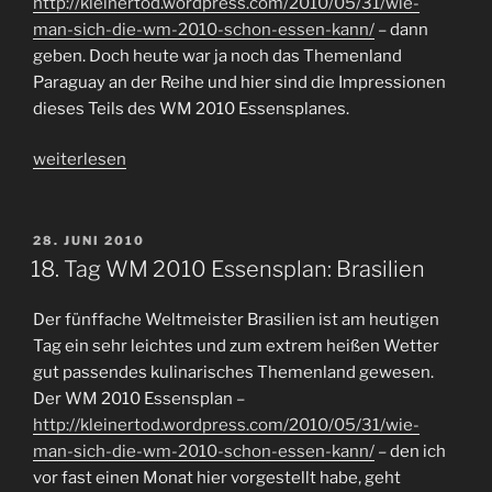
http://kleinertod.wordpress.com/2010/05/31/wie-
man-sich-die-wm-2010-schon-essen-kann/
– dann
geben. Doch heute war ja noch das Themenland
Paraguay an der Reihe und hier sind die Impressionen
dieses Teils des WM 2010 Essensplanes.
„19.
weiterlesen
Tag
WM
2010
VERÖFFENTLICHT
28. JUNI 2010
AM
Essensplan:
18. Tag WM 2010 Essensplan: Brasilien
Paraguay“
Der fünffache Weltmeister Brasilien ist am heutigen
Tag ein sehr leichtes und zum extrem heißen Wetter
gut passendes kulinarisches Themenland gewesen.
Der WM 2010 Essensplan –
http://kleinertod.wordpress.com/2010/05/31/wie-
man-sich-die-wm-2010-schon-essen-kann/
– den ich
vor fast einen Monat hier vorgestellt habe, geht