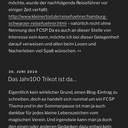
möchte, wurde der nachfolgende Reiseführer vor
einiger Zeit verfaßt:
http://www.kleinertod.de/reisefuehrer/hamburg-
schwarzer-reisefuehrer.html
– natürlich nicht ohne
Nennung des FCSP. Da es auch an dieser Stelle von
Interesse sein kann, möchte ich bei dieser Gelegenheit
darauf verweisen und allen beim Lesen und
Nacherleben viel Spaß wünschen. ^^
VERÖFFENTLICHT
30. JUNI 2010
AM
Das Jahr100 Trikot ist da…
Eigentlich kein wirklicher Grund, einen Blog-Eintrag zu
schreiben, doch es handelt sich nunmal um ein FCSP
Thema und in der Sommerpause ist man ja auch
dankbar für jedes kleine Lebenszeichen vom
magischen Verein. Und irgendwie kann man ja doch
den einen oder anderen Gedanken dazu entwickeln