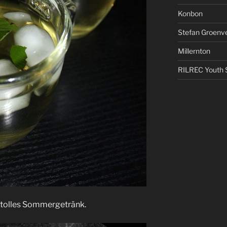
Konbon
Stefan Groenv
Millernton
RILREC Youth S
n tolles Sommergetränk.