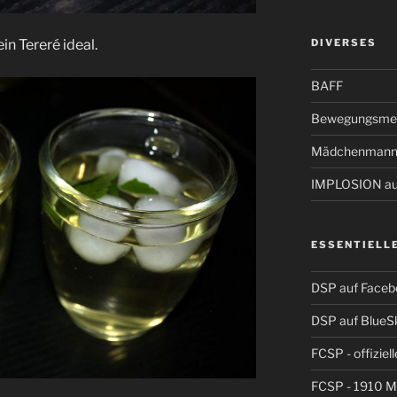
in Tereré ideal.
DIVERSES
BAFF
Bewegungsmel
Mädchenmann
IMPLOSION auf
ESSENTIELL
DSP auf Faceb
DSP auf BlueS
FCSP - offiziel
FCSP - 1910 