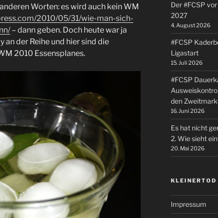
Der #FCSP vor 
t anderen Worten: es wird auch kein WM
2027
dpress.com/2010/05/31/wie-man-sich-
4. August 2026
nn/
– dann geben. Doch heute war ja
an der Reihe und hier sind die
#FCSP Kaderbe
Ligastart
s WM 2010 Essensplanes.
15. Juli 2026
#FCSP Dauerka
Ausweiskontrol
den Zweitmark
16. Juni 2026
Es hat nicht ge
2. Wie sieht e
20. Mai 2026
KLEINERTOD
Impressum