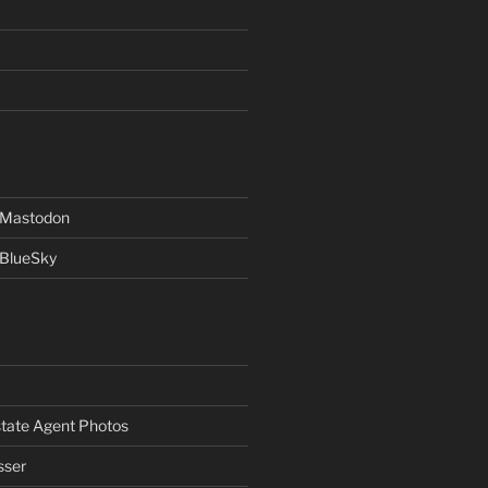
f Mastodon
 BlueSky
Estate Agent Photos
sser