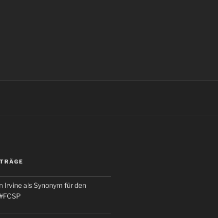
ITRÄGE
 Irvine als Synonym für den
 #FCSP