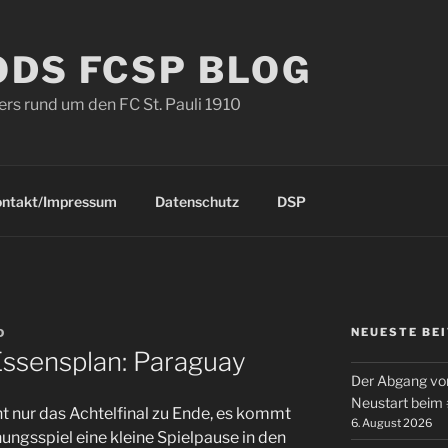
ODS FCSP BLOG
s rund um den FC St. Pauli 1910
ontakt/Impressum
Datenschutz
DSP
NEUESTE BE
D
ssensplan: Paraguay
Der Abgang von
Neustart beim
t nur das Achtelfinal zu Ende, es kommt
6. August 2026
ungsspiel eine kleine Spielpause in den