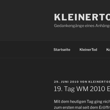
Zum
Inhalt
KLEINERT
springen
Gedankengänge eines Anhänger
Startseite
KleinerTod
K
VERÖFFENTLICHT
29. JUNI 2010
VON
KLEINERTO
AM
19. Tag WM 2010 E
Mit dem heutigen Tag ging nich
zum ersten mal seit dem Eröffn