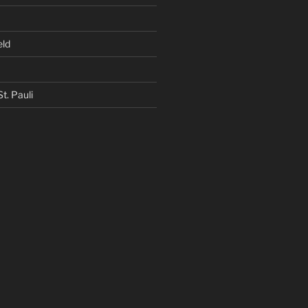
eld
t. Pauli