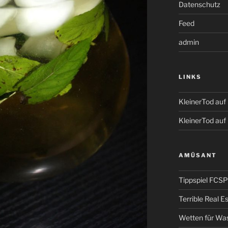
Datenschutz
Feed
admin
LINKS
KleinerTod au
KleinerTod auf
AMÜSANT
Tippspiel FCSP
Terrible Real 
Wetten für Wa