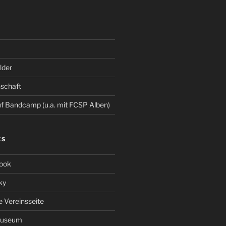
der
schaft
 Bandcamp (u.a. mit FCSP Alben)
ES
ook
ky
le Vereinsseite
Museum