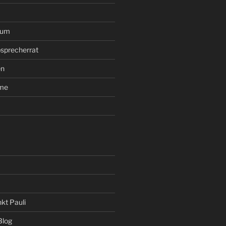
rum
sprecherrat
en
ume
kt Pauli
Blog