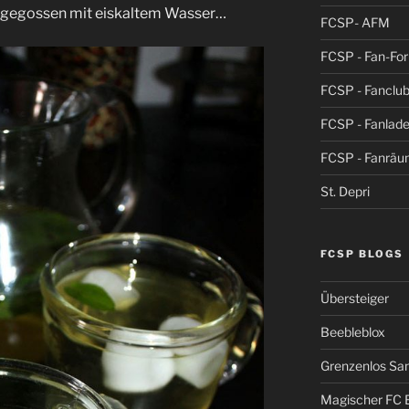
ufgegossen mit eiskaltem Wasser…
FCSP- AFM
FCSP - Fan-Fo
FCSP - Fanclub
FCSP - Fanlad
FCSP - Fanrä
St. Depri
FCSP BLOGS
Übersteiger
Beebleblox
Grenzenlos San
Magischer FC 