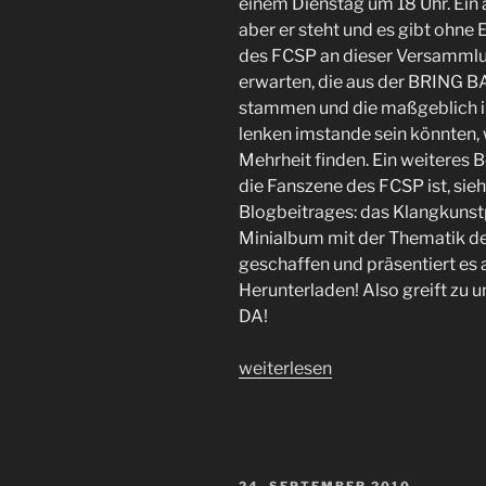
einem Dienstag um 18 Uhr. Ein a
aber er steht und es gibt ohne
des FCSP an dieser Versammlun
erwarten, die aus der BRING
stammen und die maßgeblich in
lenken imstande sein könnten,
Mehrheit finden. Ein weiteres Be
die Fanszene des FCSP ist, si
Blogbeitrages: das Klangkuns
Minialbum mit der Thematik d
geschaffen und präsentiert es 
Herunterladen! Also greift zu u
DA!
„HINGABE
weiterlesen
–
ein
Bring
Back
VERÖFFENTLICHT