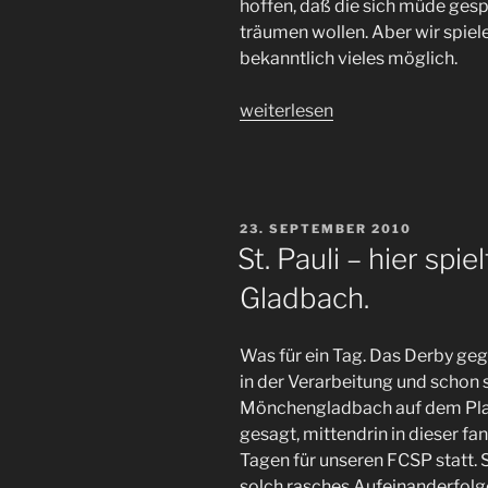
hoffen, daß die sich müde gesp
träumen wollen. Aber wir spiel
bekanntlich vieles möglich.
„Und
weiterlesen
nun
Dortmund
zum
Ende
VERÖFFENTLICHT
23. SEPTEMBER 2010
der
AM
St. Pauli – hier spi
Englischen
Gladbach.
Woche…“
Was für ein Tag. Das Derby g
in der Verarbeitung und schon 
Mönchengladbach auf dem Plan.
gesagt, mittendrin in dieser fa
Tagen für unseren FCSP statt. 
solch rasches Aufeinanderfolg