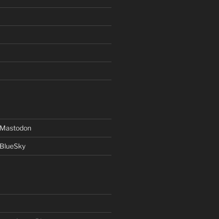
f Mastodon
 BlueSky