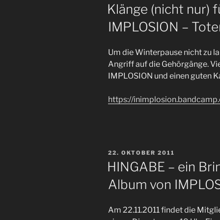
AM
Klänge (nicht nur) 
IMPLOSION – Tote
Um die Winterpause nicht zu lan
Angriff auf die Gehörgänge. Vi
IMPLOSION und einen guten Ka
https://inimplosion.bandcamp
VERÖFFENTLICHT
22. OKTOBER 2011
AM
HINGABE – ein Brin
Album von IMPLO
Am 22.11.2011 findet die Mitg