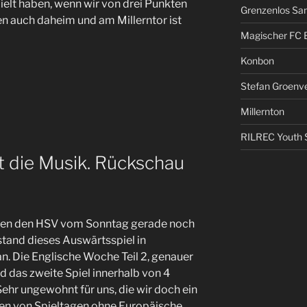
ielt haben, wenn wir von drei Punkten
Grenzenlos San
en auch daheim und am Millerntor ist
Magischer FC 
Konbon
Stefan Groenv
Millernton
RILREC Youth S
elt die Musik. Rückschau
egen den HSV vom Sonntag gerade noch
stand dieses Auswärtsspiel in
 Die Englische Woche Teil 2, genauer
nd das zweite Spiel innerhalb von 4
Sehr ungewohnt für uns, die wir doch ein
en von Spieltagen ohne Europäische