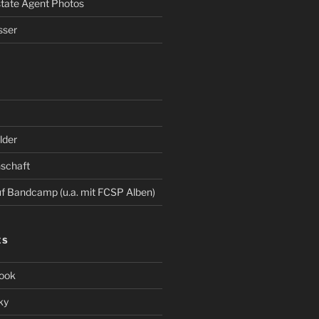
Estate Agent Photos
sser
der
schaft
 Bandcamp (u.a. mit FCSP Alben)
ES
ook
ky