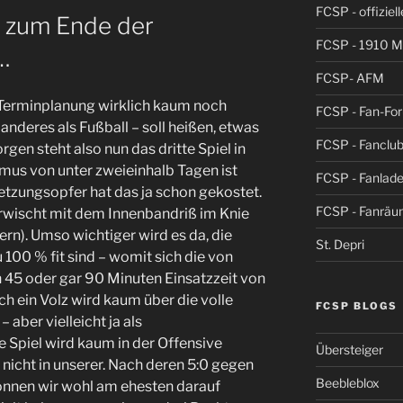
FCSP - offiziel
 zum Ende der
FCSP - 1910 
…
FCSP- AFM
n Terminplanung wirklich kaum noch
FCSP - Fan-Fo
anderes als Fußball – soll heißen, etwas
FCSP - Fanclub
rgen steht also nun das dritte Spiel in
hmus von unter zweieinhalb Tagen ist
FCSP - Fanlad
rletzungsopfer hat das ja schon gekostet.
FCSP - Fanrä
erwischt mit dem Innenbandriß im Knie
ern). Umso wichtiger wird es da, die
St. Depri
u 100 % fit sind – womit sich die von
 45 oder gar 90 Minuten Einsatzzeit von
h ein Volz wird kaum über die volle
FCSP BLOGS
aber vielleicht ja als
 Spiel wird kaum in der Offensive
Übersteiger
 nicht in unserer. Nach deren 5:0 gegen
Beebleblox
önnen wir wohl am ehesten darauf