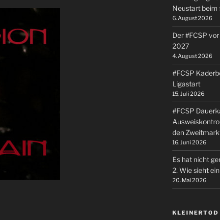
Neustart beim
6. August 2026
Der #FCSP vor 
2027
4. August 2026
#FCSP Kaderbe
Ligastart
15. Juli 2026
#FCSP Dauerka
Ausweiskontrol
den Zweitmark
16. Juni 2026
Es hat nicht ge
2. Wie sieht e
20. Mai 2026
KLEINERTOD