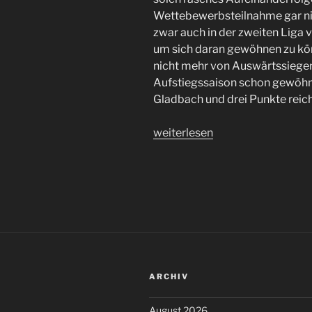
Wettebewerbsteilnahme gar n
zwar auch in der zweiten Liga v
um sich daran gewöhnen zu kö
nicht mehr von Auswärtssiegen 
Aufstiegssaison schon gewöhnen
Gladbach und drei Punkte reich
„St.
weiterlesen
Pauli
–
hier
spielt
die
Musik.
Rückschau
Gladbach.“
ARCHIV
August 2026