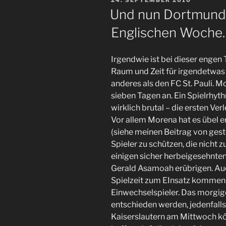
24. SEPTEMBER 2010
Sankt
AM
Und nun Dortmund
Pauli
Englischen Woche
Album
von
IMPLOSION“
Irgendwie ist bei dieser enge
Raum und Zeit für irgendetwas 
anderes als den FC St. Pauli. Mo
sieben Tagen an. Ein Spielrhyt
wirklich brutal – die ersten Ve
Vor allem Morena hat es übel 
(siehe meinen Beitrag von gest
Spieler zu schützen, die nicht z
einigen sicher herbeigesehnten
Gerald Asamoah erübrigen. Auc
Spielzeit zum EInsatz kommen – 
Einwechselspieler. Das morgige
entschieden werden, jedenfalls
Kaiserslautern am Mittwoch k