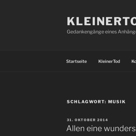
Zum
Inhalt
KLEINERT
springen
Gedankengänge eines Anhänger
Startseite
KleinerTod
K
SCHLAGWORT:
MUSIK
VERÖFFENTLICHT
31. OKTOBER 2014
AM
Allen eine wunder