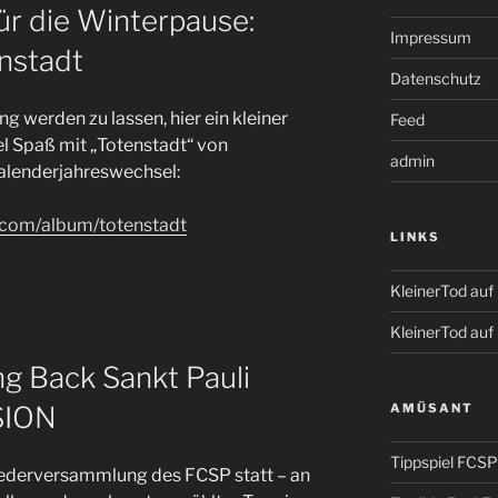
für die Winterpause:
Impressum
nstadt
Datenschutz
g werden zu lassen, hier ein kleiner
Feed
el Spaß mit „Totenstadt“ von
admin
lenderjahreswechsel:
.com/album/totenstadt
LINKS
KleinerTod au
KleinerTod auf
g Back Sankt Pauli
AMÜSANT
SION
Tippspiel FCSP
liederversammlung des FCSP statt – an