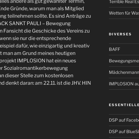
lles andere als gut gewählter Termin,
Terrible Real 
 Ende Gründe, warum man als Mitglied
Wetten für Wa
g teilnehmen sollte. Es sind Anträge zu
 BACK SANKT PAULI – Bewegung
 Fansicht die Geschicke des Vereins zu
DIVERSES
 wenn sie nur die entsprechende
ispiel dafür, wie einzigartig und kreativ
BAFF
eht man am Grund meines heutigen
tprojekt IMPLOSION hat ein neues
Bewegungsmel
er Sozialromantikerbewegung
Mädchenmann
an dieser Stelle zum kostenlosen
nd denkt daran: am 22.11. ist die JHV. HIN
IMPLOSION auf
ESSENTIELL
DSP auf Faceb
DSP auf BlueS