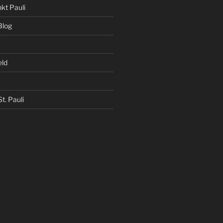
kt Pauli
Blog
eld
t. Pauli