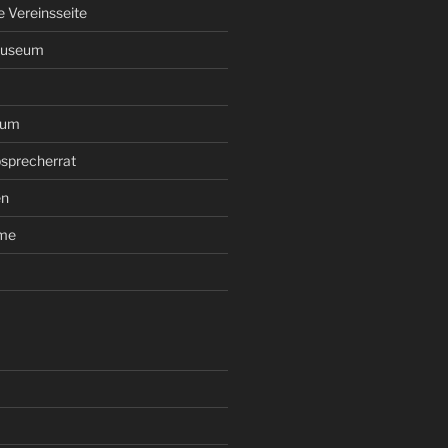
le Vereinsseite
Museum
rum
sprecherrat
en
ume