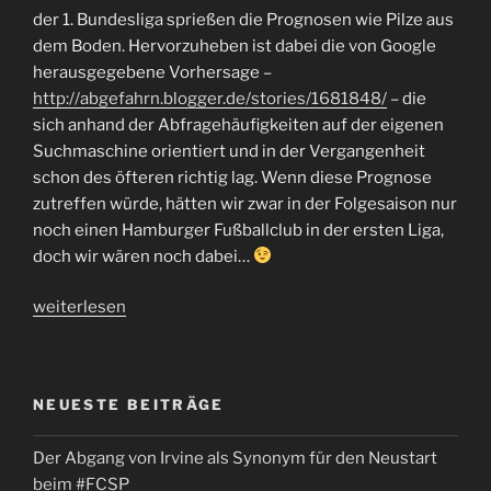
der 1. Bundesliga sprießen die Prognosen wie Pilze aus
dem Boden. Hervorzuheben ist dabei die von Google
herausgegebene Vorhersage –
http://abgefahrn.blogger.de/stories/1681848/
– die
sich anhand der Abfragehäufigkeiten auf der eigenen
Suchmaschine orientiert und in der Vergangenheit
schon des öfteren richtig lag. Wenn diese Prognose
zutreffen würde, hätten wir zwar in der Folgesaison nur
noch einen Hamburger Fußballclub in der ersten Liga,
doch wir wären noch dabei…
„Die
weiterlesen
Saison-
Prognose
2010/2011“
NEUESTE BEITRÄGE
Der Abgang von Irvine als Synonym für den Neustart
beim #FCSP