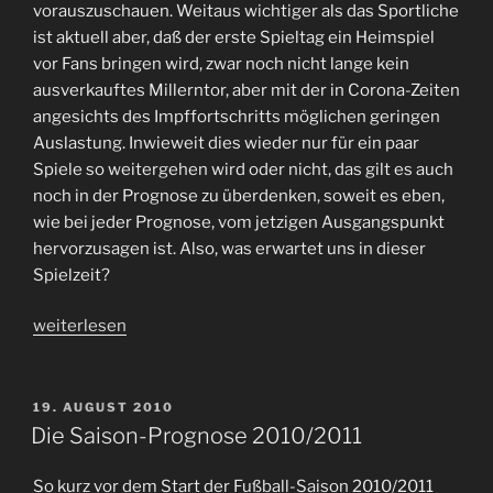
vorauszuschauen. Weitaus wichtiger als das Sportliche
ist aktuell aber, daß der erste Spieltag ein Heimspiel
vor Fans bringen wird, zwar noch nicht lange kein
ausverkauftes Millerntor, aber mit der in Corona-Zeiten
angesichts des Impffortschritts möglichen geringen
Auslastung. Inwieweit dies wieder nur für ein paar
Spiele so weitergehen wird oder nicht, das gilt es auch
noch in der Prognose zu überdenken, soweit es eben,
wie bei jeder Prognose, vom jetzigen Ausgangspunkt
hervorzusagen ist. Also, was erwartet uns in dieser
Spielzeit?
„#FCSP
weiterlesen
Saisonprognose
2021/2022
nebst
VERÖFFENTLICHT
19. AUGUST 2010
AM
fortgeführter
Die Saison-Prognose 2010/2011
Kaderanalyse“
So kurz vor dem Start der Fußball-Saison 2010/2011