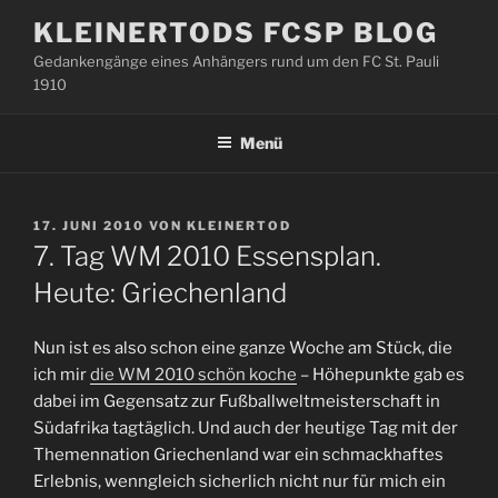
Zum
KLEINERTODS FCSP BLOG
Inhalt
Gedankengänge eines Anhängers rund um den FC St. Pauli
springen
1910
Menü
VERÖFFENTLICHT
17. JUNI 2010
VON
KLEINERTOD
AM
7. Tag WM 2010 Essensplan.
Heute: Griechenland
Nun ist es also schon eine ganze Woche am Stück, die
ich mir
die WM 2010 schön koche
– Höhepunkte gab es
dabei im Gegensatz zur Fußballweltmeisterschaft in
Südafrika tagtäglich. Und auch der heutige Tag mit der
Themennation Griechenland war ein schmackhaftes
Erlebnis, wenngleich sicherlich nicht nur für mich ein