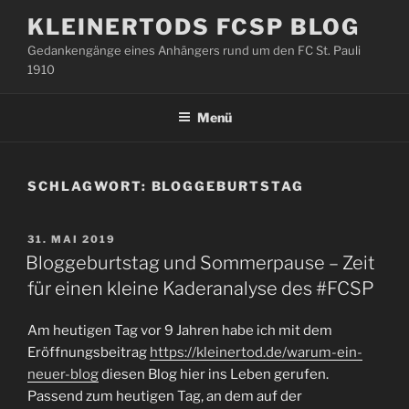
Zum
KLEINERTODS FCSP BLOG
Inhalt
Gedankengänge eines Anhängers rund um den FC St. Pauli
springen
1910
Menü
SCHLAGWORT:
BLOGGEBURTSTAG
VERÖFFENTLICHT
31. MAI 2019
AM
Bloggeburtstag und Sommerpause – Zeit
für einen kleine Kaderanalyse des #FCSP
Am heutigen Tag vor 9 Jahren habe ich mit dem
Eröffnungsbeitrag
https://kleinertod.de/warum-ein-
neuer-blog
diesen Blog hier ins Leben gerufen.
Passend zum heutigen Tag, an dem auf der