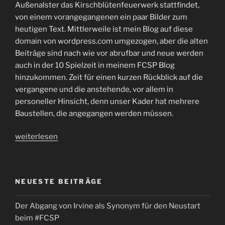
Außenalster das Kirschblütenfeuerwerk stattfindet,
von einem vorangegangenen ein paar Bilder zum
heutigen Text. Mittlerweile ist mein Blog auf diese
domain von wordpress.com umgezogen, aber die alten
Beiträge sind nach wie vor abrufbar und neue werden
auch in der 10 Spielzeit in meinem FCSP Blog
hinzukommen. Zeit für einen kurzen Rückblick auf die
vergangene und die anstehende, vor allem in
personeller Hinsicht, denn unser Kader hat mehrere
Baustellen, die angegangen werden müssen.
„Bloggeburtstag
weiterlesen
und
Sommerpause
–
NEUESTE BEITRÄGE
Zeit
für
Der Abgang von Irvine als Synonym für den Neustart
einen
beim #FCSP
kleine