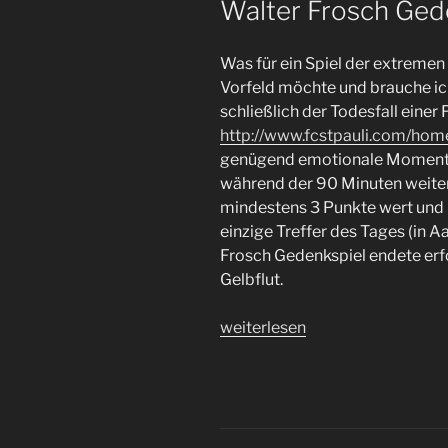
Walter Frosch Gede
Was für ein Spiel der extremen
Vorfeld möchte und brauche ic
schließlich der Todesfall einer
http://www.fcstpauli.com/hom
genügend emotionale Momente 
während der 90 Minuten weiter.
mindestens 3 Punkte wert und h
einzige Treffer des Tages (in A
Frosch Gedenkspiel endete erf
Gelbflut.
„Beim
weiterlesen
Knoten
platzen
zusehen
–
#FCSP