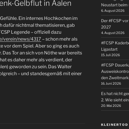
nk-Gelbflut in Aalen
Neustart beim
6. August 2026
 Gefühle. Ein internes Hochkochen im
Der #FCSP vor 
h dafür nichtmal thematisieren, gab
2027
 FCSP Legende – offiziell dazu
4. August 2026
e/verein/news/4317
– schon mehr als
#FCSP Kaderbe
vor dem Spiel. Aber so ging es auch
Ligastart
 Das Tor an sich von Nöthe war bereits
15. Juli 2026
at es daher mehr als verdient, der
#FCSP Dauerka
alen) geworden zu sein. Das Walter
Ausweiskontrol
olgreich – und standesgemäß mit einer
den Zweitmark
16. Juni 2026
Es hat nicht ge
2. Wie sieht e
20. Mai 2026
KLEINERTOD