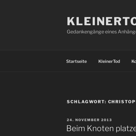
Zum
Inhalt
KLEINERT
springen
Gedankengänge eines Anhänger
Startseite
KleinerTod
K
SCHLAGWORT:
CHRISTOP
VERÖFFENTLICHT
24. NOVEMBER 2013
AM
Beim Knoten platz