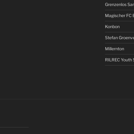
Grenzenlos San
Magischer FC 
Konbon
Stefan Groenv
Millernton
RILREC Youth S