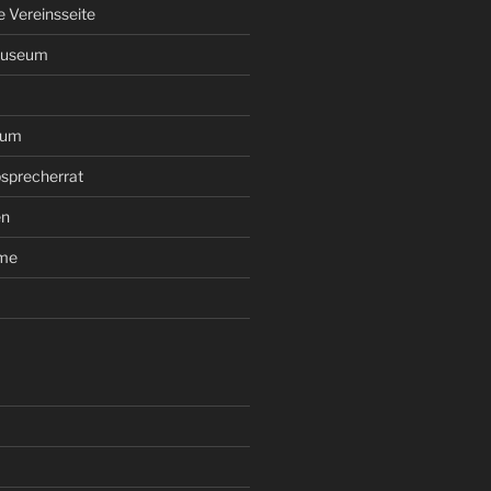
le Vereinsseite
Museum
rum
sprecherrat
en
ume