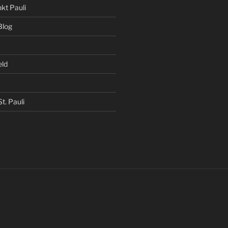
kt Pauli
Blog
eld
t. Pauli