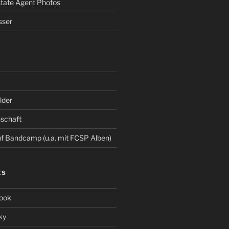
Estate Agent Photos
sser
der
schaft
 Bandcamp (u.a. mit FCSP Alben)
ES
ook
ky