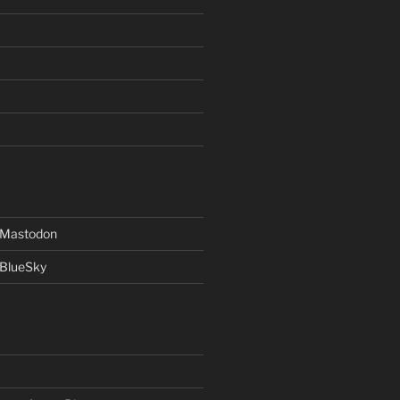
f Mastodon
 BlueSky