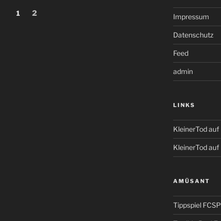
ng
Seite
Seite
1
2
Impressum
Datenschutz
Feed
admin
LINKS
KleinerTod au
KleinerTod auf
AMÜSANT
Tippspiel FCSP