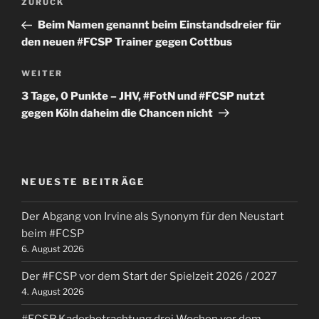
Vorheriger
ZURÜCK
Beitrag
Beim Namen genannt beim Einstandsdreier für
den neuen #FCSP Trainer gegen Cottbus
Nächster
WEITER
Beitrag
3 Tage, 0 Punkte – JHV, #FotN und #FCSP nutzt
gegen Köln daheim die Chancen nicht
NEUESTE BEITRÄGE
Der Abgang von Irvine als Synonym für den Neustart
beim #FCSP
6. August 2026
Der #FCSP vor dem Start der Spielzeit 2026 / 2027
4. August 2026
#FCSP Kaderbetrachtung drei Wochen vor dem