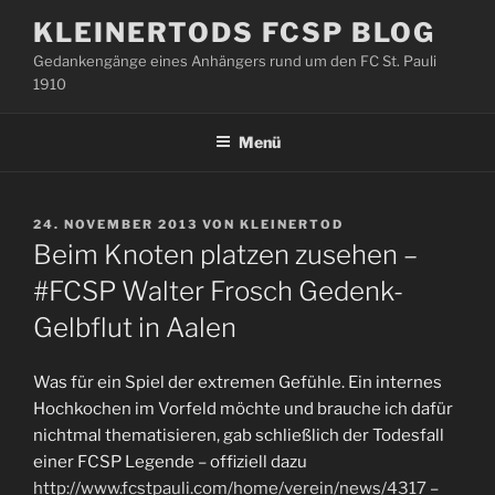
Zum
KLEINERTODS FCSP BLOG
Inhalt
Gedankengänge eines Anhängers rund um den FC St. Pauli
springen
1910
Menü
VERÖFFENTLICHT
24. NOVEMBER 2013
VON
KLEINERTOD
AM
Beim Knoten platzen zusehen –
#FCSP Walter Frosch Gedenk-
Gelbflut in Aalen
Was für ein Spiel der extremen Gefühle. Ein internes
Hochkochen im Vorfeld möchte und brauche ich dafür
nichtmal thematisieren, gab schließlich der Todesfall
einer FCSP Legende – offiziell dazu
http://www.fcstpauli.com/home/verein/news/4317
–