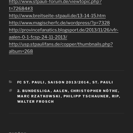
http://www.stpauli-forum.de/viewtopic.php?
t=72684#3
http://www.breitseite-stpauli.de/13-14-15.htm
http://www.magischerfc.de/wordpress/?p=7328
http://provincefanatics.blogsport.de/2013/11/26/vfr-
aalen-0-1-fcsp-24-11-2013/
http://usp.stpaulifans.de/copper/thumbnails.php?
album=268
KATEGORIEN
FC ST. PAULI
,
SAISON 2013/2014
,
ST. PAULI
SCHLAGWÖRTER
2. BUNDESLIGA
,
AALEN
,
CHRISTOPHER NÖTHE
,
MARC RZATKOWSKI
,
PHILIPP TSCHAUNER
,
RIP
,
WALTER FROSCH
Beitragsnavigation