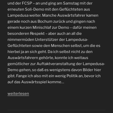
Demo
und der FCSP – an und ging am Samstag mit der
für
erneuten Soli-Demo mit den Geflüchteten aus
#LampedusaHH
Lampedusa weiter. Manche Auswärtsfahrer kamen
–
gerade noch aus Bochum zurück und gingen nach
Oh,
einem kurzen Minischlaf zur Demo – dafür meinen
und
besonderen Respekt – aber auch an all die
Sandhausen
nimmermüden Unterstützer der Lampedusa-
war
Geflüchteten sowie den Menschen selbst, um die es
auch
hierbei ja an sich geht. Da ich selbst nicht zu den
noch
Auswärtsfahrern gehörte, konnte ich weitaus
da.“
gemütlicher zur Auftaktveranstaltung der Lampedusa-
Demo gehen, so daß es wenigstens davon Bilder hier
gibt. Fange ich also mit ein wenig Politik an, bevor ich
auf das Auswärtsspiel komme…
„Energy
weiterlesen
–
#FCSP
auswärts