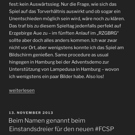
fest: kein Auswärtssieg. Nur die Frage, wie sich das
Spiel auf das Torverhältnis auswirkt und ob sogar ein
Unentschieden möglich sein wird, wäre noch zu klären.
Das traf bis zu diesem Spieltag jedenfalls perfekt auf
Erzgebirge Aue zu – im fünften Anlauf im „RZGBRG“
sollte aber doch alles anders kommen. Ich war zwar
nicht vor Ort, aber wenigstens konnte ich das Spiel am
Bildschirm genießen. Same procedure as usual
hingegen in Hamburg bei der Adventsdemo zur
Unterstützung von Lampedusa in Hamburg – wovon
ich wenigstens ein paar Bilder habe. Also los!
„#FCSP
weiterlesen
Angstgegner
Aue
im
VERÖFFENTLICHT
13. NOVEMBER 2013
AM
Auswärtsspiel
Beim Namen genannt beim
vernascht
Einstandsdreier für den neuen #FCSP
dank