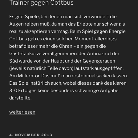
Trainer gegen Cottbus
Bartels
und
Es gibt Spiele, bei denen man sich verwundert die
Tschauner“
Augen reiben muß, da man das Erlebte nur schwer als
real zu akzeptieren vermag. Beim Spiel gegen Energie
Cottbus gab es einen solchen Moment, allerdings
betraf dieser mehr die Ohren – ein gegen die
Gästefankurve verallgemeinernder Antinaziruf der
Süd wurde von der Haupt und der Gegengeraden
(jeweils natürlich Teile davon) lautstark ausgepfiffen.
Am Millerntor. Das muß man ersteinmal sacken lassen.
Das Spiel natürlich auch, wobei dieses dank des klaren
3-0 Erfolges keine besonders schwierige Aufgabe
darstellte.
„Beim
weiterlesen
Namen
genannt
beim
VERÖFFENTLICHT
4. NOVEMBER 2013