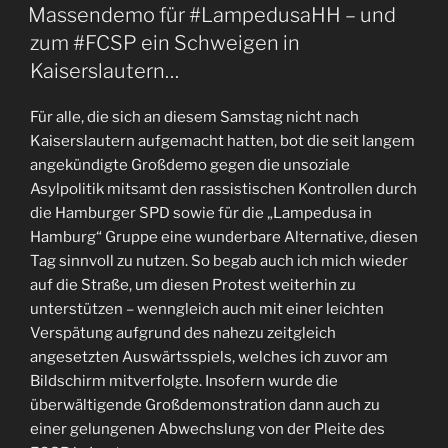
AM
Einstandsdreier
Massendemo für #LampedusaHH – und
für
zum #FCSP ein Schweigen in
den
Kaiserslautern…
neuen
#FCSP
Für alle, die sich an diesem Samstag nicht nach
Trainer
Kaiserslautern aufgemacht hatten, bot die seit langem
gegen
angekündigte Großdemo gegen die unsoziale
Cottbus“
Asylpolitik mitsamt den rassistischen Kontrollen durch
die Hamburger SPD sowie für die „Lampedusa in
Hamburg“ Gruppe eine wunderbare Alternative, diesen
Tag sinnvoll zu nutzen. So begab auch ich mich wieder
auf die Straße, um diesen Protest weiterhin zu
unterstützen – wenngleich auch mit einer leichten
Verspätung aufgrund des nahezu zeitgleich
angesetzten Auswärtsspiels, welches ich zuvor am
Bildschirm mitverfolgte. Insofern wurde die
überwältigende Großdemonstration dann auch zu
einer gelungenen Abwechslung von der Pleite des