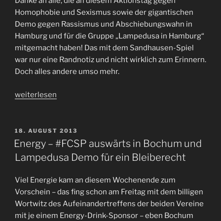
Danke an alle, die an diesem Aktionstag gegen
Homophobie und Sexismus sowie der gigantischen
Demo gegen Rassismus und Abschiebungswahn in
Hamburg und für die Gruppe „Lampedusa in Hamburg“
mitgemacht haben! Das mit dem Sandhausen-Spiel
war nur eine Randnotiz und nicht wirklich zum Erinnern.
Doch alles andere umso mehr.
„#FCSP
weiterlesen
setzt
ein
Zeichen
VERÖFFENTLICHT
18. AUGUST 2013
AM
gegen
Energy – #FCSP auswärts in Bochum und
Homophobie,
Lampedusa Demo für ein Bleiberecht
Sexismus
und
Viel Energie kam an diesem Wochenende zum
Rassismus
Vorschein – das fing schon am Freitag mit dem billigen
–
Wortwitz des Aufeinandertreffens der beiden Vereine
Soli-
mit je einem Energy-Drink-Sponsor – eben Bochum