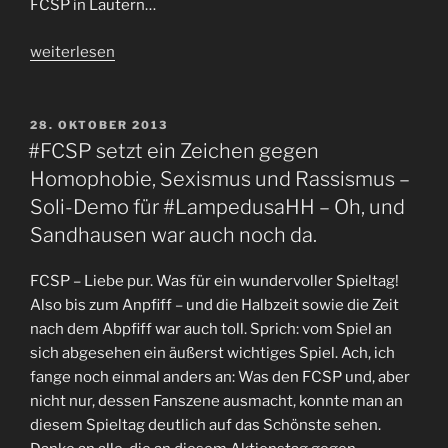
FCSP in Lautern…
„Massendemo
weiterlesen
für
#LampedusaHH
–
VERÖFFENTLICHT
28. OKTOBER 2013
AM
und
#FCSP setzt ein Zeichen gegen
zum
Homophobie, Sexismus und Rassismus –
#FCSP
Soli-Demo für #LampedusaHH – Oh, und
ein
Sandhausen war auch noch da.
Schweigen
in
FCSP – Liebe pur. Was für ein wundervoller Spieltag!
Kaiserslautern…“
Also bis zum Anpfiff – und die Halbzeit sowie die Zeit
nach dem Abpfiff war auch toll. Sprich: vom Spiel an
sich abgesehen ein äußerst wichtiges Spiel. Ach, ich
fange noch einmal anders an: Was den FCSP und, aber
nicht nur, dessen Fanszene ausmacht, konnte man an
diesem Spieltag deutlich auf das Schönste sehen.