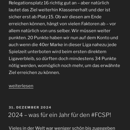
Relegationsplatz 16 richtig gut an – aber natürlich
lautet das Ziel weiterhin Klassenerhalt und der ist
sicher erst ab Platz 15. Ob wir diesen am Ende
erreichen können, hängt von vielen Faktoren ab – vor
allem natürlich von uns selber. Wir müssen weiter
punkten. 20 Punkte haben wir nun auf dem Konto und
auch wenn die 40er Marke in dieser Liga nahezu jede
Spielzeit unterboten wird beim ersten direktem
Ligaverbleib, so dürften doch mindestens 34 Punkte
nötig werden, womöglich noch mehr, um das erwähnte
Ziel erreichen zu können.
„Ein
weiterlesen
Anfang
ist
gemacht
VERÖFFENTLICHT
31. DEZEMBER 2024
AM
–
2024 – was für ein Jahr für den #FCSP!
der
Jahresbeginn
Vieles in der Welt war weniger schön bis zugegeben