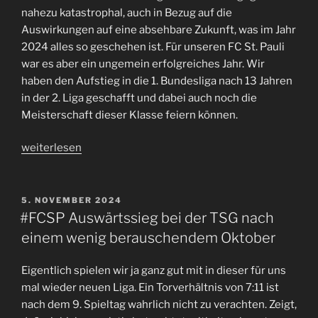
beim
nahezu katastrophal, auch in Bezug auf die
#FCSP“
Auswirkungen auf eine absehbare Zukunft, was im Jahr
2024 alles so geschehen ist. Für unseren FC St. Pauli
war es aber ein ungemein erfolgreiches Jahr. Wir
haben den Aufstieg in die 1. Bundesliga nach 13 Jahren
in der 2. Liga geschafft und dabei auch noch die
Meisterschaft dieser Klasse feiern können.
„2024
weiterlesen
–
was
für
VERÖFFENTLICHT
5. NOVEMBER 2024
AM
ein
#FCSP Auswärtssieg bei der TSG nach
Jahr
einem wenig berauschendem Oktober
für
den
Eigentlich spielen wir ja ganz gut mit in dieser für uns
#FCSP!“
mal wieder neuen Liga. Ein Torverhältnis von 7:11 ist
nach dem 9. Spieltag wahrlich nicht zu verachten. Zeigt,