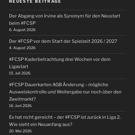
NEUESTE BEITRÄGE
TSG
nach
Der Abgang von Irvine als Synonym für den Neustart
einem
beim #FCSP
wenig
6. August 2026
berauschendem
Oktober“
Der #FCSP vor dem Start der Spielzeit 2026 / 2027
4. August 2026
#FCSP Kaderbetrachtung drei Wochen vor dem
Ligastart
15. Juli 2026
#FCSP Dauerkarten AGB Änderung – mögliche
Ausweiskontrolle und Weitergabe nur noch über den
Zweitmarkt?
16. Juni 2026
Es hat nicht gereicht – der #FCSP ist zurück in Liga 2.
Wie sieht ein Neuanfang aus?
20. Mai 2026