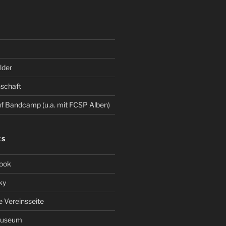
der
schaft
 Bandcamp (u.a. mit FCSP Alben)
ES
ook
ky
le Vereinsseite
Museum