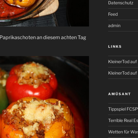
Datenschutz
Feed
admin
 Paprikaschoten an diesem achten Tag
LINKS
KleinerTod au
KleinerTod auf
AMÜSANT
Tippspiel FCSP
Terrible Real 
Wetten für Wa