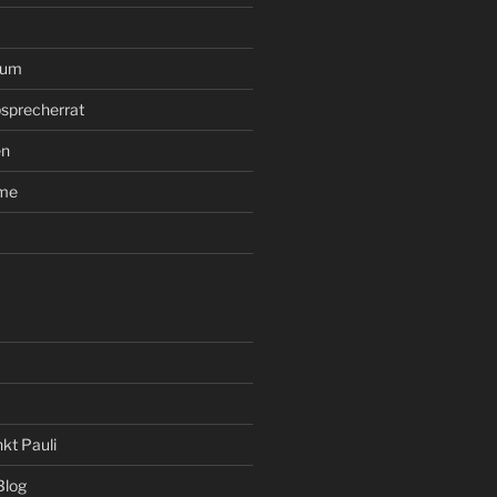
rum
sprecherrat
en
ume
kt Pauli
Blog