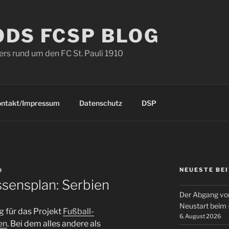
ODS FCSP BLOG
s rund um den FC St. Pauli 1910
ontakt/Impressum
Datenschutz
DSP
NEUESTE BE
D
sensplan: Serbien
Der Abgang von
Neustart beim
g für das Projekt
Fußball-
6. August 2026
en
. Bei dem alles andere als