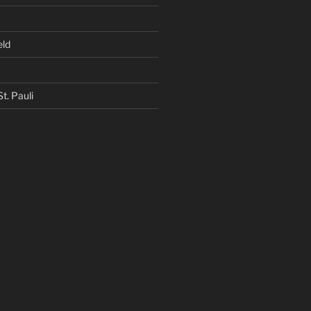
eld
t. Pauli