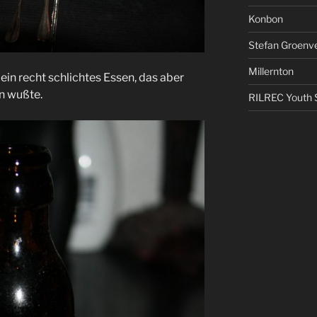
Konbon
Stefan Groenv
Millernton
ein recht schlichtes Essen, das aber
n wußte.
RILREC Youth S