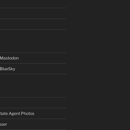
f Mastodon
 BlueSky
Estate Agent Photos
sser