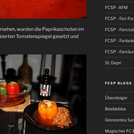
FCSP- AFM
FCSP - Fan-Fo
ersehen, wurden die Paprikaschoten im
FCSP - Fanclub
sierten Tomatenspiegel gesetzt und
FCSP - Fanlad
FCSP - Fanrä
St. Depri
FCSP BLOGS
Übersteiger
Beebleblox
Grenzenlos San
Magischer FC 