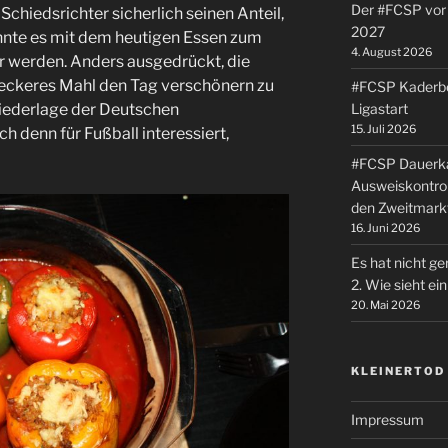
Der #FCSP vor 
Schiedsrichter sicherlich seinen Anteil,
2027
onnte es mit dem heutigen Essen zum
4. August 2026
 werden. Anders ausgedrückt, die
 leckeres Mahl den Tag verschönern zu
#FCSP Kaderbe
Ligastart
Niederlage der Deutschen
15. Juli 2026
h denn für Fußball interessiert,
#FCSP Dauerka
Ausweiskontrol
den Zweitmark
16. Juni 2026
Es hat nicht ge
2. Wie sieht e
20. Mai 2026
KLEINERTOD
Impressum