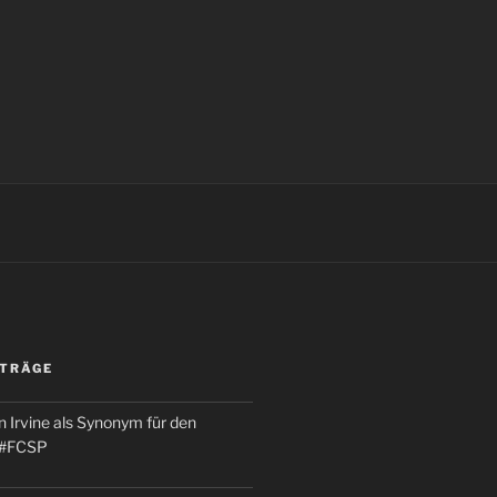
ITRÄGE
 Irvine als Synonym für den
 #FCSP