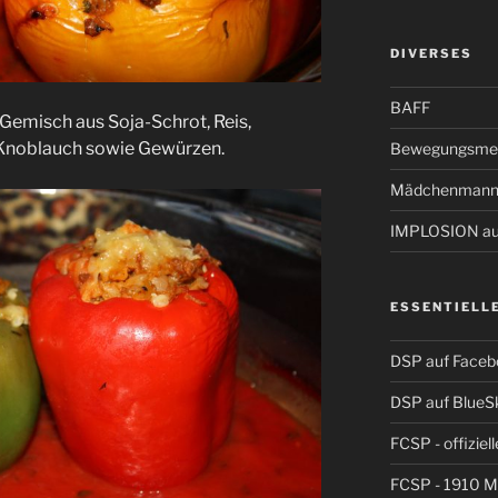
DIVERSES
BAFF
Gemisch aus Soja-Schrot, Reis,
Knoblauch sowie Gewürzen.
Bewegungsmel
Mädchenmann
IMPLOSION auf
ESSENTIELL
DSP auf Faceb
DSP auf BlueS
FCSP - offiziel
FCSP - 1910 