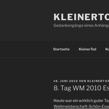
Zum
Inhalt
KLEINERT
springen
Gedankengänge eines Anhänger
Startseite
KleinerTod
K
VERÖFFENTLICHT
18. JUNI 2010
VON
KLEINERTO
AM
8. Tag WM 2010 Es
Heute war ein wirklich guter Ta
Weltmeisterschaft-Schön-Ess