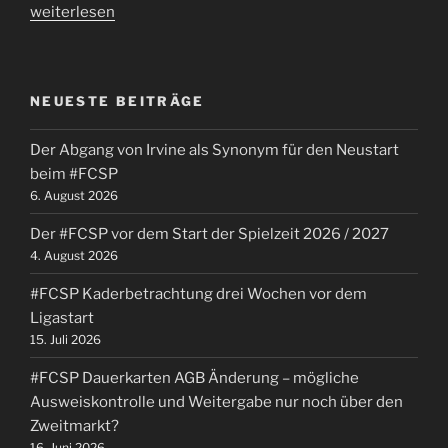
„UA:
weiterlesen
das
neue
Trikot
NEUESTE BEITRÄGE
der
Saison
Der Abgang von Irvine als Synonym für den Neustart
2016
beim #FCSP
/
6. August 2026
2017,
ein
Der #FCSP vor dem Start der Spielzeit 2026 / 2027
neuer
4. August 2026
Spielertunnel
#FCSP Kaderbetrachtung drei Wochen vor dem
und
Ligastart
die
15. Juli 2026
Millerntor
Gallery“
#FCSP Dauerkarten AGB Änderung – mögliche
Ausweiskontrolle und Weitergabe nur noch über den
Zweitmarkt?
16. Juni 2026