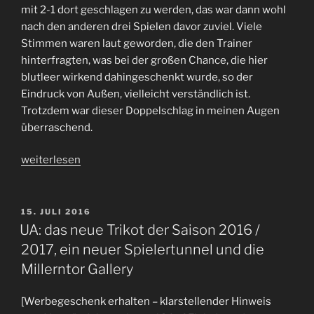
mit 2-1 dort geschlagen zu werden, das war dann wohl
nach den anderen drei Spielen davor zuviel. Viele
Stimmen waren laut geworden, die den Trainer
hinterfragten, was bei der großen Chance, die hier
blutleer wirkend dahingeschenkt wurde, so der
Eindruck von Außen, vielleicht verständlich ist.
Trotzdem war dieser Doppelschlag in meinen Augen
überraschend.
„Letzte
weiterlesen
Ausfahrt
Kiel
–
VERÖFFENTLICHT
15. JULI 2016
AM
wie
UA: das neue Trikot der Saison 2016 /
der
2017, ein neuer Spielertunnel und die
#fcsp
Millerntor Gallery
wahrscheinlich
die
[Werbegeschenk erhalten – klarstellender Hinweis
Saison,