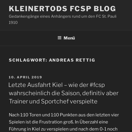
Zum
KLEINERTODS FCSP BLOG
Inhalt
Gedankengänge eines Anhängers rund um den FC St. Pauli
springen
1910
Menü
SCHLAGWORT:
ANDREAS RETTIG
VERÖFFENTLICHT
10. APRIL 2019
AM
Letzte Ausfahrt Kiel – wie der #fcsp
wahrscheinlich die Saison, definitiv aber
Trainer und Sportchef verspielte
Nach 1:10 Toren und 1:10 Punkten aus den letzten vier
Spielen ist die Frustration groß. In Überzahl eine
Führung in Kiel zu verspielen und nach dem 0-1 noch