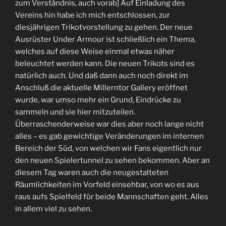
zum Verständnis, auch vorab] Auf Einladung des
definitiv
Vereins hin habe ich mich entschlossen, zur
aber
diesjährigen Trikotvorstellung zu gehen. Der neue
Trainer
Ausrüster Under Armour ist schließlich ein Thema,
und
welches auf diese Weise einmal etwas näher
Sportchef
beleuchtet werden kann. Die neuen Trikots sind es
verspielte“
natürlich auch. Und daß dann auch noch direkt im
Anschluß die aktuelle Millerntor Gallery eröffnet
wurde, war umso mehr ein Grund, Eindrücke zu
sammeln und sie hier mitzuteilen.
Überraschenderweise war dies aber noch lange nicht
alles – es gab gewichtige Veränderungen im internen
Bereich der Süd, von welchen wir Fans eigentlich nur
den neuen Spielertunnel zu sehen bekommen. Aber an
diesem Tag waren auch die neugestalteten
Räumlichkeiten im Vorfeld einsehbar, von wo es aus
raus aufs Spielfeld für beide Mannschaften geht. Alles
in allem viel zu sehen.