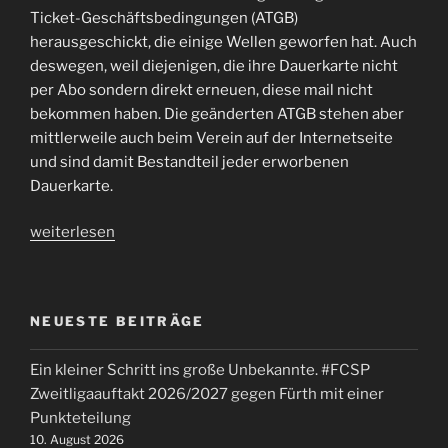
Ticket-Geschäftsbedingungen (ATGB)
herausgeschickt, die einige Wellen geworfen hat. Auch
deswegen, weil diejenigen, die ihre Dauerkarte nicht
per Abo sondern direkt erneuen, diese mail nicht
bekommen haben. Die geänderten ATGB stehen aber
mittlerweile auch beim Verein auf der Internetseite
und sind damit Bestandteil jeder erworbenen
Dauerkarte.
„#FCSP
weiterlesen
Dauerkarten
AGB
Änderung
NEUESTE BEITRÄGE
–
mögliche
Ein kleiner Schritt ins große Unbekannte. #FCSP
Ausweiskontrolle
Zweitligaauftakt 2026/2027 gegen Fürth mit einer
und
Punkteteilung
Weitergabe
10. August 2026
nur