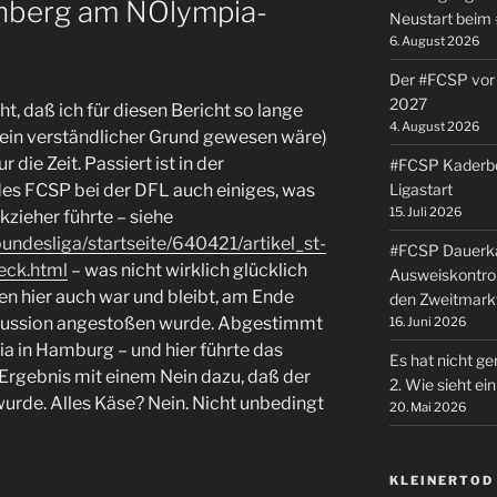
nberg am NOlympia-
Neustart beim
6. August 2026
Der #FCSP vor 
2027
t, daß ich für diesen Bericht so lange
4. August 2026
ein verständlicher Grund gewesen wäre)
r die Zeit. Passiert ist in der
#FCSP Kaderbe
Ligastart
es FCSP bei der DFL auch einiges, was
15. Juli 2026
kzieher führte – siehe
undesliga/startseite/640421/artikel_st-
#FCSP Dauerka
ueck.html
– was nicht wirklich glücklich
Ausweiskontrol
gen hier auch war und bleibt, am Ende
den Zweitmark
iskussion angestoßen wurde. Abgestimmt
16. Juni 2026
a in Hamburg – und hier führte das
Es hat nicht ge
Ergebnis mit einem Nein dazu, daß der
2. Wie sieht e
rde. Alles Käse? Nein. Nicht unbedingt
20. Mai 2026
KLEINERTOD