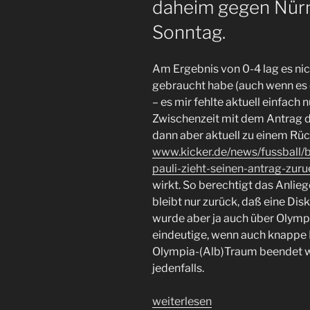
daheim gegen Nür
Sonntag.
Am Ergebnis von 0-4 lag es nich
gebraucht habe (auch wenn es 
– es mir fehlte aktuell einfach nu
Zwischenzeit mit dem Antrag d
dann aber aktuell zu einem Rüc
www.kicker.de/news/fussball/b
pauli-zieht-seinen-antrag-zur
wirkt. So berechtigt das Anlie
bleibt nur zurück, daß eine D
wurde aber ja auch über Olympi
eindeutige, wenn auch knappe 
Olympia-(Alb)Traum beendet wu
jedenfalls.
„Alles
weiterlesen