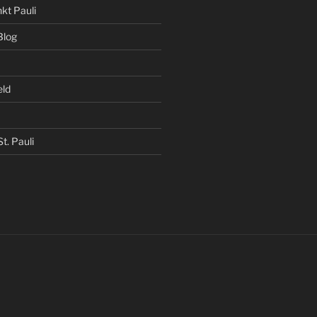
kt Pauli
Blog
eld
t. Pauli