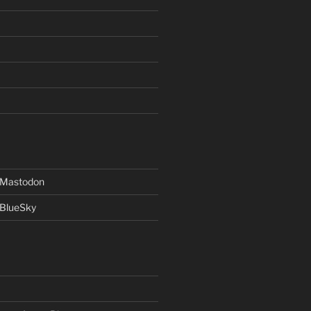
f Mastodon
 BlueSky