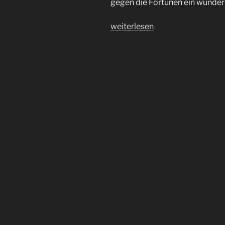
gegen die Fortunen ein wunde
„Wenn
weiterlesen
alles
zusammenkommt…
Feiertag
für
den
#FCSP
gegen
Fortuna
Düsseldorf“