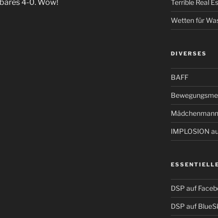
rbares 4-0. Wow!
Terrible Real 
Wetten für Wa
DIVERSES
BAFF
Bewegungsmel
Mädchenmann
IMPLOSION auf
ESSENTIELL
DSP auf Faceb
DSP auf BlueS