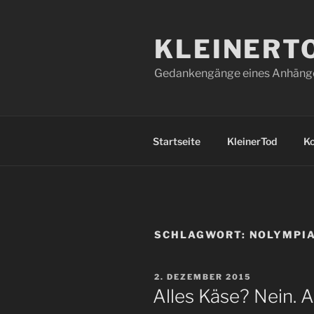
Zum
Inhalt
KLEINERT
springen
Gedankengänge eines Anhänger
Startseite
KleinerTod
K
SCHLAGWORT:
NOLYMPI
VERÖFFENTLICHT
2. DEZEMBER 2015
AM
Alles Käse? Nein. 