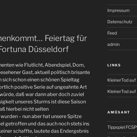
Impressum
Datenschutz
Feed
menkommt… Feiertag für
admin
ortuna Düsseldorf
enten wie Flutlicht, Abendspiel, Dom,
LINKS
gesehener Gast, aktuell politisch brisante
n sich schon einen schönen Spieltag
KleinerTod au
rtlich positive Serie auf ungeahnte Art
KleinerTod auf
würde, daß war dann aber doch zuviel
igkeit unseres Sturms ist diese Saison
aß hierbei nicht selten
AMÜSANT
urden – nun aber hat unsere Spitze
iel getroffen und das auch noch stets ins
Tippspiel FCSP
 keiner schaffte, lautete das Endergebnis