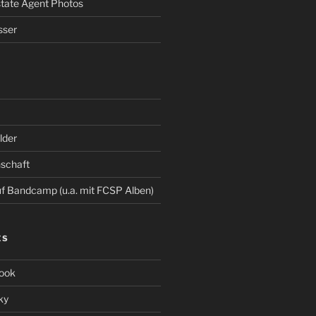
Estate Agent Photos
sser
der
schaft
 Bandcamp (u.a. mit FCSP Alben)
ES
ook
ky