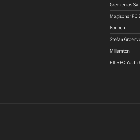
Grenzenlos San
Magischer FC 
Konbon
Stefan Groenv
Millernton
RILREC Youth S