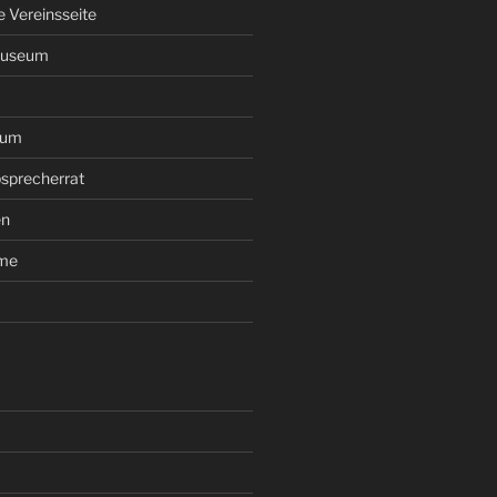
le Vereinsseite
Museum
rum
sprecherrat
en
ume