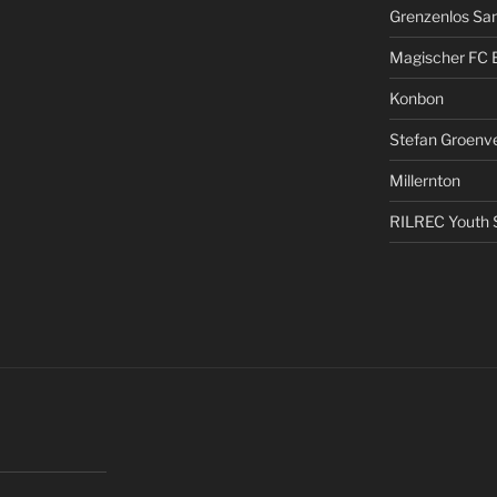
Grenzenlos San
Magischer FC 
Konbon
Stefan Groenv
Millernton
RILREC Youth S