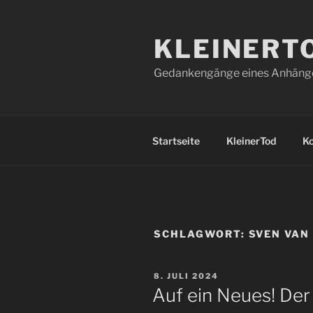
Zum
Inhalt
KLEINERT
springen
Gedankengänge eines Anhänger
Startseite
KleinerTod
K
SCHLAGWORT:
SVEN VAN
VERÖFFENTLICHT
8. JULI 2024
AM
Auf ein Neues! Der