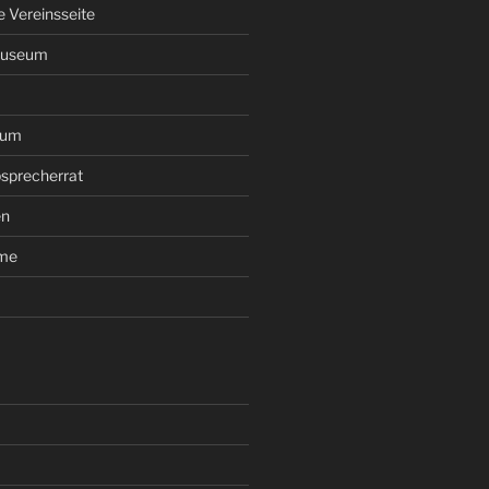
le Vereinsseite
Museum
rum
sprecherrat
en
ume