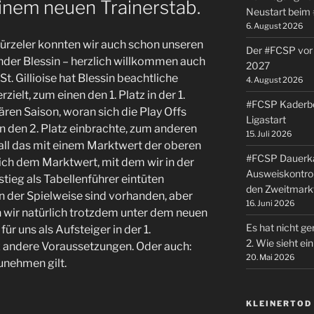
inem neuen Trainerstab.
Neustart beim
6. August 2026
rzeler konnten wir auch schon unseren
Der #FCSP vor 
nder Blessin – herzlich willkommen auch
2027
St. Gillioise hat Blessin beachtliche
4. August 2026
rzielt, zum einen den 1. Platz in der 1.
#FCSP Kaderbe
ären Saison, woran sich die Play Offs
Ligastart
 den 2. Platz einbrachte, zum anderen
15. Juli 2026
 all das mit einem Marktwert der oberen
#FCSP Dauerka
lich dem Marktwert, mit dem wir in der
Ausweiskontrol
tieg als Tabellenführer eintüten
den Zweitmark
 der Spielweise sind vorhanden, aber
16. Juni 2026
 wir natürlich trotzdem unter dem neuen
Es hat nicht ge
für uns als Aufsteiger in der 1.
2. Wie sieht e
z andere Voraussetzungen. Oder auch:
20. Mai 2026
unehmen gilt.
KLEINERTOD