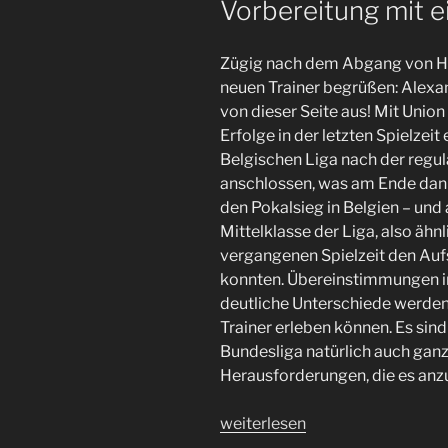
Vorbereitung mit e
Zügig nach dem Abgang von Hü
neuen Trainer begrüßen: Alexa
von dieser Seite aus! Mit Union 
Erfolge in der letzten Spielzeit e
Belgischen Liga nach der regul
anschlossen, was am Ende dann
den Pokalsieg in Belgien – und
Mittelklasse der Liga, also ähn
vergangenen Spielzeit den Aufs
konnten. Übereinstimmungen in
deutliche Unterschiede werden
Trainer erleben können. Es sind 
Bundesliga natürlich auch gan
Herausforderungen, die es anz
„Auf
weiterlesen
ein