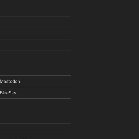
f Mastodon
 BlueSky