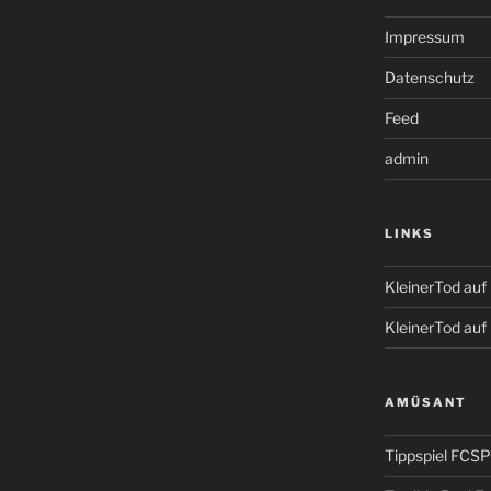
Impressum
Datenschutz
Feed
admin
LINKS
KleinerTod au
KleinerTod auf
AMÜSANT
Tippspiel FCSP