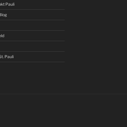
kt Pauli
Blog
eld
t. Pauli