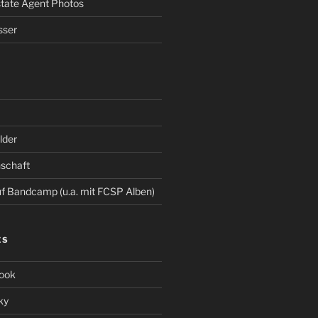
Estate Agent Photos
sser
der
schaft
 Bandcamp (u.a. mit FCSP Alben)
ES
ook
ky