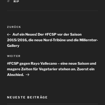
SCHLAGWÖRTER
RIP
Beitragsnavigation
Vorheriger
ZURÜCK
Beitrag
Auf ein Neues! Der #FCSP vor der Saison
2015/2016, die neue Nord-Tribüne und die Millerntor-
Gallery
Nächster
WEITER
Beitrag
#FCSP gegen Rayo Vallecano – eine neue Saison und
magere Zeiten für Vegetarier stehen an. Zuerst ein
Abschied.
NEUESTE BEITRÄGE