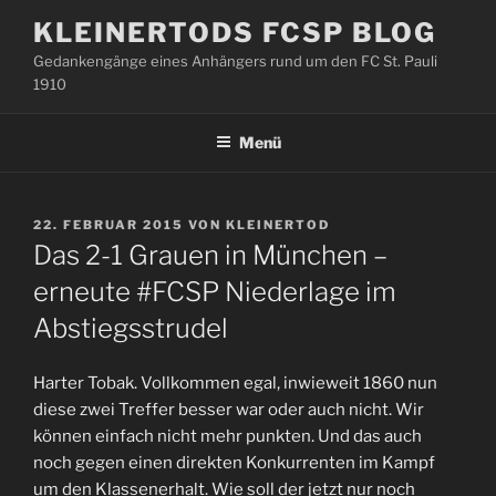
Zum
KLEINERTODS FCSP BLOG
Inhalt
Gedankengänge eines Anhängers rund um den FC St. Pauli
springen
1910
Menü
VERÖFFENTLICHT
22. FEBRUAR 2015
VON
KLEINERTOD
AM
Das 2-1 Grauen in München –
erneute #FCSP Niederlage im
Abstiegsstrudel
Harter Tobak. Vollkommen egal, inwieweit 1860 nun
diese zwei Treffer besser war oder auch nicht. Wir
können einfach nicht mehr punkten. Und das auch
noch gegen einen direkten Konkurrenten im Kampf
um den Klassenerhalt. Wie soll der jetzt nur noch