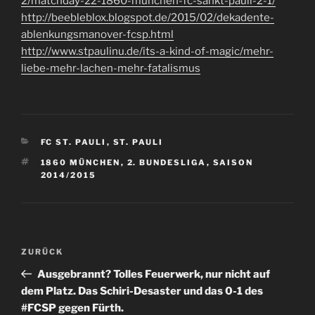
2/matchday-22-1860-munchen-fc-sankt-pauli-2-1/
http://beebleblox.blogspot.de/2015/02/dekadente-
ablenkungsmanover-fcsp.html
http://www.stpaulinu.de/its-a-kind-of-magic/mehr-
liebe-mehr-lachen-mehr-fatalismus
KATEGORIEN
FC ST. PAULI
,
ST. PAULI
SCHLAGWÖRTER
1860 MÜNCHEN
,
2. BUNDESLIGA
,
SAISON
2014/2015
Beitragsnavigation
Vorheriger
ZURÜCK
Beitrag
Ausgebrannt? Tolles Feuerwerk, nur nicht auf
dem Platz. Das Schiri-Desaster und das 0-1 des
#FCSP gegen Fürth.