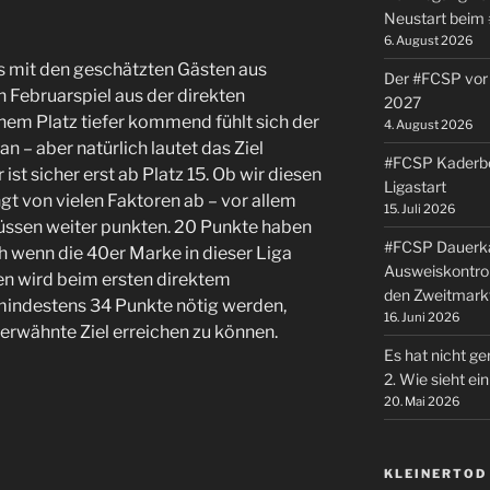
Neustart beim
6. August 2026
s mit den geschätzten Gästen aus
Der #FCSP vor 
 Februarspiel aus der direkten
2027
nem Platz tiefer kommend fühlt sich der
4. August 2026
an – aber natürlich lautet das Ziel
#FCSP Kaderbe
ist sicher erst ab Platz 15. Ob wir diesen
Ligastart
t von vielen Faktoren ab – vor allem
15. Juli 2026
müssen weiter punkten. 20 Punkte haben
#FCSP Dauerka
h wenn die 40er Marke in dieser Liga
Ausweiskontrol
en wird beim ersten direktem
den Zweitmark
 mindestens 34 Punkte nötig werden,
16. Juni 2026
rwähnte Ziel erreichen zu können.
Es hat nicht ge
2. Wie sieht e
20. Mai 2026
KLEINERTOD