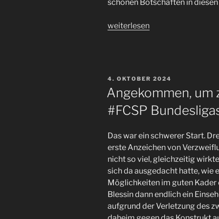
schönen Botschaften in diesen 
„Gewonnen
weiterlesen
und
verloren
–
zwei
VERÖFFENTLICHT
4. OKTOBER 2024
#FCSP
AM
Angekommen, um zu
Heimspiele
#FCSP Bundesligasi
hintereinander
am
Millerntor
Das war ein schwerer Start. Dre
und
erste Anzeichen von Verzweifl
bei
nicht so viel, gleichzeitig wir
den
sich da ausgedacht hatte, wie
Dosen“
Möglichkeiten im guten Kader de
Blessin dann endlich ein Eins
aufgrund der Verletzung des zw
daheim gegen das Konstrukt aus