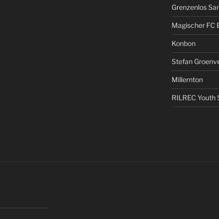
Grenzenlos San
Magischer FC 
Konbon
Stefan Groenv
Millernton
RILREC Youth S