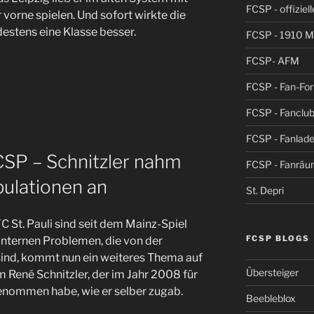
FCSP - offiziel
orne spielen. Und sofort wirkte die
estens eine Klasse besser.
FCSP - 1910 
FCSP- AFM
FCSP - Fan-Fo
FCSP - Fanclub
FCSP - Fanlad
CSP – Schnitzler nahm
FCSP - Fanrä
pulationen an
St. Depri
C St. Pauli sind seit dem Mainz-Spiel
FCSP BLOGS
n internen Problemen, die von der
ind, kommt nun ein weiteres Thema auf
Übersteiger
m René Schnitzler, der im Jahr 2008 für
enommen habe, wie er selber zugab.
Beebleblox