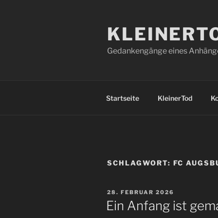
Zum
Inhalt
KLEINERT
springen
Gedankengänge eines Anhänger
Startseite
KleinerTod
K
SCHLAGWORT:
FC AUGSB
VERÖFFENTLICHT
28. FEBRUAR 2026
AM
Ein Anfang ist gem