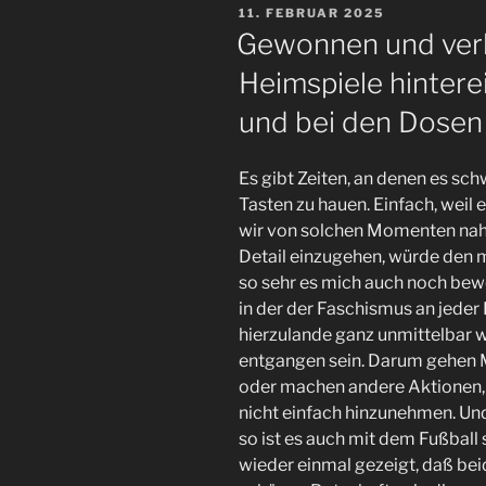
VERÖFFENTLICHT
11. FEBRUAR 2025
der
AM
Gewonnen und verl
Jahresbeginn
Heimspiele hintere
beim
#FCSP“
und bei den Dosen
Es gibt Zeiten, an denen es schw
Tasten zu hauen. Einfach, weil 
wir von solchen Momenten nah
Detail einzugehen, würde den
so sehr es mich auch noch bewe
in der der Faschismus an jede
hierzulande ganz unmittelbar w
entgangen sein. Darum gehen M
oder machen andere Aktionen, v
nicht einfach hinzunehmen. Und
so ist es auch mit dem Fußball 
wieder einmal gezeigt, daß be