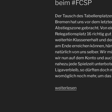
beim #FCSP
Der Tausch des Tabellenplatze
Bremen hat uns vor dem letzten
Abstiegszone gebracht. Von ei
Relegationsplatz 16 richtig gut 
weiterhin Klassenerhalt und der 
am Ende erreichen können, häng
natürlich von uns selber. Wir 
wir nun auf dem Konto und auc
nahezu jede Spielzeit unterbot
Ligaverbleib, so dürften doch
womöglich noch mehr, um das e
„Ein
weiterlesen
Anfang
ist
gemacht
–