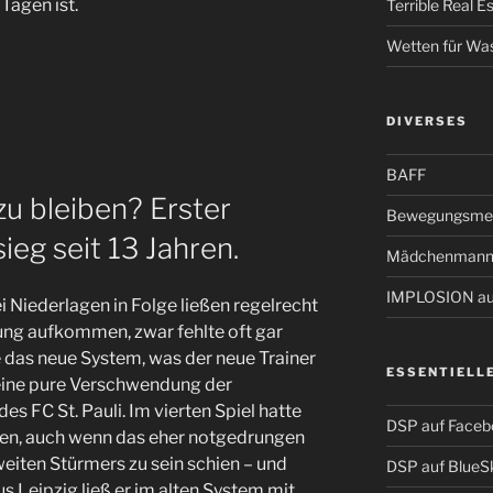
Tagen ist.
Terrible Real 
Wetten für Wa
DIVERSES
BAFF
 bleiben? Erster
Bewegungsmel
eg seit 13 Jahren.
Mädchenmann
IMPLOSION auf
i Niederlagen in Folge ließen regelrecht
ung aufkommen, zwar fehlte oft gar
kte das neue System, was der neue Trainer
ESSENTIELL
 eine pure Verschwendung der
s FC St. Pauli. Im vierten Spiel hatte
DSP auf Faceb
ehen, auch wenn das eher notgedrungen
eiten Stürmers zu sein schien – und
DSP auf BlueS
 Leipzig ließ er im alten System mit