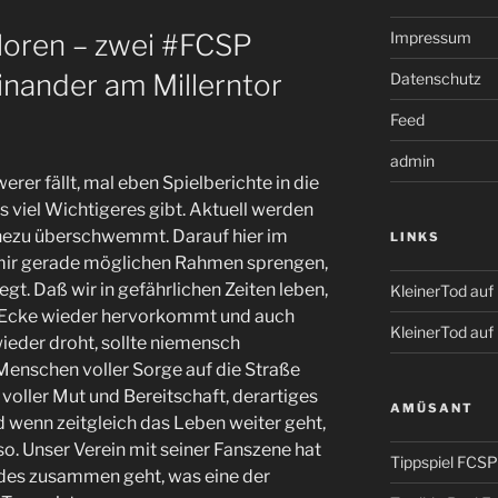
oren – zwei #FCSP
Impressum
inander am Millerntor
Datenschutz
Feed
admin
erer fällt, mal eben Spielberichte in die
es viel Wichtigeres gibt. Aktuell werden
ezu überschwemmt. Darauf hier im
LINKS
 mir gerade möglichen Rahmen sprengen,
gt. Daß wir in gefährlichen Zeiten leben,
KleinerTod au
r Ecke wieder hervorkommt und auch
KleinerTod auf
ieder droht, sollte niemensch
enschen voller Sorge auf die Straße
oller Mut und Bereitschaft, derartiges
AMÜSANT
 wenn zeitgleich das Leben weiter geht,
so. Unser Verein mit seiner Fanszene hat
Tippspiel FCSP
ides zusammen geht, was eine der