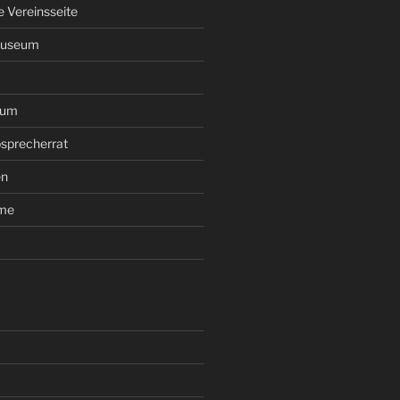
le Vereinsseite
Museum
rum
sprecherrat
en
ume