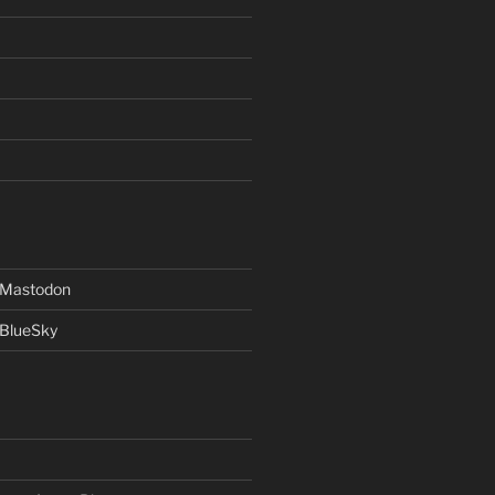
f Mastodon
 BlueSky