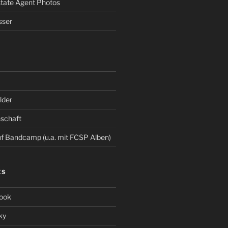
Estate Agent Photos
sser
der
schaft
 Bandcamp (u.a. mit FCSP Alben)
ES
ook
ky