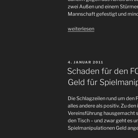
zwei Außen und einem Stürmer v
Mannschaft gefestigt und mind
„Angekommen,
weiterlesen
um
zu
bleiben?
Erster
VERÖFFENTLICHT
4. JANUAR 2011
#FCSP
AM
Schaden für den F
Bundesligasieg
Geld für Spielmani
seit
13
Jahren.“
Die Schlagzeilen rund um den F
alles andere als positiv. Zu de
Vereinsführung hausgemacht s
den Tisch – und zwar geht es u
Spielmanipulationen Geld ang