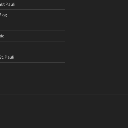
kt Pauli
Blog
eld
t. Pauli