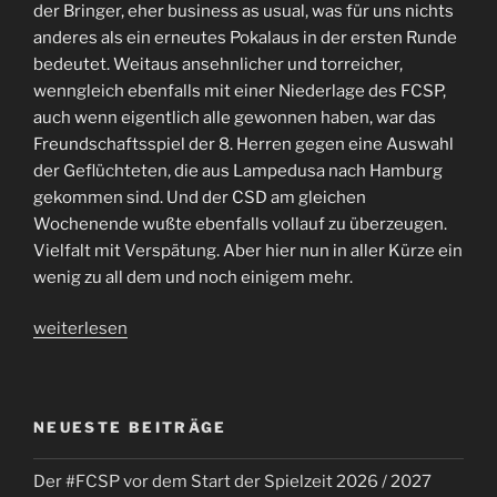
der Bringer, eher business as usual, was für uns nichts
anderes als ein erneutes Pokalaus in der ersten Runde
bedeutet. Weitaus ansehnlicher und torreicher,
wenngleich ebenfalls mit einer Niederlage des FCSP,
auch wenn eigentlich alle gewonnen haben, war das
Freundschaftsspiel der 8. Herren gegen eine Auswahl
der Geflüchteten, die aus Lampedusa nach Hamburg
gekommen sind. Und der CSD am gleichen
Wochenende wußte ebenfalls vollauf zu überzeugen.
Vielfalt mit Verspätung. Aber hier nun in aller Kürze ein
wenig zu all dem und noch einigem mehr.
„Vielfalt
weiterlesen
–
Lampedusa,
CSD
NEUESTE BEITRÄGE
und
Pokalauftritt
Der #FCSP vor dem Start der Spielzeit 2026 / 2027
des