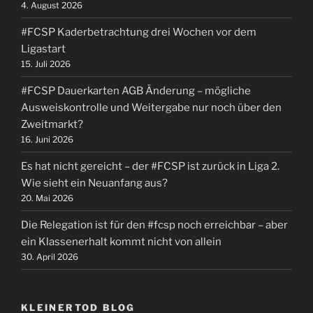
4. August 2026
#FCSP
in
#FCSP Kaderbetrachtung drei Wochen vor dem
Münster“
Ligastart
15. Juli 2026
#FCSP Dauerkarten AGB Änderung – mögliche
Ausweiskontrolle und Weitergabe nur noch über den
Zweitmarkt?
16. Juni 2026
Es hat nicht gereicht – der #FCSP ist zurück in Liga 2.
Wie sieht ein Neuanfang aus?
20. Mai 2026
Die Relegation ist für den #fcsp noch erreichbar – aber
ein Klassenerhalt kommt nicht von allein
30. April 2026
KLEINERTOD BLOG