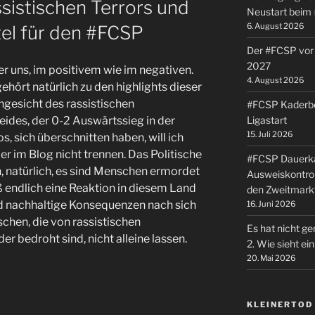
sistischen Terrors und
Neustart beim
6. August 2026
tel für den #FCSP
Der #FCSP vor 
2027
er uns, im positivem wie im negativen.
4. August 2026
ehört natürlich zu den highlights dieser
Angesicht des rassistischen
#FCSP Kaderbe
Ligastart
eides, der 0-2 Auswärtssieg in der
15. Juli 2026
, sich überschnitten haben, will ich
er im Blog nicht trennen. Das Politische
#FCSP Dauerka
, natürlich, es sind Menschen ermordet
Ausweiskontrol
 endlich eine Reaktion in diesem Land
den Zweitmark
nd nachhaltige Konsequenzen nach sich
16. Juni 2026
schen, die von rassistischen
Es hat nicht ge
r bedroht sind, nicht alleine lassen.
2. Wie sieht e
20. Mai 2026
KLEINERTOD