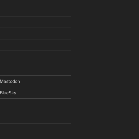
f Mastodon
 BlueSky