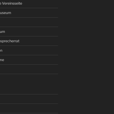
le Vereinsseite
Museum
rum
sprecherrat
en
ume