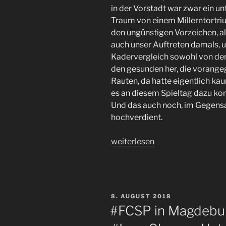
in der Vorstadt war zwar ein u
Traum von einem Millerntortriu
den ungünstigen Vorzeichen, al
auch unser Auftreten damals, u
Kadervergleich sowohl von de
den gesunden her, die vorange
Rauten, da hatte eigentlich ka
es an diesem Spieltag dazu ko
Und das auch noch, im Gegensa
hochverdient.
„Hamburg
weiterlesen
ist
braunweiß!
#FCSP
als
VERÖFFENTLICHT
8. AUGUST 2018
überzeugender
AM
#FCSP in Magdebu
Derbysieger
daheim