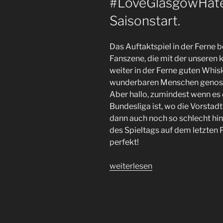
#LoveGlasgowHateR
gegen
Saisonstart.
die
Vorstadt.
Das Auftaktspiel in der Ferne b
#fcsphsv“
Fanszene, die mit der unseren
weiter in der Ferne guten Whisk
wunderbaren Menschen genosse
Aber hallo, zumindest wenn es 
Bundesliga ist, wo die Vorsta
dann auch noch so schlecht h
des Spieltags auf dem letzten P
perfekt!
„#FCSP
weiterlesen
in
Magdeburg
&
#LoveGlasgowHateRacism