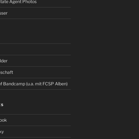
Estate Agent Photos
sser
der
schaft
 Bandcamp (u.a. mit FCSP Alben)
ES
ook
ky