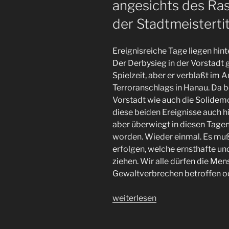
angesichts des Ras
der Stadtmeisterti
Ereignisreiche Tage liegen hint
Der Derbysieg in der Vorstadt g
Spielzeit, aber er verblaßt im 
Terroranschlags in Hanau. Da b
Vorstadt wie auch die Solidemos
diese beiden Ereignisse auch hi
aber überwiegt in diesen Tagen
worden. Wieder einmal. Es muß
erfolgen, welche ernsthafte u
ziehen. Wir alle dürfen die Men
Gewaltverbrechen betroffen ode
„Wut
weiterlesen
und
Freudentaumel