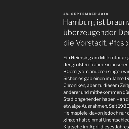
–
Solidarität
VERÖFFENTLICHT
18. SEPTEMBER 2019
angesichts
AM
Hamburg ist braun
des
überzeugender De
Rassistischen
Terrors
die Vorstadt. #fcs
und
der
Ein Heimsieg am Millerntor ge
Stadtmeistertitel
der größten Träume in unserer 
für
80ern (vom anderen singen wir 
den
Sicher, es gab einen im Jahre 
#FCSP“
Chroniken, aber zu diesem Zeit
anderer und mitbekommen dürf
Stadiongehenden haben – an die
etwaige Ausnahmen. Seit 1986 
Heimspiele, davon jedoch nur d
gingen halt einmal Unentschie
Klatsche im April dieses Jahre