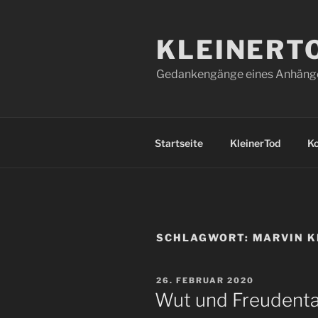
Zum
Inhalt
KLEINERT
springen
Gedankengänge eines Anhänger
Startseite
KleinerTod
K
SCHLAGWORT:
MARVIN K
VERÖFFENTLICHT
26. FEBRUAR 2020
AM
Wut und Freudentau