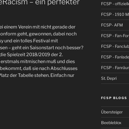
acism – ein perfekter
FCSP - offiziel
FCSP - 1910 
FCSP- AFM
ei einem Verein mit nicht gerade der
 konform geht, gewonnen, dabei noch
FCSP - Fan-Fo
y und ein tolles Festival mit
FCSP - Fanclub
n – geht ein Saisonstart noch besser?
die Spielzeit 2018/2019 der 2.
FCSP - Fanlad
dt erstmals mitmischen muß und dies
FCSP - Fanrä
inbekommt, daß sie nach Abschlusses
latz der Tabelle stehen. Einfach nur
St. Depri
FCSP BLOGS
Übersteiger
Beebleblox