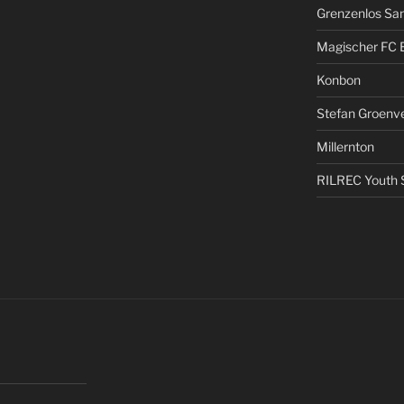
Grenzenlos San
Magischer FC 
Konbon
Stefan Groenv
Millernton
RILREC Youth S