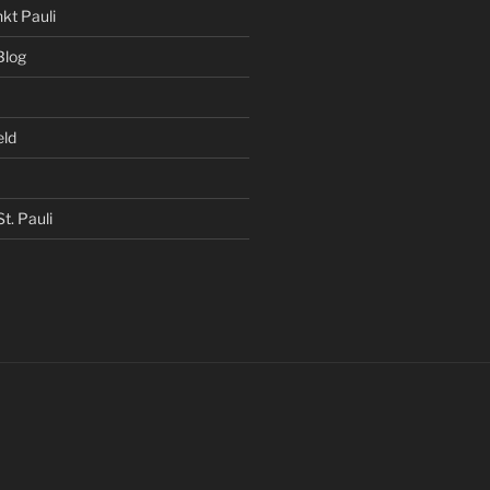
kt Pauli
Blog
eld
t. Pauli