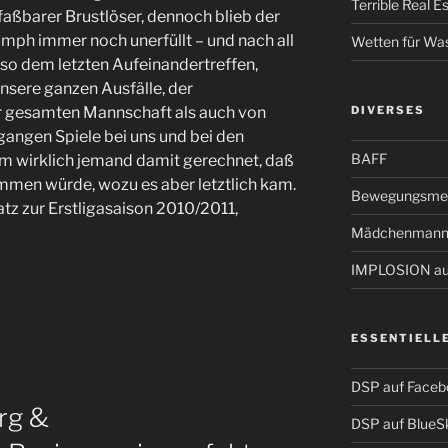
Terrible Real 
nfaßbarer Brustlöser, dennoch blieb der
mph immer noch unerfüllt – und nach all
Wetten für Wa
so dem letzten Aufeinandertreffen,
nsere ganzen Ausfälle, der
DIVERSES
r gesamten Mannschaft als auch von
gangen Spiele bei uns und bei den
BAFF
um wirklich jemand damit gerechnet, daß
mmen würde, wozu es aber letztlich kam.
Bewegungsmel
tz zur Erstligasaison 2010/2011,
Mädchenmann
IMPLOSION auf
ESSENTIELL
DSP auf Faceb
rg &
DSP auf BlueS