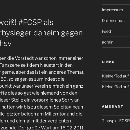
Impressum
weiß! #FCSP als
Datenschutz
rbysieger daheim gegen
Feed
phsv
admin
gen die Vorstadt war schon immer einer
LINKS
Fanszene seit dem Neustart in den
gerne, aber das ist ein anderes Thema).
KleinerTod au
1959, so sagen es zumindest die
punkt war unser Verein einfach ein ganz
KleinerTod auf
te dies so gut wie niemand von den
ser Stelle ein vorsorgliches Sorry an
hatten wir bis zu diesem Spieltag neun
AMÜSANT
ie letzten beiden am Millerntor und die
Tippspiel FCSP
den und einmal mit der verdienten
s zuende. Der große Wurf am 16.02.2011