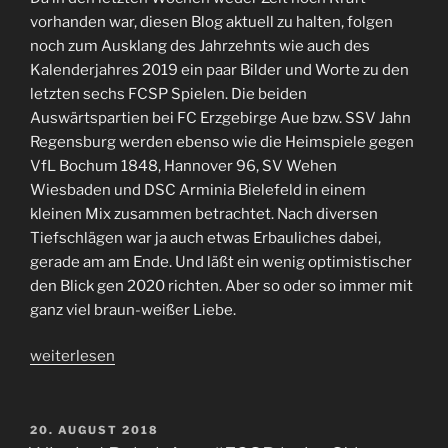
die
vorhanden war, diesen Blog aktuell zu halten, folgen
Radkappe
noch zum Ausklang des Jahrzehnts wie auch des
und
Kalenderjahres 2019 ein paar Bilder und Worte zu den
verliert
letzten sechs FCSP Spielen. Die beiden
Hartel“
Auswärtspartien bei FC Erzgebirge Aue bzw. SSV Jahn
Regensburg werden ebenso wie die Heimspiele gegen
VfL Bochum 1848, Hannover 96, SV Wehen
Wiesbaden und DSC Arminia Bielefeld in einem
kleinen Mix zusammen betrachtet. Nach diversen
Tiefschlägen war ja auch etwas Erbauliches dabei,
gerade am am Ende. Und läßt ein wenig optimistischer
den Blick gen 2020 richten. Aber so oder so immer mit
ganz viel braun-weißer Liebe.
„Jahresendmedley
weiterlesen
#FCSP“
VERÖFFENTLICHT
20. AUGUST 2018
AM