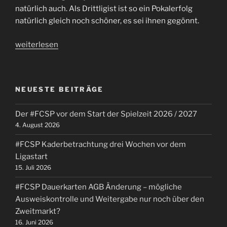
natürlich auch. Als Drittligist ist so ein Pokalerfolg
natürlich gleich noch schöner, es sei ihnen gegönnt.
„Wir
weiterlesen
sind
Pokal-
Aus.
NEUESTE BEITRÄGE
#FCSP
beim
Der #FCSP vor dem Start der Spielzeit 2026 / 2027
SV
4. August 2026
Wehen
Wiesbaden.“
#FCSP Kaderbetrachtung drei Wochen vor dem
Ligastart
15. Juli 2026
#FCSP Dauerkarten AGB Änderung – mögliche
Ausweiskontrolle und Weitergabe nur noch über den
Zweitmarkt?
16. Juni 2026