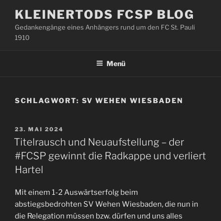
Zum
KLEINERTODS FCSP BLOG
Inhalt
Gedankengänge eines Anhängers rund um den FC St. Pauli
springen
1910
Menü
SCHLAGWORT:
SV WEHEN WIESBADEN
VERÖFFENTLICHT
23. MAI 2024
AM
Titelrausch und Neuaufstellung – der
#FCSP gewinnt die Radkappe und verliert
Hartel
Mit einem 1-2 Auswärtserfolg beim
abstiegsbedrohten SV Wehen Wiesbaden, die nun in
die Relegation müssen bzw. dürfen und uns alles