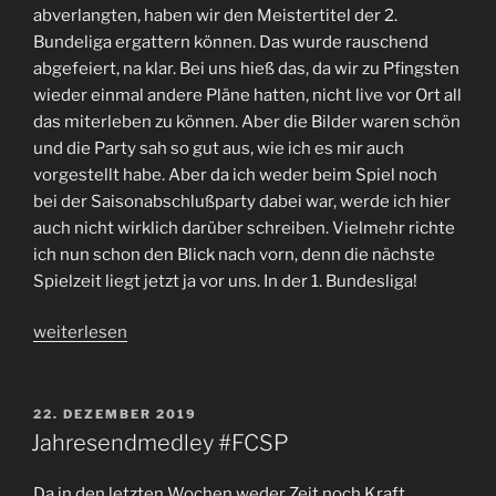
abverlangten, haben wir den Meistertitel der 2.
Bundeliga ergattern können. Das wurde rauschend
abgefeiert, na klar. Bei uns hieß das, da wir zu Pfingsten
wieder einmal andere Pläne hatten, nicht live vor Ort all
das miterleben zu können. Aber die Bilder waren schön
und die Party sah so gut aus, wie ich es mir auch
vorgestellt habe. Aber da ich weder beim Spiel noch
bei der Saisonabschlußparty dabei war, werde ich hier
auch nicht wirklich darüber schreiben. Vielmehr richte
ich nun schon den Blick nach vorn, denn die nächste
Spielzeit liegt jetzt ja vor uns. In der 1. Bundesliga!
„Titelrausch
weiterlesen
und
Neuaufstellung
–
VERÖFFENTLICHT
22. DEZEMBER 2019
AM
der
Jahresendmedley #FCSP
#FCSP
gewinnt
Da in den letzten Wochen weder Zeit noch Kraft