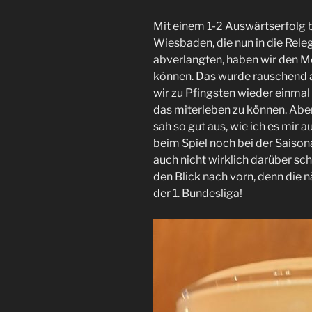
Mit einem 1-2 Auswärtserfolg
Wiesbaden, die nun in die Rele
abverlangten, haben wir den Mei
können. Das wurde rauschend abg
wir zu Pfingsten wieder einmal a
das miterleben zu können. Aber
sah so gut aus, wie ich es mir 
beim Spiel noch bei der Saison
auch nicht wirklich darüber sch
den Blick nach vorn, denn die näc
der 1. Bundesliga!