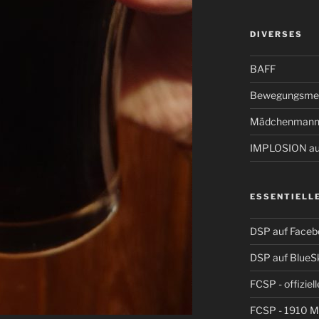
DIVERSES
BAFF
Bewegungsmel
Mädchenmann
IMPLOSION auf
ESSENTIELL
DSP auf Faceb
DSP auf BlueS
FCSP - offiziel
FCSP - 1910 