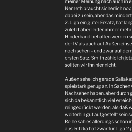
meiner Meinung nach auch in ei
Nemeth braucht sicherlich noch
dabei zu sein, aber das mindert
2. Liga ein guter Ersatz, hat la
zuletzt aber leider immer mehr
Hinderhand behalten werden sol
der IV als auch auf Außen eins
noch sehen – und zwar auf dem 
ersten Satz. Smith zähle ich jet
sollten wir ihn hier nicht.
Außen sehe ich gerade Saliakas 
spielstark genug an. In Sache
Nachsehen haben, aber durch g
sich da bekanntlich viel erreic
reingedrückt werden, als daß wi
weiterhin gut aufgestellt sein s
Reihe sah es allerdings schon 
aus, Ritzka hat zwar für Liga 2 