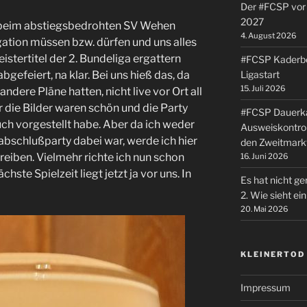
Der #FCSP vor 
2027
 beim abstiegsbedrohten SV Wehen
4. August 2026
gation müssen bzw. dürfen und uns alles
stertitel der 2. Bundeliga ergattern
#FCSP Kaderbe
Ligastart
efeiert, na klar. Bei uns hieß das, da
15. Juli 2026
ndere Pläne hatten, nicht live vor Ort all
 die Bilder waren schön und die Party
#FCSP Dauerka
auch vorgestellt habe. Aber da ich weder
Ausweiskontrol
abschlußparty dabei war, werde ich hier
den Zweitmark
reiben. Vielmehr richte ich nun schon
16. Juni 2026
hste Spielzeit liegt jetzt ja vor uns. In
Es hat nicht ge
2. Wie sieht e
20. Mai 2026
KLEINERTOD
Impressum