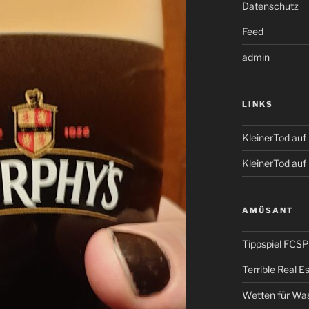
Datenschutz
Feed
admin
LINKS
KleinerTod au
KleinerTod auf
AMÜSANT
Tippspiel FCSP
Terrible Real 
Wetten für Wa