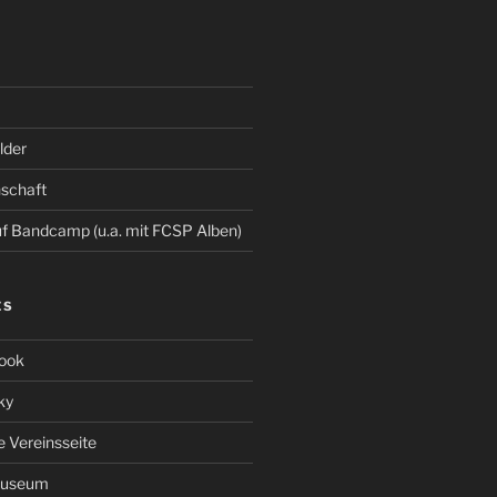
der
schaft
 Bandcamp (u.a. mit FCSP Alben)
ES
ook
ky
le Vereinsseite
Museum