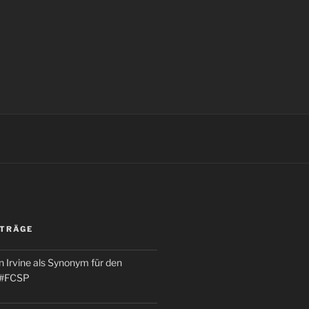
ITRÄGE
 Irvine als Synonym für den
 #FCSP