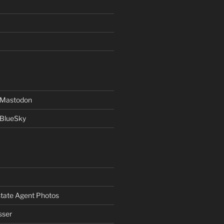
f Mastodon
 BlueSky
Estate Agent Photos
sser