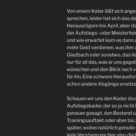
Von einem Kater läßt sich ange
sprechen, leider hat sich das d
Herauszögern bis April, aber d
der Aufstiegs- oder Meisterfeie
und wie erwartet kam es dann a
mehr Geld verdienen, was ihm a
Gladbach oder sonstwo, das lie
nur für all das, was er uns geg
wünschen und den Blick nach vo
für ihn. Eine schwere Herausfor
schon andere Abgänge ersetze
Schauen wir uns den Kader doc
Aufstiegskader, der so ja nicht 
genauer gesagt, den Bestand u
Trainingsauftakt oder aber bis
später, wobei natürlich gerade 
jede Verzögerung hier also di