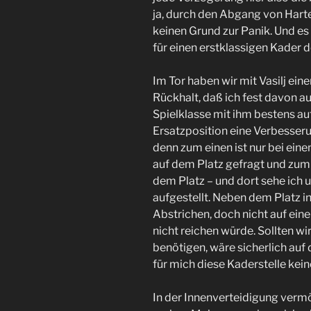
ja, durch den Abgang von Harte
keinen Grund zur Panik. Und es
für einen erstklassigen Kader 
Im Tor haben wir mit Vasilj ein
Rückhalt, daß ich fest davon a
Spielklasse mit ihm bestens auf
Ersatzposition eine Verbesserun
denn zum einen ist nur bei eine
auf dem Platz gefragt und zum 
dem Platz – und dort sehe ich 
aufgestellt. Neben dem Platz in
Abstrichen, doch nicht auf ein
nicht reichen würde. Sollten wi
benötigen, wäre sicherlich auf
für mich diese Kaderstelle ke
In der Innenverteidigung verm