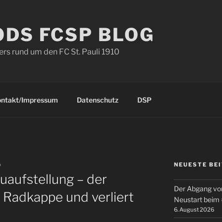
ODS FCSP BLOG
s rund um den FC St. Pauli 1910
ontakt/Impressum
Datenschutz
DSP
NEUESTE BE
D
uaufstellung – der
Der Abgang von
 Radkappe und verliert
Neustart beim
6. August 2026