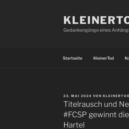
Zum
Inhalt
KLEINERT
springen
Gedankengänge eines Anhänger
Startseite
KleinerTod
K
VERÖFFENTLICHT
23. MAI 2024
VON
KLEINERTO
AM
Titelrausch und Ne
#FCSP gewinnt die
Hartel