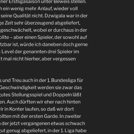
ner Erstligasaison unter Beweis stellen.
 ein wenig mehr Anlauf, wieder voll
 seine Qualität nicht. Dzwigala war in der
nge Zeit sehr überzeugend abgeliefert,
 geschwächelt, wobei er durchaus in der
lte – aber einen Spieler, der sowohl auf
etzbar ist, würde ich daneben doch gerne
Level der genannten drei Spieler im
zt mal nicht hierher, aber vergessen
und Treu auch in der 1. Bundesliga für
n Geschwindigkeit werden sie zwar das
utes Stellungsspiel und Doppeln läßt
hen. Auch dürften wir eher nach hinten
r in Konter laufen, so daß wir dort
ollten mit der ersten Garde. In zweiter
in der jetzt vergangenen etwas schwach
gut genug abgeliefert, in der 1. Liga habe