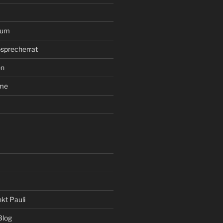
rum
sprecherrat
en
ume
kt Pauli
Blog