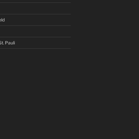
eld
t. Pauli