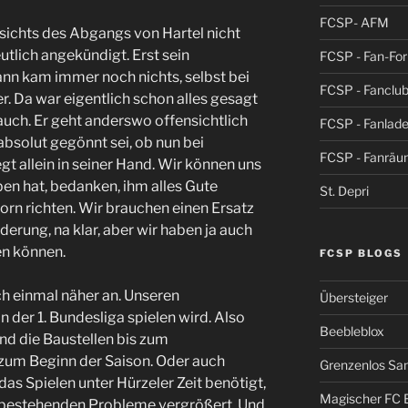
FCSP- AFM
sichts des Abgangs von Hartel nicht
eutlich angekündigt. Erst sein
FCSP - Fan-Fo
ann kam immer noch nichts, selbst bei
FCSP - Fanclub
r. Da war eigentlich schon alles gesagt
uch. Er geht anderswo offensichtlich
FCSP - Fanlad
bsolut gegönnt sei, ob nun bei
FCSP - Fanrä
gt allein in seiner Hand. Wir können uns
eben hat, bedanken, ihm alles Gute
St. Depri
rn richten. Wir brauchen einen Ersatz
derung, na klar, aber wir haben ja auch
n können.
FCSP BLOGS
h einmal näher an. Unseren
Übersteiger
in der 1. Bundesliga spielen wird. Also
Beebleblox
nd die Baustellen bis zum
 zum Beginn der Saison. Oder auch
Grenzenlos San
das Spielen unter Hürzeler Zeit benötigt,
Magischer FC 
e bestehenden Probleme vergrößert. Und,