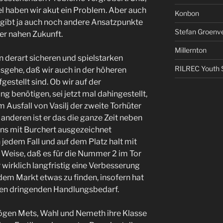
l haben wir akut ein Problem. Aber auch
Konbon
 gibt ja auch noch andere Ansatzpunkte
Stefan Groenv
der nahen Zukunft.
Millernton
en derart sicheren und spielstarken
RILREC Youth S
usgehe, daß wir auch in der höheren
gestellt sind. Ob wir auf der
g benötigen, sei jetzt mal dahingestellt,
m Ausfall von Vasilj der zweite Torhüter
anderen ist er das die ganze Zeit neben
uns mit Burchert ausgezeichnet
 jedem Fall und auf dem Platz halt mit
e Weise, daß es für die Nummer 2 im Tor
r wirklich langfristig eine Verbesserung
 dem Markt etwas zu finden, insofern hat
inen dringenden Handlungsbedarf.
ögen Mets, Wahl und Nemeth ihre Klasse