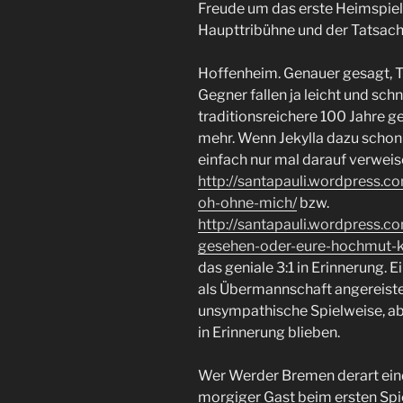
Freude um das erste Heimspiel
Haupttribühne und der Tatsach
Hoffenheim. Genauer gesagt, 
Gegner fallen ja leicht und schn
traditionsreichere 100 Jahre g
mehr. Wenn Jekylla dazu schon s
einfach nur mal darauf verweis
http://santapauli.wordpress.
oh-ohne-mich/
bzw.
http://santapauli.wordpress.
gesehen-oder-eure-hochmut-k
das geniale 3:1 in Erinnerung. 
als Übermannschaft angereiste
unsympathische Spielweise, abe
in Erinnerung blieben.
Wer Werder Bremen derart eind
morgiger Gast beim ersten Spiel