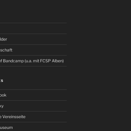
der
schaft
 Bandcamp (u.a. mit FCSP Alben)
ES
ook
ky
le Vereinsseite
Museum