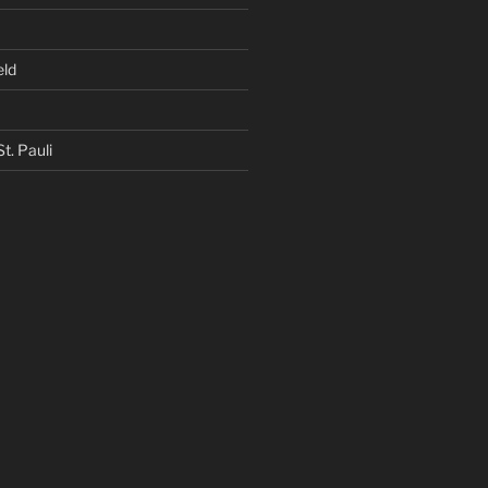
eld
t. Pauli