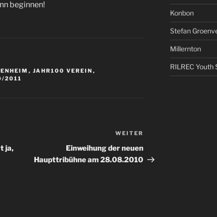
nn beginnen!
Konbon
Stefan Groenv
Millernton
RILREC Youth S
FENHEIM
,
JAHR100 VEREIN
,
0/2011
WEITER
Nächster
Beitrag
 ja,
Einweihung der neuen
Haupttribühne am 28.08.2010