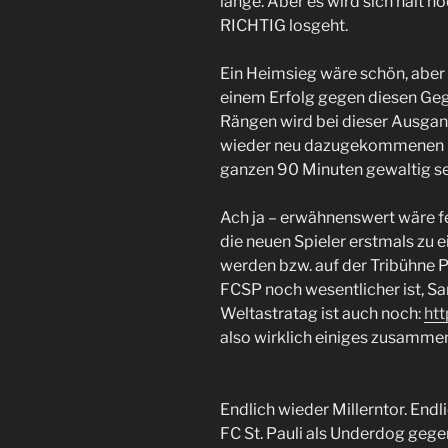
lange. Aber es wird sich halt no
RICHTIG losgeht.
Ein Heimsieg wäre schön, aber
einem Erfolg gegen diesen Geg
Rängen wird bei dieser Ausga
wieder neu dazugekommenen Ku
ganzen 90 Minuten gewaltig se
Ach ja – erwähnenswert wäre f
die neuen Spieler erstmals zu 
werden bzw. auf der Tribühne 
FCSP noch wesentlicher ist, S
Weltastratag ist auch noch:
htt
also wirklich einiges zusamme
Endlich wieder Millerntor. Endli
FC St. Pauli als Underdog gege