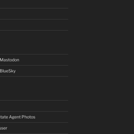
f Mastodon
 BlueSky
Estate Agent Photos
sser