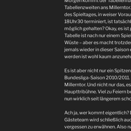
Morgen kommt der Tabellenfüh
Tabellenzweiten ans Millerntor
des Spieltages, in weiser Vor
18Uhr30 terminiert, ist tatsächl
möglich gehalten? Okay, es ist
Tabelle ist nach nur einem Spiel
Wüste – aber es macht trotzdem
jemals wieder in dieser Saiso
werden ist wohl kaum anzunehm
Es ist aber nicht nur ein Spitzen
Bundesliga-Saison 2010/2011. 
Millerntor. Und nicht nur das, e
Haupttribühne. Viel zu Feiern b
nun wirklich seit längerem sch
Ach ja, wer kommt eigentlich? 
Gästeteam wird schließlich auc
vergessen zu erwähnen. Also n