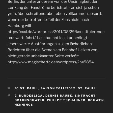
Berlin, der unter anderem von der Unsinnigkeit der
Lenkung der Fanströme berichtet – an sich ja schon
grenzüberschreitend, aber eben vollkommen absurd,
wenn der betreffende Teil der Fans nicht nach
Hamburg will –
http://foxxi.de/wordpress/2011/08/29/konstituierende
-auswartsfahrt/
. Last but not least unbedingt
lesenswerte Ausführungen zu den lächerlichen
Berichten über die Szenen am Bahnhof Uelzen von
nicht gerade unbekannter Seite verfaßt:
http://www.magischerfc.de/wordpress/?p=5854
.
KATEGORIEN
FC ST. PAULI
,
SAISON 2011/2012
,
ST. PAULI
SCHLAGWÖRTER
2. BUNDESLIGA
,
DENNIS DAUBE
,
EINTRACHT
BRAUNSCHWEIG
,
PHILIPP TSCHAUNER
,
ROUWEN
HENNINGS