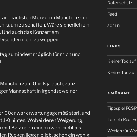
Datenschutz
Feed
ie am nächsten Morgen in München sein
ch kaum zu schaffen. Wäre sicherlich ein
admin
. Und auch das Konzert am
Reisenden nicht zu wuppen.
LINKS
itag zumindest möglich für mich und
KleinerTod au
l.
KleinerTod auf
n München zum Glück ja auch, ganz
rger Mannschaft in irgendsoweiner
AMÜSANT
Tippspiel FCSP
der 60er war erwartungsgemäß stark und
Terrible Real 
it 1-0 hinten. Wobei deren Weigerung,
hrend Aziz nach einem (wohl nicht als
Wetten für Wa
den Rücken liegen blieb, schon ein wenig