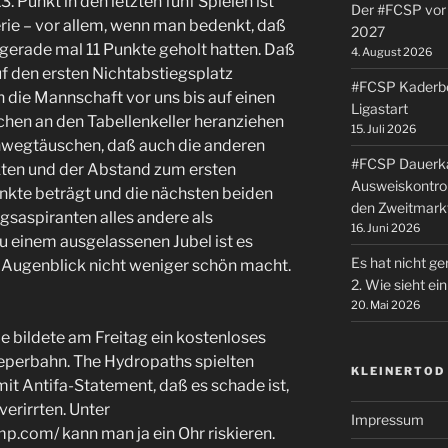
. Punkt in den letzten fünf Spielen ist
Der #FCSP vor 
ie – vor allem, wenn man bedenkt, daß
2027
n gerade mal 11 Punkte geholt hatten. Daß
4. August 2026
f den ersten Nichtabstiegsplatz
#FCSP Kaderbe
 die Mannschaft vor uns bis auf einen
Ligastart
chen an den Tabellenkeller heranziehen
15. Juli 2026
inwegtäuschen, daß auch die anderen
#FCSP Dauerka
nkten und der Abstand zum ersten
Ausweiskontrol
nkte beträgt und die nächsten beiden
den Zweitmark
gsaspiranten alles andere als
16. Juni 2026
u einem ausgelassenen Jubel ist es
Es hat nicht ge
n Augenblick nicht weniger schön macht.
2. Wie sieht e
20. Mai 2026
 bildete am Freitag ein kostenloses
eperbahn. The Hydropaths spielten
KLEINERTOD
it Antifa-Statement, daß es schade ist,
verirrten. Unter
Impressum
p.com/ kann man ja ein Ohr riskieren.