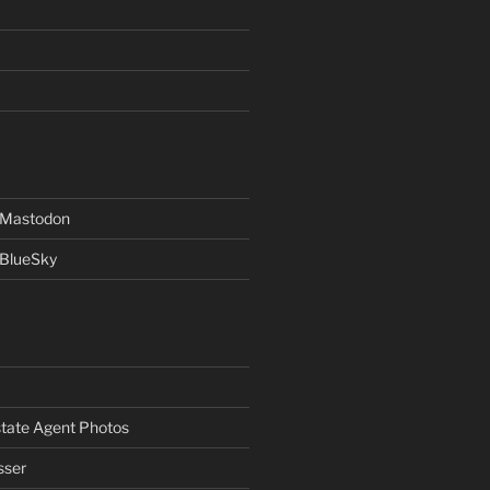
f Mastodon
 BlueSky
Estate Agent Photos
sser