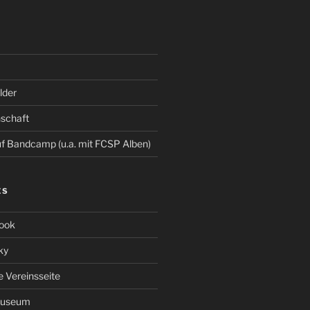
der
schaft
 Bandcamp (u.a. mit FCSP Alben)
ES
ook
ky
le Vereinsseite
Museum