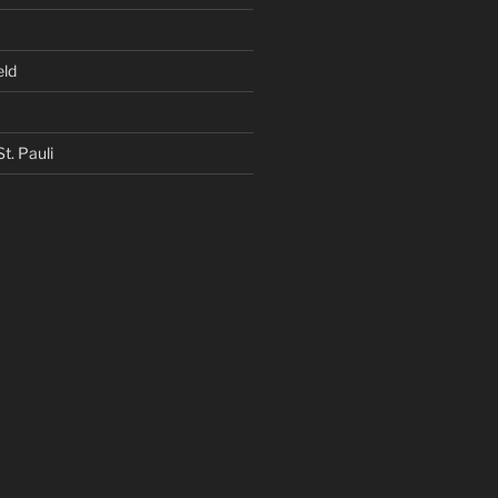
eld
t. Pauli