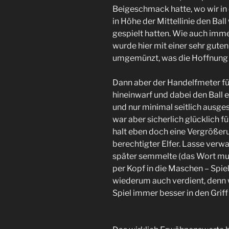
Beigeschmack hatte, wo wir in 
in Höhe der Mittellinie den Bal
gespielt hatten. Wie auch imm
wurde hier mit einer sehr gute
umgemünzt, was die Hoffnung a
Dann aber der Handelfmeter für 
hineinwarf und dabei den Ball 
und nur minimal seitlich ausg
war aber sicherlich glücklich 
halt eben doch eine Vergrößer
berechtigter Elfer. Lasse verw
später semmelte (das Wort mußt
per Kopf in die Maschen – Spie
wiederum auch verdient, denn 
Spiel immer besser in den Gri