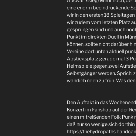
Auswärtssieg! Mehr noch, der 13
eine enorm beeindruckende Ser
wir in den ersten 18 Spieltage
wir zudem vom letzten Platz au
gesprungen sind und auch noch
Punkt im direkten Duell in Mün
können, sollte nicht darüber h
Vereine dort unten aktuell pu
Abstiegsplatz gerade mal 3 Pu
Heimspiele gegen zwei Aufstie
Selbstgänger werden. Sprich: z
wahrlich noch zu früh. Was de
Den Auftakt in das Wochenende
Konzert im Fanshop auf der Re
einen mitreißenden Folk Punk m
daß nur so wenige sich dorthin 
https://thehydropaths.bandcam