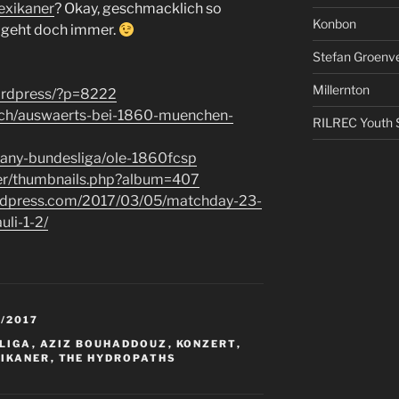
exikaner
? Okay, geschmacklich so
Konbon
 geht doch immer.
Stefan Groenv
Millernton
ordpress/?p=8222
lich/auswaerts-bei-1860-muenchen-
RILREC Youth S
many-bundesliga/ole-1860fcsp
pper/thumbnails.php?album=407
rdpress.com/2017/03/05/matchday-23-
li-1-2/
/2017
SLIGA
,
AZIZ BOUHADDOUZ
,
KONZERT
,
XIKANER
,
THE HYDROPATHS