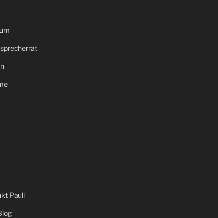
rum
sprecherrat
en
ume
kt Pauli
Blog