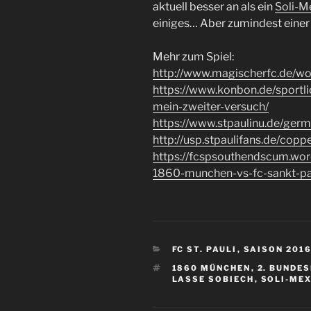
aktuell besser an als ein
Soli-M
einiges… Aber zumindest einer
Mehr zum Spiel:
http://www.magischerfc.de/w
https://www.konbon.de/sport
mein-zweiter-versuch/
https://www.stpaulinu.de/ger
http://usp.stpaulifans.de/co
https://fcspsouthendscum.wo
1860-munchen-vs-fc-sankt-pau
KATEGORIEN
FC ST. PAULI
,
SAISON 2016
SCHLAGWÖRTER
1860 MÜNCHEN
,
2. BUNDE
LASSE SOBIECH
,
SOLI-ME