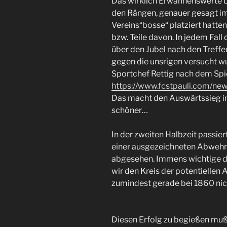
Das wirklich Erwähnenswerte b
den Rängen, genauer gesagt im
Vereins“bosse“ platziert hatten
bzw. Teile davon. In jedem Fall 
über den Jubel nach den Treff
gegen die unsrigen versucht w
Sportchef Rettig nach dem Spi
https://www.fcstpauli.com/new
Das macht den Auswärtssieg i
schöner…
In der zweiten Halbzeit passier
einer ausgezeichneten Abwehr
abgesehen. Immens wichtige d
wir den Kreis der potentiellen 
zumindest gerade bei 1860 nich
Diesen Erfolg zu begießen mußt