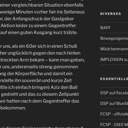
einer vergleichbaren Situation ebenfalls
l wenige Minuten vorher fair ins Seitenaus
DIVERSES
er, der Anfangsdruck der Gastgeber
n Aktion leider zu einem Gegentreffer
BAFF
uf einen guten Ausgang kurz trübte.
Bewegungsmel
uns, als ein 60er sich in einen Schuß
Mädchenmann
eher unglücklich gegen den nach hinten
IMPLOSION auf
estreckten Arm bekam – kann man geben,
für uns, andererseits streng genommen
ung der Körperfläche und damit ein
ESSENTIELL
andelte ihn souverän und kurze Zeit
e ich einfach bringen) Aziz den Ball
DSP auf Faceb
l gedreht und das zu diesem Zeitpunkt
wir hatten nach dem Gegentreffer das
DSP auf BlueS
ff bekommen.
FCSP - offiziel
FCSP - 1910 