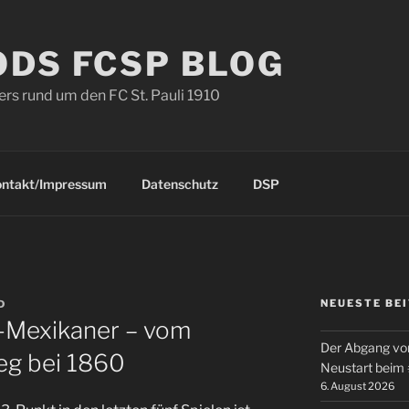
ODS FCSP BLOG
s rund um den FC St. Pauli 1910
ontakt/Impressum
Datenschutz
DSP
NEUESTE BE
D
li-Mexikaner – vom
Der Abgang von
eg bei 1860
Neustart beim
6. August 2026