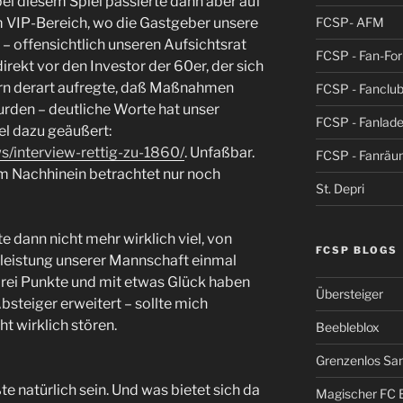
ei diesem Spiel passierte dann aber auf
FCSP- AFM
 VIP-Bereich, wo die Gastgeber unsere
 – offensichtlich unseren Aufsichtsrat
FCSP - Fan-Fo
direkt vor den Investor der 60er, der sich
ern derart aufregte, daß Maßnahmen
FCSP - Fanclub
urden – deutliche Worte hat unser
FCSP - Fanlad
el dazu geäußert:
s/interview-rettig-zu-1860/
. Unfaßbar.
FCSP - Fanrä
m Nachhinein betrachtet nur noch
St. Depri
te dann nicht mehr wirklich viel, von
FCSP BLOGS
leistung unserer Mannschaft einmal
rei Punkte und mit etwas Glück haben
Übersteiger
Absteiger erweitert – sollte mich
t wirklich stören.
Beebleblox
Grenzenlos San
e natürlich sein. Und was bietet sich da
Magischer FC 