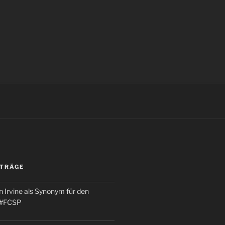
ITRÄGE
 Irvine als Synonym für den
 #FCSP