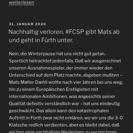
„Wut
weiterlesen
und
Freudentaumel
–
VERÖFFENTLICHT
31. JANUAR 2020
AM
Solidarität
Nachhaltig verloren. #FCSP gibt Mats ab
angesichts
und geht in Fürth unter.
des
Rassistischen
Nein, die Winterpause hat uns nicht gut getan.
Terrors
Sportlich betrachtet jedenfalls. Daß wir ausgerechnet
und
unseren Ausnahmespieler, der immer wieder den
der
Unterschied auf dem Platz machte, abgeben mußten –
Stadtmeistertitel
Mats Møller Dæhli wollte nach vier Jahren bei uns weg,
für
hin zu einem Europäischen Erstligisten mit
den
internationalen Ambitionen, was angesichts seiner
#FCSP“
Qualität definitiv verständlich war – hat uns eindeutig
geschwächt. Das allein kann den katastrophalen
Auftritt in Fürth zwar nicht erklären, wo wir uns die 3-0
Klatsche redlich verdienten, aber es bleibt dabei, daß
wir hier eine nachhaltige Niederlage zu verzeichnen