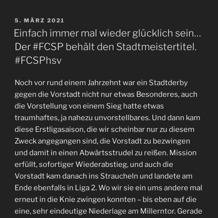
und
DAZKE
VERÖFFENTLICHT
5. MÄRZ 2021
AM
für
Einfach immer mal wieder glücklich sein…
die
Der #FCSP behält den Stadtmeistertitel.
Punkte
#FCSPhsv
–
der
Noch vor rund einem Jahrzehnt war ein Stadtderby
#FCSP
gegen die Vorstadt nicht nur etwas Besonderes, auch
bleibt
die Vorstellung von einem Sieg hatte etwas
Stadtmeister“
traumhaftes, ja nahezu unvorstellbares. Und dann kam
diese Erstligasaison, die wir scheinbar nur zu diesem
Zweck angegangen sind, die Vorstadt zu bezwingen
und damit in einen Abwärtsstrudel zu reißen. Mission
erfüllt, sofortiger Wiederabstieg, und auch die
Vorstadt kam danach ins Straucheln und landete am
Ende ebenfalls in Liga 2. Wo wir sie ein ums andere mal
erneut in die Knie zwingen konnten – bis eben auf die
eine, sehr eindeutige Niederlage am Millerntor. Gerade