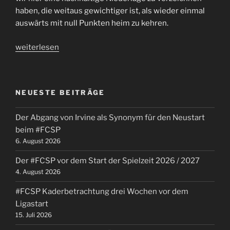
haben, die weitaus gewichtiger ist, als wieder einmal
auswärts mit null Punkten heim zu kehren.
„Nachhaltig
weiterlesen
verloren.
#FCSP
gibt
NEUESTE BEITRÄGE
Mats
ab
Der Abgang von Irvine als Synonym für den Neustart
und
beim #FCSP
geht
6. August 2026
in
Fürth
Der #FCSP vor dem Start der Spielzeit 2026 / 2027
unter.“
4. August 2026
#FCSP Kaderbetrachtung drei Wochen vor dem
Ligastart
15. Juli 2026