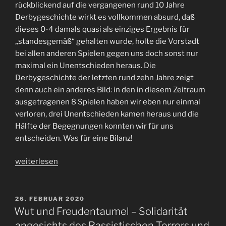
rückblickend auf die vergangenen rund 10 Jahre
Derbygeschichte wirkt es vollkommen absurd, daß
dieses 0-4 damals quasi als einziges Ergebnis für
„standesgemäß“ gehalten wurde, holte die Vorstadt
bei allen anderen Spielen gegen uns doch sonst nur
maximal ein Unentschieden heraus. Die
Derbygeschichte der letzten rund zehn Jahre zeigt
denn auch ein anderes Bild: in den in diesem Zeitraum
ausgetragenen 8 Spielen haben wir eben nur einmal
verloren, drei Unentschieden kamen heraus und die
Hälfte der Begegnungen konnten wir für uns
entscheiden. Was für eine Bilanz!
„Einfach
weiterlesen
immer
mal
wieder
VERÖFFENTLICHT
26. FEBRUAR 2020
AM
glücklich
Wut und Freudentaumel – Solidarität
sein…
angesichts des Rassistischen Terrors und