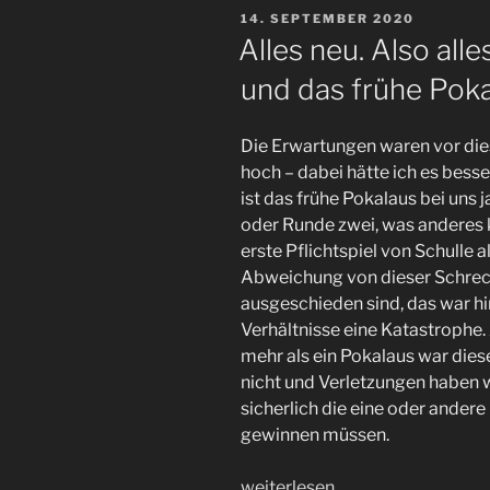
beim
VERÖFFENTLICHT
14. SEPTEMBER 2020
Ligaauftakt
AM
Alles neu. Also all
–
und das frühe Poka
#FCSP
in
Bochum“
Die Erwartungen waren vor die
hoch – dabei hätte ich es bess
ist das frühe Pokalaus bei uns
oder Runde zwei, was anderes 
erste Pflichtspiel von Schulle a
Abweichung von dieser Schrec
ausgeschieden sind, das war hi
Verhältnisse eine Katastrophe. 
mehr als ein Pokalaus war dies
nicht und Verletzungen haben w
sicherlich die eine oder andere 
gewinnen müssen.
„Alles
weiterlesen