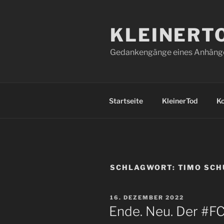
Zum
Inhalt
KLEINERT
springen
Gedankengänge eines Anhänger
Startseite
KleinerTod
K
SCHLAGWORT:
TIMO SCH
VERÖFFENTLICHT
16. DEZEMBER 2022
AM
Ende. Neu. Der #FC