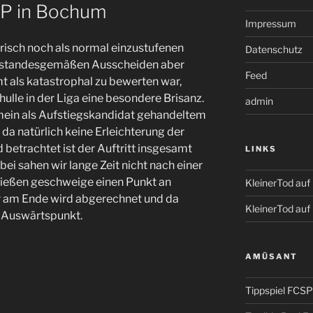
SP in Bochum
Impressum
orisch noch als normal einzustufenen
Datenschutz
 standesgemäßen Ausscheiden aber
Feed
mt als katastrophal zu bewerten war,
ulle in der Liga eine besondere Brisanz.
admin
mein als Aufstiegskandidat gehandeltem
da natürlich keine Erleichterung der
 betrachtet ist der Auftritt insgesamt
LINKS
ei sahen wir lange Zeit nicht nach einer
chießen geschweige einen Punkt an
KleinerTod au
r am Ende wird abgerechnet und da
KleinerTod auf
e Auswärtspunkt.
AMÜSANT
Tippspiel FCSP