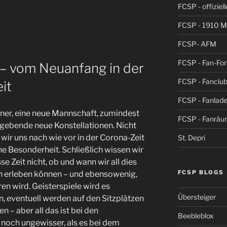
FCSP - offiziel
FCSP - 1910 
FCSP- AFM
FCSP - Fan-Fo
 vom Neuanfang in der
FCSP - Fanclub
it
FCSP - Fanlad
ainer, eine neue Mannschaft, zumindest
FCSP - Fanrä
rgebende neue Konstellationen. Nicht
wir uns nach wie vor in der Corona-Zeit
St. Depri
ine Besonderheit. Schließlich wissen wir
e Zeit nicht, ob und wann wir all dies
FCSP BLOGS
on erleben können – und ebensowenig,
en wird. Geisterspiele wird es
Übersteiger
n, eventuell werden auf den Sitzplätzen
– aber all das ist bei den
Beebleblox
 noch ungewisser, als es bei dem