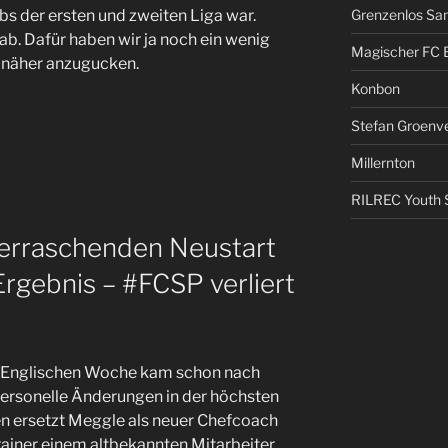
s der ersten und zweiten Liga war.
Grenzenlos San
 ab. Dafür haben wir ja noch ein wenig
Magischer FC 
 näher anzugucken.
Konbon
Stefan Groenv
Millernton
RILREC Youth S
berraschenden Neustart
rgebnis – #FCSP verliert
r Englischen Woche kam schon nach
 personelle Änderungen in der höchsten
en ersetzt Meggle als neuer Chefcoach
rainer einem altbekannten Mitarbeiter