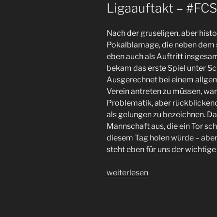
Ligaauftakt – #FC
Nach der gruseligen, aber hist
Pokalblamage, die neben dem
eben auch als Auftritt insgesa
bekam das erste Spiel unter Sch
Ausgerechnet bei einem allge
Verein antreten zu müssen, war 
Problematik, aber rückblickend
als gelungen zu bezeichnen. Dab
Mannschaft aus, die ein Tor s
diesem Tag holen würde – abe
steht eben für uns der wichtig
„Im
weiterlesen
Schlußspurt
zum
Auswärtspunkt