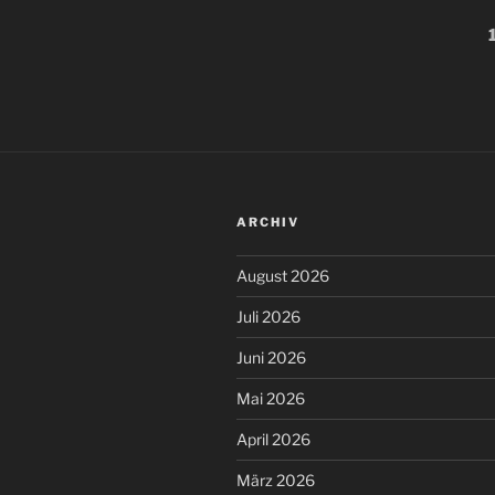
mit
Seitennummerieru
altbekanntem
Ergebnis
der
–
Beiträge
#FCSP
verliert
in
Ingolstadt.“
ARCHIV
August 2026
Juli 2026
Juni 2026
Mai 2026
April 2026
März 2026