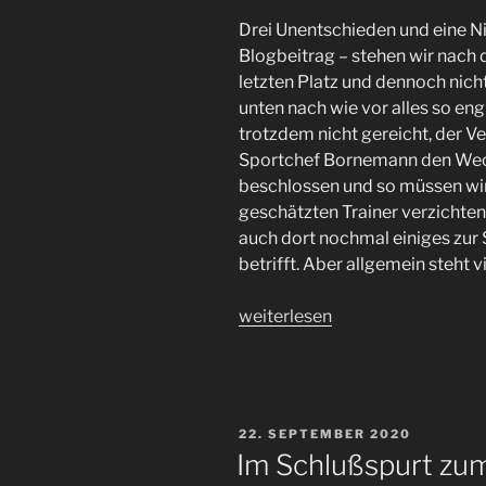
Drei Unentschieden und eine Ni
Blogbeitrag – stehen wir nach
letzten Platz und dennoch nich
unten nach wie vor alles so eng
trotzdem nicht gereicht, der 
Sportchef Bornemann den Wech
beschlossen und so müssen wir
geschätzten Trainer verzichten
auch dort nochmal einiges zu
betrifft. Aber allgemein steht vi
„Ende.
weiterlesen
Neu.
Der
#FCSP
in
VERÖFFENTLICHT
22. SEPTEMBER 2020
der
AM
Im Schlußspurt zu
Winterpause.“