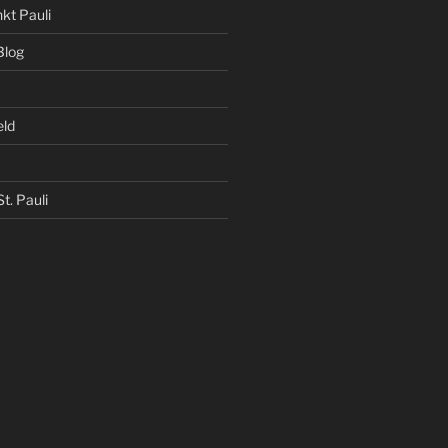
kt Pauli
Blog
eld
t. Pauli