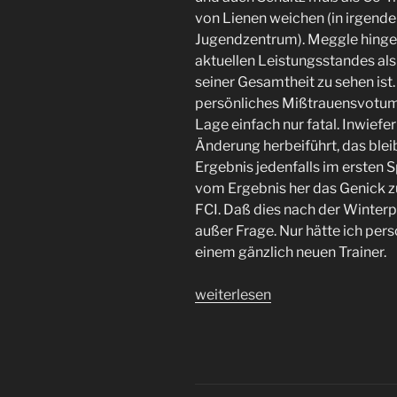
von Lienen weichen (in irgende
Jugendzentrum). Meggle hingeg
aktuellen Leistungsstandes al
seiner Gesamtheit zu sehen ist. 
persönliches Mißtrauensvotum 
Lage einfach nur fatal. Inwief
Änderung herbeiführt, das ble
Ergebnis jedenfalls im ersten S
vom Ergebnis her das Genick zu
FCI. Daß dies nach der Winterpa
außer Frage. Nur hätte ich per
einem gänzlich neuen Trainer.
„Lienen
weiterlesen
los.
Vom
überraschenden
Neustart