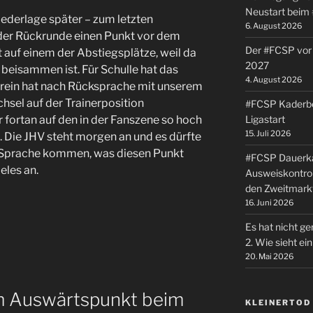
Neustart beim
ederlage später – zum letzten
6. August 2026
 der Rückrunde einen Punkt vor dem
Der #FCSP vor 
t auf einem der Abstiegsplätze, weil da
2027
 beisammen ist. Für Schulle hat das
4. August 2026
Verein hat nach Rücksprache mit unserem
sel auf der Trainerposition
#FCSP Kaderbe
Ligastart
 fortan auf den in der Fanszene so hoch
15. Juli 2026
. Die JHV steht morgen an und es dürfte
r Sprache kommen, was diesen Punkt
#FCSP Dauerka
eles an.
Ausweiskontrol
den Zweitmark
16. Juni 2026
Es hat nicht ge
2. Wie sieht e
20. Mai 2026
m Auswärtspunkt beim
KLEINERTOD