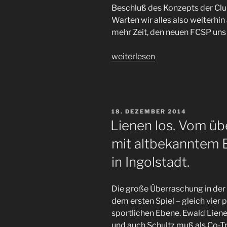
Beschluß des Konzepts der Club
Warten wir alles also weiterhin
mehr Zeit, den neuen FCSP uns
„#FCSP
weiterlesen
2020/2021
–
vom
Neuanfang
VERÖFFENTLICHT
18. DEZEMBER 2014
in
AM
Lienen los. Vom ü
der
mit altbekanntem E
Corona-
Ungewißheit“
in Ingolstadt.
Die große Überraschung in de
dem ersten Spiel – gleich vier
sportlichen Ebene. Ewald Lien
und auch Schultz muß als Co-T