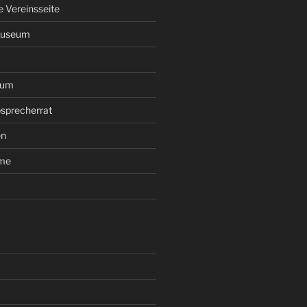
le Vereinsseite
Museum
rum
sprecherrat
en
ume