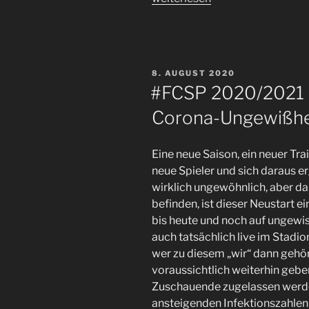
neu.
Also
alles
wie
VERÖFFENTLICHT
8. AUGUST 2020
immer.
AM
#FCSP 2020/2021 –
Der
Corona-Ungewißhe
#FCSP
und
das
Eine neue Saison, ein neuer Tr
frühe
neue Spieler und sich daraus e
Pokalaus.“
wirklich ungewöhnlich, aber da 
befinden, ist dieser Neustart e
bis heute und noch auf ungewiss
auch tatsächlich live im Stadi
wer zu diesem „wir“ dann gehör
voraussichtlich weiterhin gebe
Zuschauende zugelassen werden 
ansteigenden Infektionszahlen