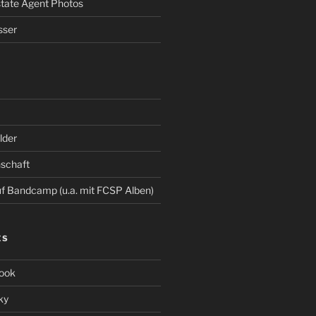
Estate Agent Photos
sser
der
schaft
 Bandcamp (u.a. mit FCSP Alben)
ES
ook
ky