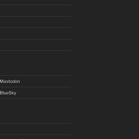
f Mastodon
 BlueSky