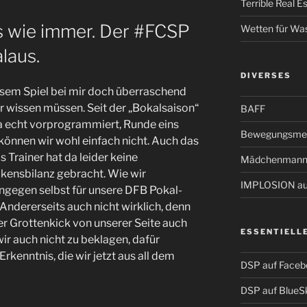
Terrible Real 
es wie immer. Der #FCSP
Wetten für Wa
laus.
DIVERSES
sem Spiel bei mir doch überraschend
er wissen müssen. Seit der „Bokalsaison“
BAFF
 ja echt vorprogrammiert, Runde eins
Bewegungsmel
können wir wohl einfach nicht. Auch das
ls Trainer hat da leider keine
Mädchenmann
kensbilanz gebracht. Wie wir
IMPLOSION auf
ngegen selbst für unsere DFB Pokal-
Andererseits auch nicht wirklich, denn
er Grottenkick von unserer Seite auch
ESSENTIELL
ir auch nicht zu beklagen, dafür
Erkenntnis, die wir jetzt aus all dem
DSP auf Faceb
DSP auf BlueS