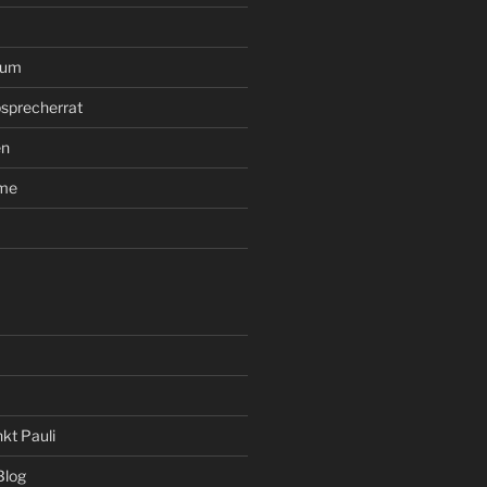
rum
sprecherrat
en
ume
kt Pauli
Blog