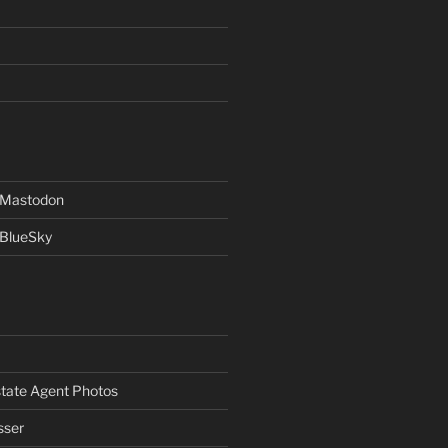
f Mastodon
 BlueSky
Estate Agent Photos
sser