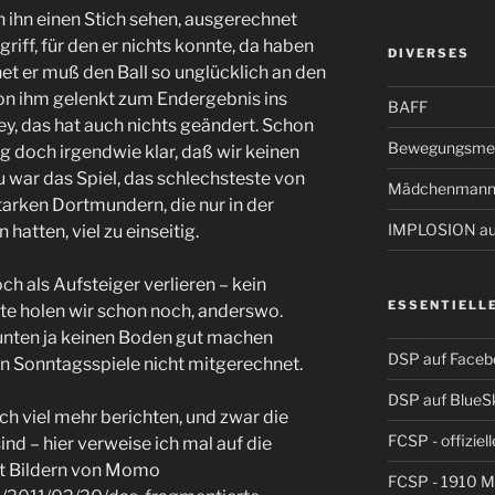
 ihn einen Stich sehen, ausgerechnet
iff, für den er nichts konnte, da haben
DIVERSES
t er muß den Ball so unglücklich an den
on ihm gelenkt zum Endergebnis ins
BAFF
 hey, das hat auch nichts geändert. Schon
Bewegungsmel
 doch irgendwie klar, daß wir keinen
 war das Spiel, das schlechsteste von
Mädchenmann
tarken Dortmundern, die nur in der
IMPLOSION auf
atten, viel zu einseitig.
 als Aufsteiger verlieren – kein
ESSENTIELL
te holen wir schon noch, anderswo.
unten ja keinen Boden gut machen
DSP auf Faceb
n Sonntagsspiele nicht mitgerechnet.
DSP auf BlueS
ch viel mehr berichten, und zwar die
FCSP - offiziel
ind – hier verweise ich mal auf die
st Bildern von Momo
FCSP - 1910 