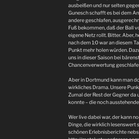
ausbeißen und nur selten gegen
Gunesch schafft es bei dem Angr
andere geschlafen, ausgerechne
Fuß bekommen, daß der Ball v
eigene Netz rollt. Bitter. Aber,
nach dem 1:0 war an diesem Tag
Punkt mehr holen würden. Dazu
uns in dieser Saison bei bärens
Chancenverwertung geschlafen h
Aber in Dortmund kann man doch
wirkliches Drama. Unsere Punk
Zumal der Rest der Gegner da 
konnte – die noch ausstehende
Wer live dabei war, der kann no
Dinge, die wirklich lesenswert s
schönen Erlebnisberichte neb