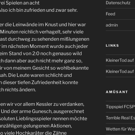
Datenschutz
ei Spielen an acht
so ich bin zufrieden und zwar sehr.
Feed
ber die Leinwände im Knust und hier war
admin
nuten reichlich verhagelt, sehr viele
 fast durchweg zu sehenden mißlungenen
LINKS
er im nächsten Moment wurde auch jeder
im Stand von 2:0 noch genauso wild
KleinerTod au
h dann aber auch nicht mehr ganz so,
mir von meinem Gesicht so wohlbekannte
KleinerTod auf
ah. Die Leute waren schlicht und
n dieser tiefen Zufriedenheit konnte
ch nichts ändern.
AMÜSANT
n wir vor allem Kessler zu verdanken,
Tippspiel FCSP
e. Und der arme Gunesch, ausgerechnet
Terrible Real 
absoluten Lieblingsspieler nennen möchte
 unzähligen gelungenen Aktionen,
Wetten für Wa
so viele Hochkaräter die Zähne