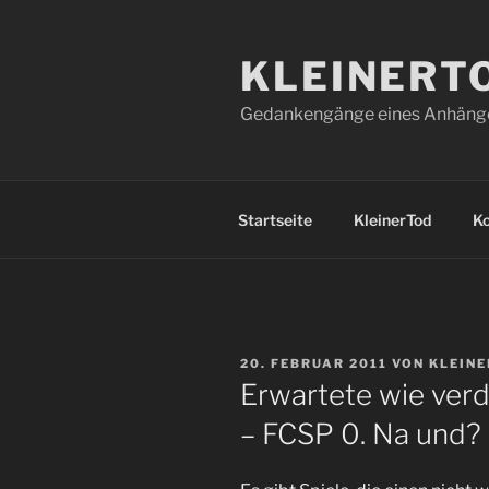
Zum
Inhalt
KLEINERT
springen
Gedankengänge eines Anhänger
Startseite
KleinerTod
K
VERÖFFENTLICHT
20. FEBRUAR 2011
VON
KLEIN
AM
Erwartete wie verd
– FCSP 0. Na und?