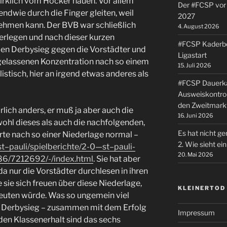
 wirklich vom Hocker hauen. Vor allem
Der #FCSP vor 
ndwie durch die Finger gleiten, weil
2027
 nehmen kann. Der BVB war schließlich
4. August 2026
erlegen und nach dieser kurzen
#FCSP Kaderbe
en Derbysieg gegen die Vorstädter und
Ligastart
gelassenen Konzentration nach so einem
15. Juli 2026
stisch, hier an irgend etwas anderes als
#FCSP Dauerka
Ausweiskontrol
den Zweitmark
rlich anders, er muß ja aber auch die
16. Juni 2026
wohl dieses als auch die nachfolgenden,
Es hat nicht ge
te nach so einer Niederlage normal –
2. Wie sieht e
t–pauli/spielberichte/2-0—st–pauli-
20. Mai 2026
86/7212692/-/index.html
. Sie hat aber
a nur die Vorstädter durchlesen in ihren
sie sich freuen über diese Niederlage,
KLEINERTOD
deuten würde. Was so ungemein viel
der Derbysieg – zusammen mit dem Erfolg
Impressum
en Klassenerhalt sind das sechs