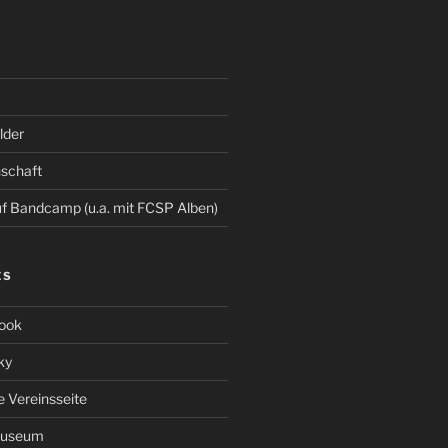
der
schaft
 Bandcamp (u.a. mit FCSP Alben)
ES
ook
ky
le Vereinsseite
Museum