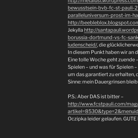
http://metalust.wordpress.co
bewusstsein-bvb-fc-st-pauli-
paralleluniversum-prost-im-h
http://beebleblox.blogspot.c
Jekylla
http://santapauli.wor
borussia-dortmund-vs-fc-sank
ludenscheid/
, die glücklicherw
In diesem Punkt haben wir an d
Eine tolle Woche geht zuende –
Spielen – und was für Spielen 
um das garantiert zu erhalten, 
Sinne: mein Dauergrinsen bleibt
P.S.: Aber DAS ist bitter –
http://www.fcstpauli.com/maga
artikel=8530&type=2&menui
Oczipka leider gelaufen. GU