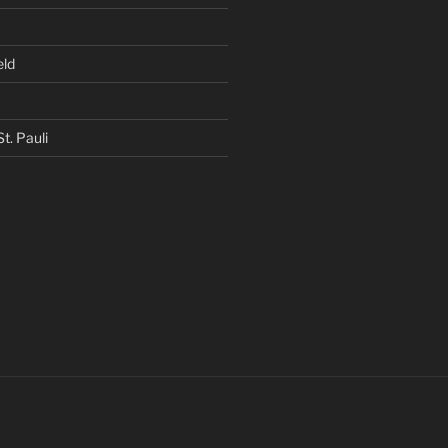
eld
t. Pauli