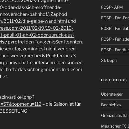
m/2011/02/20/das-fragmentierte-
FCSP- AFM
20-oder-das-sich-eroffnende-
annoverschen-bahnhof/
, Zaphod
FCSP - Fan-Fo
om/2011/02/die-gelbe-wand.html
und
dpress.com/2011/02/19/19-02-2010-
FCSP - Fanclub
t-pauli-01-ah-02-oder-zuruck-aus-
FCSP - Fanlad
eise pyrofrei den Tag genießen konnten.
iesem Tag zumindest nicht verloren.
FCSP - Fanrä
 und wer vorher bei 6 Punkten aus 3
St. Depri
– irgendwo hätte unterschreiben können,
der hätte das sicher gemacht. In diesem
. ^^
FCSP BLOGS
Übersteiger
zin/artikel.php?
d=57&topmenu=112
– die Saison ist für
Beebleblox
TE BESSERUNG!
Grenzenlos San
Magischer FC 