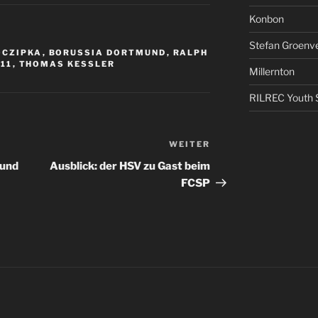
Konbon
Stefan Groenv
OCZIPKA
,
BORUSSIA DORTMUND
,
RALPH
11
,
THOMAS KESSLER
Millernton
RILREC Youth S
WEITER
Nächster
Beitrag
mund
Ausblick: der HSV zu Gast beim
FCSP