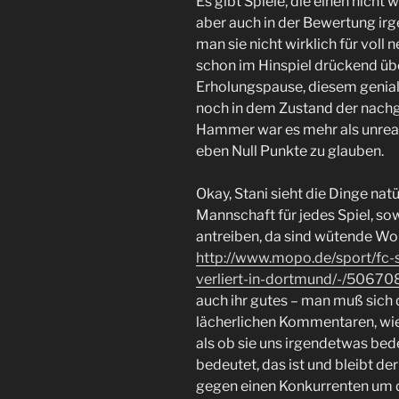
Es gibt Spiele, die einen nicht
aber auch in der Bewertung irge
man sie nicht wirklich für voll
schon im Hinspiel drückend üb
Erholungspause, diesem genial
noch in dem Zustand der nach
Hammer war es mehr als unreali
eben Null Punkte zu glauben.
Okay, Stani sieht die Dinge natü
Mannschaft für jedes Spiel, so
antreiben, da sind wütende Wor
http://www.mopo.de/sport/fc-s
verliert-in-dortmund/-/50670
auch ihr gutes – man muß sich d
lächerlichen Kommentaren, wie 
als ob sie uns irgendetwas be
bedeutet, das ist und bleibt 
gegen einen Konkurrenten um d