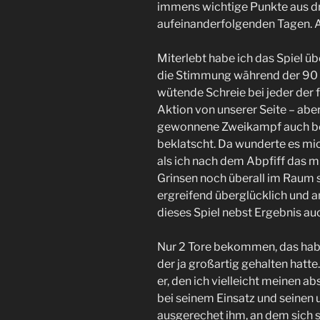
immens wichtige Punkte aus dr
aufeinanderfolgenden Tagen. Al
Miterlebt habe ich das Spiel ü
die Stimmung während der 90 Mi
wütende Schreie bei jeder der
Aktion von unserer Seite – ab
gewonnene Zweikampf auch be
beklatscht. Da wunderte es mic
als ich nach dem Abpfiff das 
Grinsen noch überall im Raum s
ergreifend überglücklich und a
dieses Spiel nebst Ergebnis au
Nur 2 Tore bekommen, das habe
der ja großartig gehalten hatt
er, den ich vielleicht meinen 
bei seinem Einsatz und seinen
ausgerechet ihm, an dem sich 