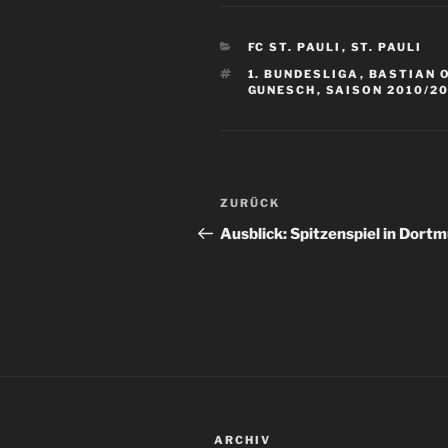
KATEGORIEN
FC ST. PAULI
,
ST. PAULI
SCHLAGWÖRTER
1. BUNDESLIGA
,
BASTIAN 
GUNESCH
,
SAISON 2010/20
Beitragsnavigation
Vorheriger
ZURÜCK
Beitrag
Ausblick: Spitzenspiel in Dort
ARCHIV