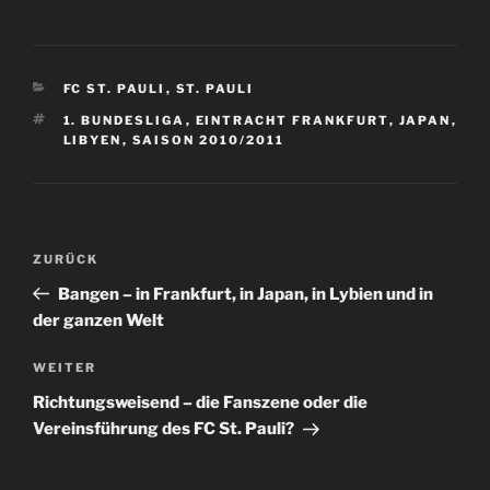
KATEGORIEN
FC ST. PAULI
,
ST. PAULI
SCHLAGWÖRTER
1. BUNDESLIGA
,
EINTRACHT FRANKFURT
,
JAPAN
,
LIBYEN
,
SAISON 2010/2011
Beitragsnavigation
Vorheriger
ZURÜCK
Beitrag
Bangen – in Frankfurt, in Japan, in Lybien und in
der ganzen Welt
Nächster
WEITER
Beitrag
Richtungsweisend – die Fanszene oder die
Vereinsführung des FC St. Pauli?