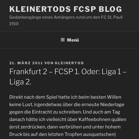
Zum
KLEINERTODS FCSP BLOG
Inhalt
Gedankengänge eines Anhängers rund um den FC St. Pauli
springen
1910
Menü
VERÖFFENTLICHT
21. MÄRZ 2011
VON
KLEINERTOD
AM
Frankfurt 2 – FCSP 1. Oder: Liga 1 –
Liga 2.
Direkt nach dem Spiel hatte ich beim besten Willen
keine Lust, irgendetwas über die erneute Niederlage
gegen die Eintracht zu schreiben. Und auch am Tag
danach hätte ich vielleicht über Kaffeebohnen quälen
(erst zerdrücken, dann verbrühen und unter hohem
Druck bis auf den letzten Tropfen ausquetschen)