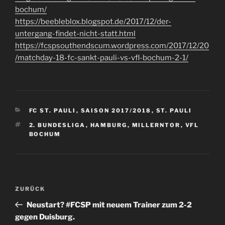
bochum/
https://beebleblox.blogspot.de/2017/12/der-
untergang-findet-nicht-statt.html
https://fcspsouthendscum.wordpress.com/2017/12/20
/matchday-18-fc-sankt-pauli-vs-vfl-bochum-2-1/
KATEGORIEN
FC ST. PAULI
,
SAISON 2017/2018
,
ST. PAULI
SCHLAGWÖRTER
2. BUNDESLIGA
,
HAMBURG
,
MILLERNTOR
,
VFL
BOCHUM
Beitragsnavigation
Vorheriger
ZURÜCK
Beitrag
Neustart? #FCSP mit neuem Trainer zum 2-2
gegen Duisburg.