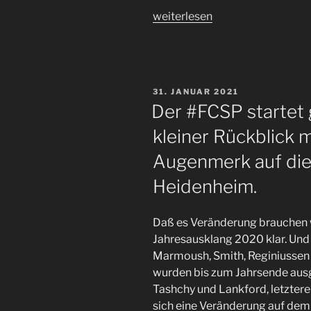
„Der
weiterlesen
#FCSP
startet
etwas
holprig
VERÖFFENTLICHT
31. JANUAR 2021
ins
AM
Der #FCSP startet g
neue
kleiner Rückblick
Jahr
2025,
Augenmerk auf die l
bleibt
Heidenheim.
aber
auf
Kurs.“
Daß es Veränderung brauchen 
Jahresausklang 2020 klar. Und 
Marmoush, Smith, Reginiussen un
wurden bis zum Jahrsende aus
Tashchy und Lankford, letzterer
sich eine Veränderung auf dem 