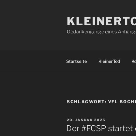
Zum
Inhalt
KLEINERT
springen
Gedankengänge eines Anhänger
Startseite
KleinerTod
K
SCHLAGWORT:
VFL BOC
VERÖFFENTLICHT
20. JANUAR 2025
AM
Der #FCSP startet 