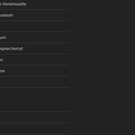
le Vereinsseite
Museum
rum
sprecherrat
en
ume