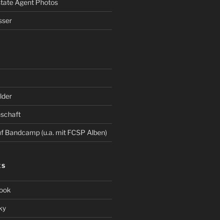
Estate Agent Photos
sser
der
schaft
 Bandcamp (u.a. mit FCSP Alben)
ES
ook
ky