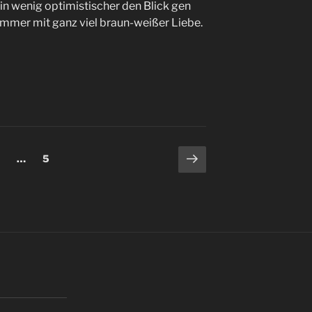
in wenig optimistischer den Blick gen
immer mit ganz viel braun-weißer Liebe.
ng
Nächste
eite
Seite
…
5
Seite