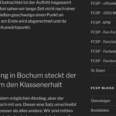
 betrachtet ist der Auftritt insgesamt
FCSP - offiziel
ei sahen wir lange Zeit nicht nach einer
FCSP - 1910 
chießen geschweige einen Punkt an
r am Ende wird abgerechnet und da
FCSP- AFM
e Auswärtspunkt.
FCSP - Fan-Fo
FCSP - Fanclub
FCSP - Fanlad
FCSP - Fanrä
St. Depri
ung in Bochum steckt der
 den Klassenerhalt
FCSP BLOGS
t dem möglichen Abstieg, aber der
Übersteiger
ich mit uns. Dieser eine Satz umschreibt
Beebleblox
besser als alles andere. Wir sind mitten