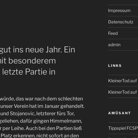
Impressum
Datenschutz
Feed
admin
ut ins neue Jahr. Ein
 mit besonderem
LINKS
etzte Partie in
KleinerTod au
KleinerTod auf
würde, das war nach dem schlechten
unser Verein hat im Januar gehandelt.
d Stojanovic, letzterer fürs Tor,
AMÜSANT
geliehen, dafür gingen Himmelmann,
Tippspiel FCSP
 per Leihe. Auch bei den Partien ließ
Platz erkennen, nicht sofort an den