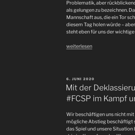
Problematik, aber rückblickend
Partie
als gelungen zu bezeichnen. Dab
in
Mannschaft aus, die ein Tor s
Heidenheim.“
diesem Tag holen würde – abe
steht eben für uns der wichtig
„Im
weiterlesen
Schlußspurt
zum
Auswärtspunkt
beim
VERÖFFENTLICHT
6. JUNI 2020
Ligaauftakt
AM
Mit der Deklassier
–
#FCSP im Kampf um
#FCSP
in
Bochum“
Wir beschäftigen uns nicht mi
mögliche Abstieg beschäftigt s
das Spiel und unsere Situation 