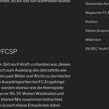
rhalt, ob wir das nun wahrhaben wollen
Grenzenlos San
Magischer FC 
Konbon
Stefan Groenv
Millernton
RILREC Youth S
#FCSP
r Zeit noch Kraft vorhanden war, diesen
 noch zum Ausklang des Jahrzehnts wie
in paar Bilder und Worte zu den letzten
n Auswärtspartien bei FC Erzgebirge
 werden ebenso wie die Heimspiele
nover 96, SV Wehen Wiesbaden und
m kleinen Mix zusammen betrachtet.
 ja auch etwas Erbauliches dabei,