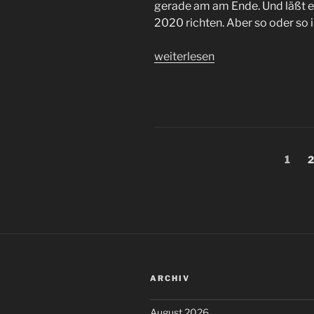
gerade am am Ende. Und läßt e
2020 richten. Aber so oder so 
„Jahresendmedley
weiterlesen
#FCSP“
Seitennummerieru
Seite
S
1
2
der
Beiträge
ARCHIV
August 2026