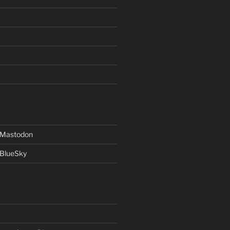
f Mastodon
 BlueSky