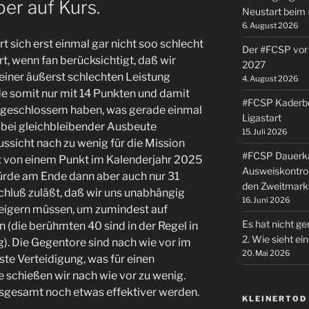
ber auf Kurs.
Neustart beim
6. August 2026
rt sich erst einmal gar nicht soo schlecht
Der #FCSP vor 
rt, wenn fan berücksichtigt, daß wir
2027
einer äußerst schlechten Leistung
4. August 2026
de somit nur mit 14 Punkten und damit
#FCSP Kaderbe
abgeschlossem haben, was gerade einmal
Ligastart
bei gleichbleibender Ausbeute
15. Juli 2026
ssicht nach zu wenig für die Mission
#FCSP Dauerka
tt von einem Punkt im Kalenderjahr 2025
Ausweiskontrol
würde am Ende dann aber auch nur 31
den Zweitmark
chluß zuläßt, daß wir uns unabhängig
16. Juni 2026
teigern müssen, um zumindest auf
Es hat nicht ge
(die berühmten 40 sind in der Regel in
2. Wie sieht e
). Die Gegentore sind nach wie vor im
20. Mai 2026
ste Verteidigung, was für einen
ore schießen wir nach wie vor zu wenig.
insgesamt noch etwas effektiver werden.
KLEINERTOD