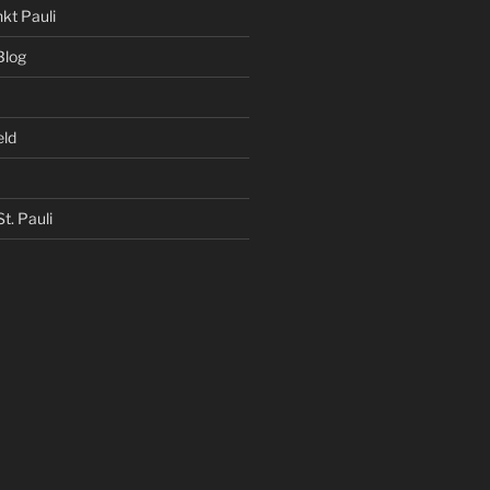
kt Pauli
Blog
eld
t. Pauli