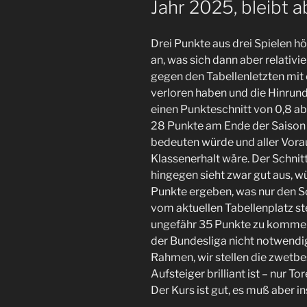
Jahr 2025, bleibt a
Drei Punkte aus drei Spielen hö
an, was sich dann aber relativie
gegen den Tabellenletzten mit 
verloren haben und die Hinrun
einen Punkteschnitt von 0,8 
28 Punkte am Ende der Saison 
bedeuten würde und aller Vorau
Klassenerhalt wäre. Der Schni
hingegen sieht zwar gut aus, 
Punkte ergeben, was nur den S
vom aktuellen Tabellenplatz s
ungefähr 35 Punkte zu kommen 
der Bundesliga nicht notwendig
Rahmen, wir stellen die zwetbe
Aufsteiger brilliant ist – nur T
Der Kurs ist gut, es muß aber 