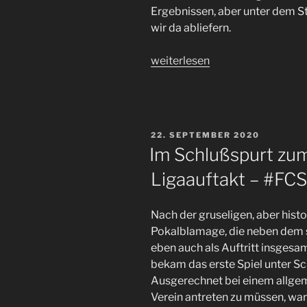
Ergebnissen, aber unter dem Str
wir da abliefern.
„Der
weiterlesen
#FCSP
startet
gut
ins
VERÖFFENTLICHT
22. SEPTEMBER 2020
neue
AM
Im Schlußspurt zu
Jahr.
Ligaauftakt – #FC
Ein
kleiner
Rückblick
Nach der gruseligen, aber hist
mit
Pokalblamage, die neben dem
besonderem
eben auch als Auftritt insgesa
Augenmerk
bekam das erste Spiel unter Sch
auf
Ausgerechnet bei einem allge
die
Verein antreten zu müssen, war 
letzte