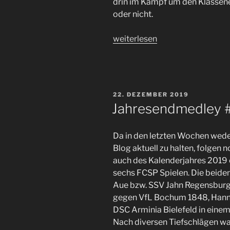
drin im Kampf um den Klassene
oder nicht.
„Mit
weiterlesen
der
Deklassierung
in
Bochum
VERÖFFENTLICHT
22. DEZEMBER 2019
steckt
AM
Jahresendmedley 
der
#FCSP
Da in den letzten Wochen wede
im
Blog aktuell zu halten, folgen
Kampf
auch des Kalenderjahres 2019 e
um
sechs FCSP Spielen. Die beide
den
Aue bzw. SSV Jahn Regensburg
Klassenerhalt“
gegen VfL Bochum 1848, Han
DSC Arminia Bielefeld in eine
Nach diversen Tiefschlägen war