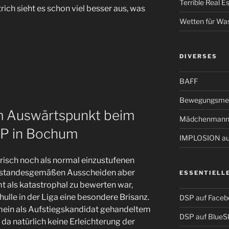
Terrible Real 
ich sieht es schon viel besser aus, was
Wetten für Wa
DIVERSES
BAFF
Bewegungsmel
m Auswärtspunkt beim
Mädchenmann
SP in Bochum
IMPLOSION auf
orisch noch als normal einzustufenen
 standesgemäßen Ausscheiden aber
ESSENTIELL
mt als katastrophal zu bewerten war,
ulle in der Liga eine besondere Brisanz.
DSP auf Faceb
mein als Aufstiegskandidat gehandeltem
DSP auf BlueS
da natürlich keine Erleichterung der