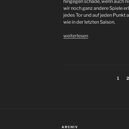
hingegen schade, wenn auch ni
wir noch ganz andere Spiele erle
jedes Tor und auf jeden Punkt 
wie in der letzten Saison.
„Durchwachsener
weiterlesen
#FCSP
Start
–
Weiterkommen
im
Seitennummerieru
DFB-
Seite
S
1
2
Pokal
der
in
Beiträge
Halle,
Saisoneröffnung
gegen
Atalanta
und
ARCHIV