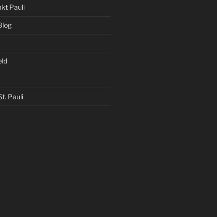
kt Pauli
Blog
eld
t. Pauli