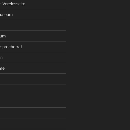
le Vereinsseite
Museum
rum
sprecherrat
en
ume