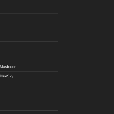
f Mastodon
 BlueSky