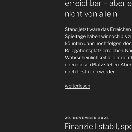
erreichbar – aber 
nicht von allein
Stand jetzt wäre das Erreichen 
Spieltage haben wir noch bis z
könnten dann noch folgen, doc
Relegationsplatz erreichen. Nac
Wahrscheinlichkeit leider deutl
eben diesen Platz stehen. Aber
noch bestritten werden.
„Die
weiterlesen
Relegation
ist
für
den
VERÖFFENTLICHT
29. NOVEMBER 2025
#fcsp
AM
Finanziell stabil, sp
noch