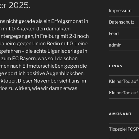
r 2025.
Impressum
s nicht gerade als ein Erfolgsmonat in
Datenschutz
im mit 0-4 gegen den damaligen
Feed
ntergegangen, in Freiburg mit 2-1 noch
 daheim gegen Union Berlin mit 0-1 eine
admin
efahren – die achte Liganiederlage in
zum FC Bayern, was soll da schon
men nach Elfmeterschießen gegen die
LINKS
e sportlich positive Augenblickchen,
ktober. Dieser November sieht uns im
KleinerTod au
atlos zu wirken, wie wir daran etwas
KleinerTod auf
AMÜSANT
Tippspiel FCSP