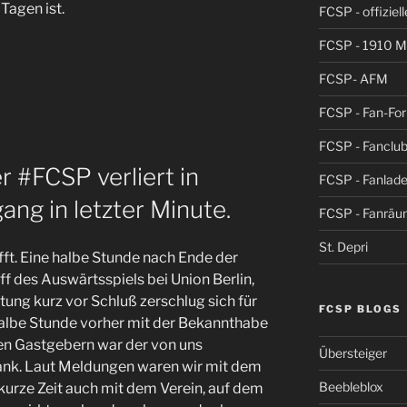
Tagen ist.
FCSP - offiziel
FCSP - 1910 
FCSP- AFM
FCSP - Fan-Fo
FCSP - Fanclub
r #FCSP verliert in
FCSP - Fanlad
ang in letzter Minute.
FCSP - Fanrä
St. Depri
fft. Eine halbe Stunde nach Ende der
f des Auswärtsspiels bei Union Berlin,
tung kurz vor Schluß zerschlug sich für
FCSP BLOGS
 halbe Stunde vorher mit der Bekannthabe
den Gastgebern war der von uns
Übersteiger
nk. Laut Meldungen waren wir mit dem
Beebleblox
 kurze Zeit auch mit dem Verein, auf dem