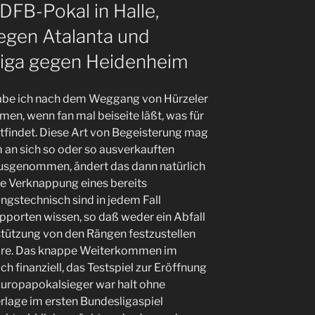
FB-Pokal in Halle,
egen Atalanta und
 Liga gegen Heidenheim
habe ich nach dem Weggang von Hürzeler
en, wenn fan mal beiseite läßt, was für
ttfindet. Diese Art von Begeisterung mag
m an sich so oder so ausverkauften
ausgenommen, ändert das dann natürlich
ere Verknappung eines bereits
gstechnisch sind in jedem Fall
pporten wissen, so daß weder ein Abfall
stützung von den Rängen festzustellen
wäre. Das knappe Weiterkommen im
ch finanziell, das Testspiel zur Eröffnung
Europapokalsieger war halt ohne
rlage im ersten Bundesligaspiel