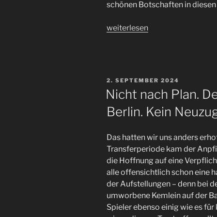
schönen Botschaften in diesen 
„Gewonnen
weiterlesen
und
verloren
–
zwei
VERÖFFENTLICHT
2. SEPTEMBER 2024
#FCSP
AM
Nicht nach Plan. De
Heimspiele
Berlin. Kein Neuzug
hintereinander
am
Millerntor
Das hatten wir uns anders erho
und
Transferperiode kam der Anpfif
bei
die Hoffnung auf eine Verpflich
den
alle offensichtlich schon eine
Dosen“
der Aufstellungen – denn bei 
umworbene Kemlein auf der Ba
Spieler ebenso einig wie es für