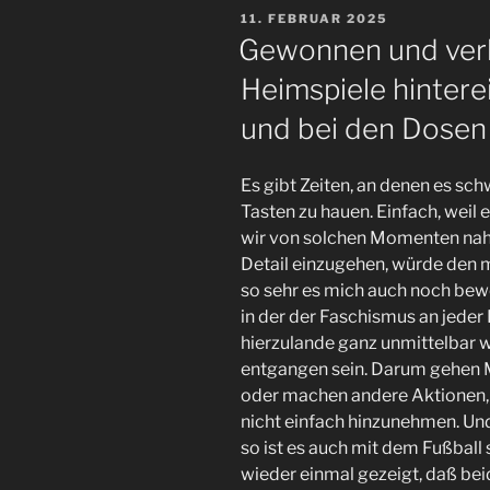
freien
VERÖFFENTLICHT
11. FEBRUAR 2025
Fall.
AM
Gewonnen und verl
Der
Heimspiele hintere
#FCSP
im
und bei den Dosen
November
2025.“
Es gibt Zeiten, an denen es schw
Tasten zu hauen. Einfach, weil 
wir von solchen Momenten nah
Detail einzugehen, würde den
so sehr es mich auch noch bewe
in der der Faschismus an jede
hierzulande ganz unmittelbar w
entgangen sein. Darum gehen M
oder machen andere Aktionen, v
nicht einfach hinzunehmen. Und
so ist es auch mit dem Fußball 
wieder einmal gezeigt, daß be