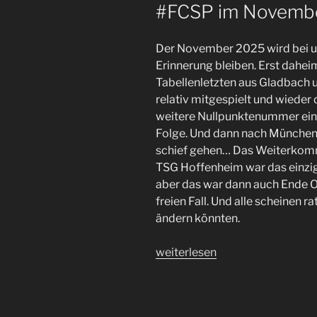
#FCSP im Novembe
erreichbar
–
aber
Der November 2025 wird bei un
ein
Erinnerung bleiben. Erst dahe
Klassenerhalt
Tabellenletzten aus Gladbach u
kommt
relativ mitgespielt und wieder
nicht
weitere Nullpunktenummer eing
von
Folge. Und dann nach München 
allein“
schief gehen… Das Weiterkom
TSG Hoffenheim war das einzig
aber das war dann auch Ende O
freien Fall. Und alle scheinen r
ändern könnten.
„Finanziell
weiterlesen
stabil,
sportlich
im