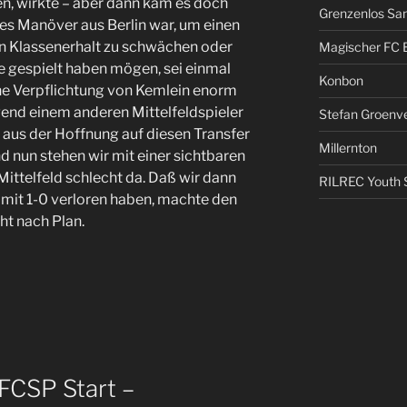
ten, wirkte – aber dann kam es doch
Grenzenlos San
hes Manöver aus Berlin war, um einen
 Klassenerhalt zu schwächen oder
Magischer FC 
 gespielt haben mögen, sei einmal
Konbon
eine Verpflichtung von Kemlein enorm
gend einem anderen Mittelfeldspieler
Stefan Groenv
 aus der Hoffnung auf diesen Transfer
Millernton
d nun stehen wir mit einer sichtbaren
Mittelfeld schlecht da. Daß wir dann
RILREC Youth S
mit 1-0 verloren haben, machte den
cht nach Plan.
CSP Start –