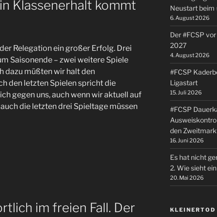
ein Klassenerhalt kommt
Neustart beim
6. August 2026
Der #FCSP vor 
2027
der Relegation ein großer Erfolg. Drei
4. August 2026
um Saisonende – zwei weitere Spiele
h dazu müßten wir halt den
#FCSP Kaderbe
Ligastart
h den letzten Spielen spricht die
15. Juli 2026
ich gegen uns, auch wenn wir aktuell auf
 auch die letzten drei Spieltage müssen
#FCSP Dauerka
Ausweiskontrol
den Zweitmark
16. Juni 2026
Es hat nicht ge
2. Wie sieht e
20. Mai 2026
ortlich im freien Fall. Der
KLEINERTOD