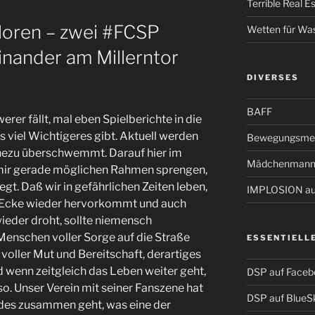
Terrible Real 
oren – zwei #FCSP
Wetten für Wa
inander am Millerntor
DIVERSES
BAFF
erer fällt, mal eben Spielberichte in die
es viel Wichtigeres gibt. Aktuell werden
Bewegungsmel
ezu überschwemmt. Darauf hier im
Mädchenmann
 mir gerade möglichen Rahmen sprengen,
gt. Daß wir in gefährlichen Zeiten leben,
IMPLOSION auf
r Ecke wieder hervorkommt und auch
ieder droht, sollte niemensch
enschen voller Sorge auf die Straße
ESSENTIELL
oller Mut und Bereitschaft, derartiges
 wenn zeitgleich das Leben weiter geht,
DSP auf Faceb
so. Unser Verein mit seiner Fanszene hat
DSP auf BlueS
ides zusammen geht, was eine der