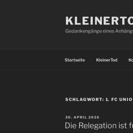
Zum
Inhalt
KLEINERT
springen
Gedankengänge eines Anhänger
Startseite
KleinerTod
K
SCHLAGWORT:
1. FC UNI
VERÖFFENTLICHT
30. APRIL 2026
AM
Die Relegation ist 