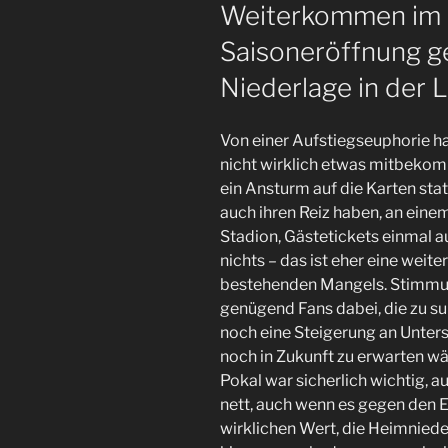
Weiterkommen im D
Berlin.
Kein
Saisoneröffnung g
Neuzugang
Niederlage in der
in
letzter
Minute.“
Von einer Aufstiegseuphorie 
nicht wirklich etwas mitbekomm
ein Ansturm auf die Karten sta
auch ihren Reiz haben, an eine
Stadion, Gästetickets einmal 
nichts – das ist eher eine weit
bestehenden Mangels. Stimmun
genügend Fans dabei, die zu su
noch eine Steigerung an Unter
noch in Zukunft zu erwarten 
Pokal war sicherlich wichtig, au
nett, auch wenn es gegen den 
wirklichen Wert, die Heimniede