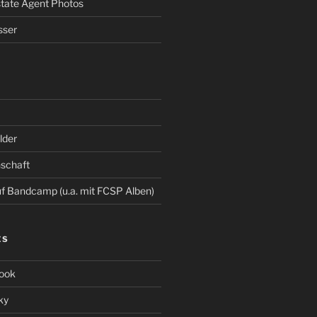
Estate Agent Photos
sser
der
schaft
 Bandcamp (u.a. mit FCSP Alben)
ES
ook
ky