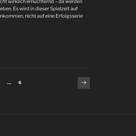
cht wirklich ernüchternd – da werden
ben. Es wird in dieser Spielzeit auf
ankommen, nicht auf eine Erfolgsserie
ng
Nächste
eite
Seite
…
6
Seite