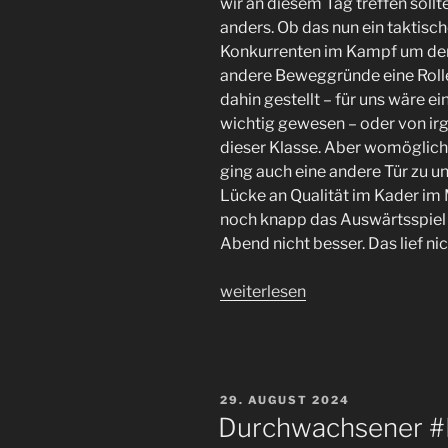
wir an diesem Tag treffen soll
anders. Ob das nun ein taktisc
Konkurrenten im Kampf um den
andere Beweggründe eine Rolle
dahin gestellt – für uns wäre 
wichtig gewesen – oder von ir
dieser Klasse. Aber womöglich
ging auch eine andere Tür zu un
Lücke an Qualität im Kader im 
noch knapp das Auswärtsspiel 
Abend nicht besser. Das lief ni
„Nicht
weiterlesen
nach
Plan.
Der
#FCSP
VERÖFFENTLICHT
29. AUGUST 2024
verliert
AM
Durchwachsener #F
in