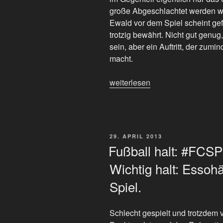
große Abgeschlachtet werden wu
Ewald vor dem Spiel scheint gef
trotzig bewährt. Nicht gut genu
sein, aber ein Auftritt, der zum
macht.
„#FCSP
weiterlesen
und
das
Aus
im
VERÖFFENTLICHT
29. APRIL 2013
Pokal
AM
Fußball halt: #FCSP
daheim
Wichtig halt: Esso
gegen
Hertha
Spiel.
als
Neuanfang“
Schlecht gespielt und trotzdem 