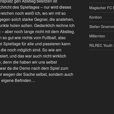
nsplatz gen Abstieg besitzen ist
achricht des Spieltages – nur wird dieses
Magischer FC 
reichen noch weiß ich, wo wir mit so
Konbon
gegen solch starke Gegner, die anstehen,
unkte holen sollen. Gedanklich rechne ich
Stefan Groenve
n – aber noch lange nicht mit dem Abstieg.
Millernton
h so gut wie nichts vom Fußball, also
ei Spieltage für alle und passieren kann
RILREC Youth S
 die noch möglich sind. So wie am
iert, und das war auch nicht wirklich
e, denn die haben wir uns selbst
 war da die Demo nach dem Spiel zum
nur wegen der Sache selbst, sondern auch
as eigene Befinden…