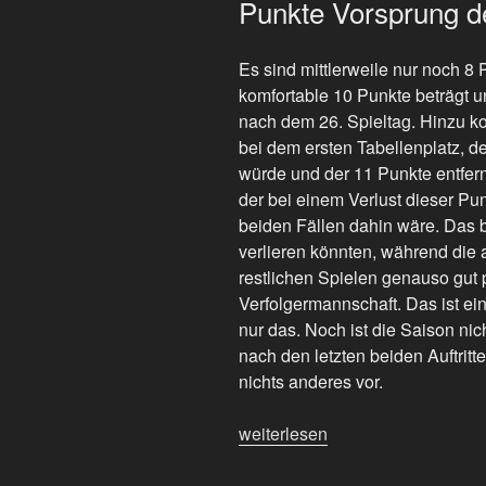
Punkte Vorsprung 
Es sind mittlerweile nur noch 8
komfortable 10 Punkte beträgt u
nach dem 26. Spieltag. Hinzu k
bei dem ersten Tabellenplatz, de
würde und der 11 Punkte entfern
der bei einem Verlust dieser Pun
beiden Fällen dahin wäre. Das b
verlieren könnten, während die 
restlichen Spielen genauso gut 
Verfolgermannschaft. Das ist ei
nur das. Noch ist die Saison nic
nach den letzten beiden Auftritt
nichts anderes vor.
„Das
weiterlesen
Saisonfinale
nähert