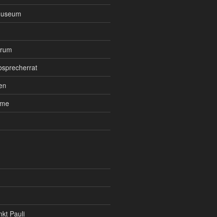
Museum
orum
bsprecherrat
en
ume
kt Pauli