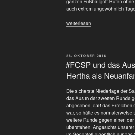
ganzen Fußballgott-Rufen ohne 
auch extrem ungewöhnlich Tage, 
„Fußballgötter?
weiterlesen
Spitzenreiter
im
Hamburger
Wetter!
VERÖFFENTLICHT
28. OKTOBER 2016
Der
AM
#FCSP und das Aus
#FCSP
Hertha als Neuanfa
Heimsieg
gegen
Nürnberg.“
Die sicherste Niederlage der S
das Aus in der zweiten Runde 
abgesehen, daß das Erreichen d
war, so hätte es normalerweise 
weitere Runde gegen einen der 
überstehen. Angesichts unserer
im Gegenteil eigentlich nur das