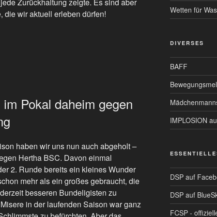
jede Zurückhaltung zeigte. Es sind aber
Wetten für Was
die wir aktuell erleben dürfen!
DIVERSES
BAFF
Bewegungsmel
 im Pokal daheim gegen
Mädchenmanns
ng
IMPLOSION auf
aison haben wir uns nun auch abgeholt –
ESSENTIELLE
gegen Hertha BSC. Davon einmal
er 2. Runde bereits ein kleines Wunder
DSP auf Faceb
schon mehr als ein großes gebraucht, die
derzeit besseren Bundeligisten zu
DSP auf BlueS
 Misere in der laufenden Saison war ganz
FCSP - offiziell
 Schlimmste zu befürchten. Aber das