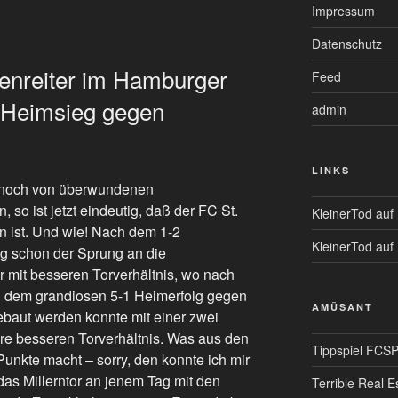
Impressum
Datenschutz
zenreiter im Hamburger
Feed
 Heimsieg gegen
admin
LINKS
ag noch von überwundenen
 so ist jetzt eindeutig, daß der FC St.
KleinerTod auf
 ist. Und wie! Nach dem 1-2
KleinerTod auf
g schon der Sprung an die
er mit besseren Torverhältnis, wo nach
 dem grandiosen 5-1 Heimerfolg gegen
AMÜSANT
baut werden konnte mit einer zwei
e besseren Torverhältnis. Was aus den
Tippspiel FCS
Punkte macht – sorry, den konnte ich mir
das Millerntor an jenem Tag mit den
Terrible Real E