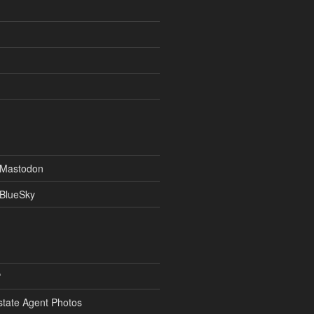
 Mastodon
 BlueSky
P
state Agent Photos