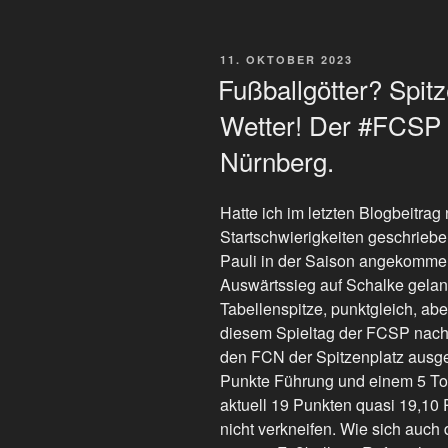
sich
mit
VERÖFFENTLICHT
11. OKTOBER 2023
einem
AM
Fußballgötter? Spit
10
Wetter! Der #FCSP
Punkte
Vorsprung
Nürnberg.
des
#FCSP.“
Hatte ich im letzten Blogbeitr
Startschwierigkeiten geschrieben,
Pauli in der Saison angekommen
Auswärtssieg auf Schalke gelan
Tabellenspitze, punktgleich, ab
diesem Spieltag der FCSP nach
den FCN der Spitzenplatz ausge
Punkte Führung und einem 5 Tor
aktuell 19 Punkten quasi 19,10 
nicht verkneifen. Wie sich auch 