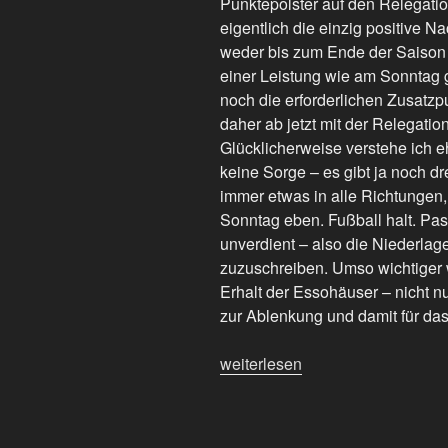
Punktepolster auf den Relegatio
eigentlich die einzig positive N
weder bis zum Ende der Saison 
einer Leistung wie am Sonntag 
noch die erforderlichen Zusatzp
daher ab jetzt mit der Relegatio
Glücklicherweise verstehe ich e
keine Sorge – es gibt ja noch dr
immer etwas in alle Richtungen,
Sonntag eben. Fußball halt. Pass
unverdient – also die Niederlag
zuzuschreiben. Umso wichtiger
Erhalt der Essohäuser – nicht 
zur Ablenkung und damit für d
„Fußball
weiterlesen
halt:
#FCSP
punktlos