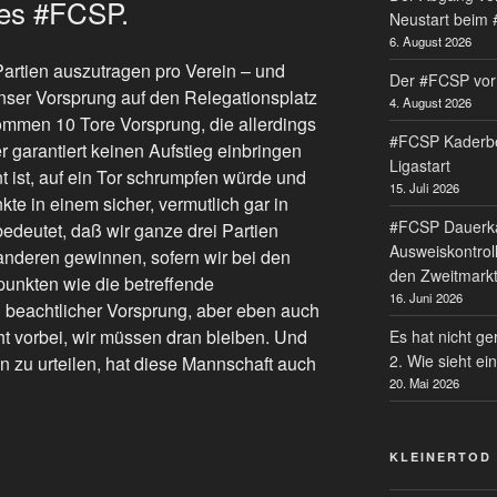
des #FCSP.
Neustart beim
6. August 2026
 Partien auszutragen pro Verein – und
Der #FCSP vor 
nser Vorsprung auf den Relegationsplatz
4. August 2026
ommen 10 Tore Vorsprung, die allerdings
#FCSP Kaderbe
r garantiert keinen Aufstieg einbringen
Ligastart
t ist, auf ein Tor schrumpfen würde und
15. Juli 2026
kte in einem sicher, vermutlich gar in
#FCSP Dauerka
edeutet, daß wir ganze drei Partien
Ausweiskontrol
anderen gewinnen, sofern wir bei den
den Zweitmark
punkten wie die betreffende
16. Juni 2026
n beachtlicher Vorsprung, aber eben auch
ht vorbei, wir müssen dran bleiben. Und
Es hat nicht ge
2. Wie sieht e
en zu urteilen, hat diese Mannschaft auch
20. Mai 2026
KLEINERTOD