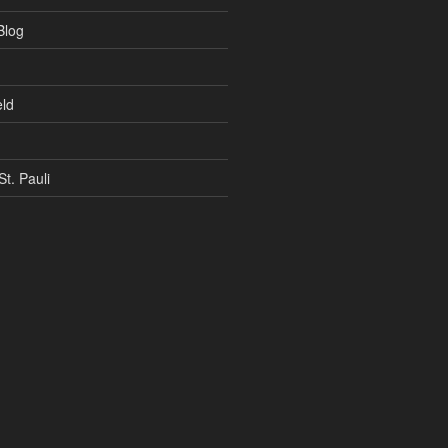
Blog
ld
t. Pauli