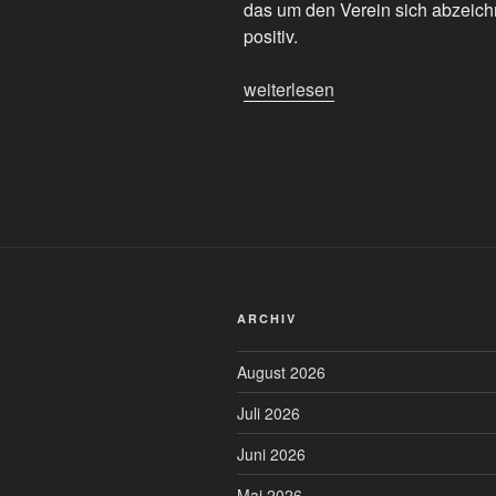
das um den Verein sich abzeich
positiv.
„Wir
weiterlesen
müssen
reden.
#FCSP
punktlos
in
Berlin
und
daheim
ARCHIV
mit
Schaden
August 2026
–
sowie
Juli 2026
Sicherheit
Juni 2026
ist
kein
Mai 2026