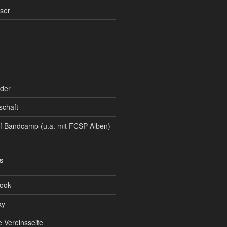
ser
der
chaft
 Bandcamp (u.a. mit FCSP Alben)
S
ook
ky
e Vereinsseite