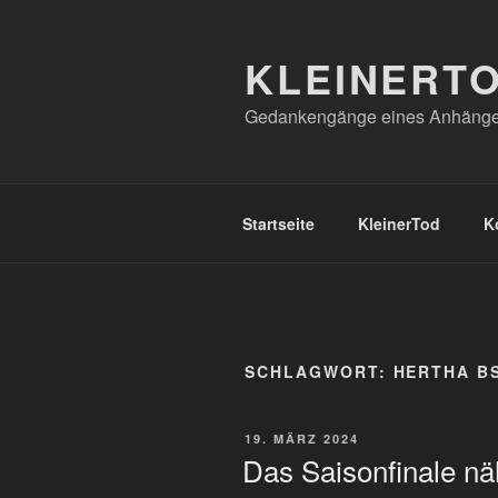
Zum
Inhalt
KLEINERT
springen
Gedankengänge eines Anhänger
Startseite
KleinerTod
K
SCHLAGWORT:
HERTHA B
VERÖFFENTLICHT
19. MÄRZ 2024
AM
Das Saisonfinale nä