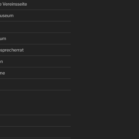
le Vereinsseite
Museum
rum
sprecherrat
en
ume