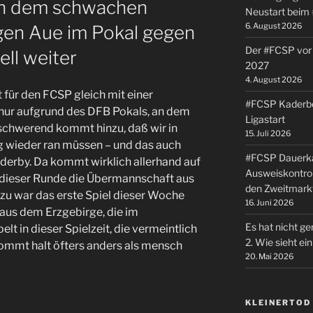
h dem schwachen
Neustart beim
6. August 2026
en Aue im Pokal gegen
Der #FCSP vor 
ll weiter
2027
4. August 2026
für den FCSP gleich mit einer
#FCSP Kaderbe
nur aufgrund des DFB Pokals, an dem
Ligastart
schwerend kommt hinzu, daß wir in
15. Juli 2026
 wieder ran müssen – und das auch
#FCSP Dauerka
derby. Da kommt wirklich allerhand auf
Ausweiskontrol
 dieser Runde die Übermannschaft aus
den Zweitmark
zu war das erste Spiel dieser Woche
16. Juni 2026
aus dem Erzgebirge, die im
Es hat nicht ge
lt in dieser Spielzeit, die vermeintlich
2. Wie sieht e
ommt halt öfters anders als mensch
20. Mai 2026
KLEINERTOD