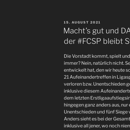
weiter“
vor
der
leeren
VERÖFFENTLICHT
15. AUGUST 2021
Nord
AM
Macht’s gut und DA
gegen
der #FCSP bleibt S
Ingolstadt“
Die Vorstadt kommt, spielt und 
immer? Nein, natürlich nicht. S
entwickelt hat, den wir heute so
21 Aufeinandertreffen in Ligas
verloren bzw. Unentschieden ge
inklusive diesem Aufeinandertr
dem letzten Erstligaaufstiegsi
hingegen ganz anders aus, nur 
Unentschieden und fünf Siege v
Anders sieht es bei der Gesamt
inklusive all jener, wo noch n