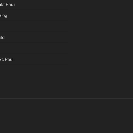
kt Pauli
Blog
eld
t. Pauli