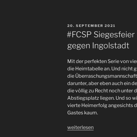
zwei
Gefühlswelten
–
VERÖFFENTLICHT
20. SEPTEMBER 2021
der
AM
#FCSP Siegesfeier 
#FCSP
gegen Ingolstadt
kommt
nach
dem
Mit der perfekten Serie von vie
schwachen
die Heimtabelle an. Und nicht 
Unentschieden
die Überraschungsmannschaft 
gegen
darunter, aber eben auch ein de
Aue
die völlig zu Recht noch unter d
im
Abstiegsplatz liegen. Und so wi
Pokal
vierte Heimerfolg angesichts
gegen
Gastes kaum.
den
BVB
„#FCSP
weiterlesen
sensationell
Siegesfeier