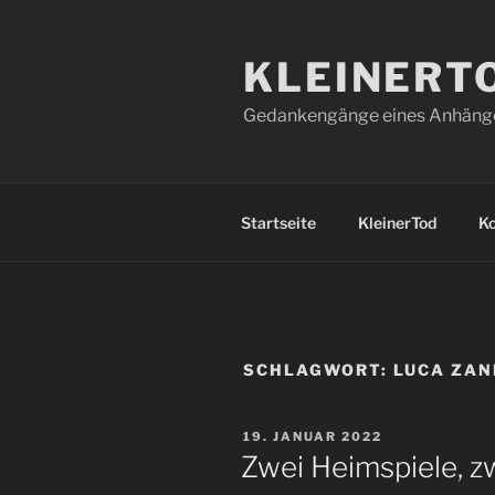
Zum
Inhalt
KLEINERT
springen
Gedankengänge eines Anhänger
Startseite
KleinerTod
K
SCHLAGWORT:
LUCA ZAN
VERÖFFENTLICHT
19. JANUAR 2022
AM
Zwei Heimspiele, z