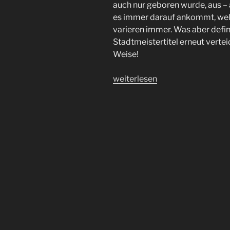
auch nur geboren wurde, aus –
es immer darauf ankommt, wel
varieren immer. Was aber definit
Stadtmeistertitel erneut vertei
Weise!
„Macht’s
weiterlesen
gut
und
DAZKE
für
die
Punkte
–
der
#FCSP
bleibt
Stadtmeister“