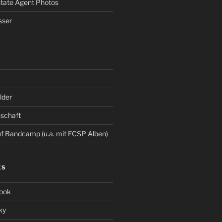
Estate Agent Photos
sser
der
schaft
 Bandcamp (u.a. mit FCSP Alben)
ES
ook
ky