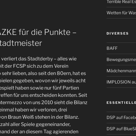
Terrible Real 
Wetten für Wa
ZKE für die Punkte –
DIVERSES
tadtmeister
BAFF
verliert das Stadtderby – alles wie
Bewegungsmel
eit der FCSP sich zu dem Verein
Mädchenmann
 sehr lieben, also seit den 80ern, hat es
pielen gegeben, wovon wir jeweils acht
IMPLOSION auf
spielt haben sowie nur fünf Partien
effen für uns entscheiden konnten. Seit
ntermezzo von uns 2010 sieht die Bilanz
ESSENTIELL
einmal haben wir verloren, drei
on Braun Weiß stehen in der Bilanz.
DSP auf Faceb
zahl aller Spiele gegeneinander,
DSP auf BlueS
iemand der an diesem Tag agierenden