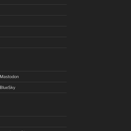
f Mastodon
 BlueSky