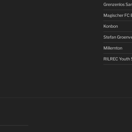
Grenzenlos San
Magischer FC 
Konbon
Stefan Groenv
Millernton
RILREC Youth S