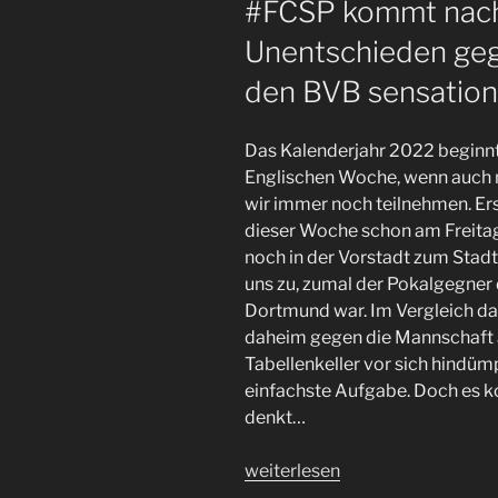
#FCSP kommt nac
Unentschieden geg
den BVB sensatione
Das Kalenderjahr 2022 beginnt 
Englischen Woche, wenn auch 
wir immer noch teilnehmen. Er
dieser Woche schon am Freitag
noch in der Vorstadt zum Stadt
uns zu, zumal der Pokalgegner
Dortmund war. Im Vergleich da
daheim gegen die Mannschaft 
Tabellenkeller vor sich hindümpe
einfachste Aufgabe. Doch es k
denkt…
„Zwei
weiterlesen
Heimspiele,