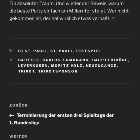
Ein absoluter Traum. Und wieder der Beweis, warum
die beste Party einfach am Millerntor steigt. Wer nicht
gekommen ist, der hat wirklich etwas verpaßt. ^^
KATEGORIEN
FC ST. PAULI
,
ST. PAULI
,
TESTSPIEL
SCHLAGWÖRTER
BARTELS
,
CARLOS ZAMBRANO
,
HAUPTTRIBÜNE
,
LEVERKUSEN
,
MORITZ VOLZ
,
NEUZUGÄNGE
,
TRIKOT
,
TRIKOTSPONSOR
Beitragsnavigation
Vorheriger
ZURÜCK
Beitrag
Terminierung der ersten drei Spieltage der
1. Bundesliga
Nächster
WEITER