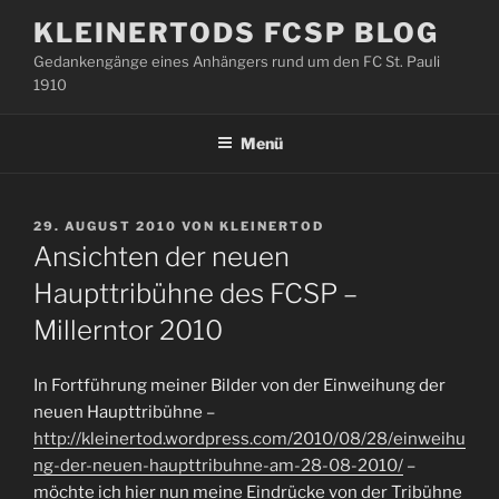
Zum
KLEINERTODS FCSP BLOG
Inhalt
Gedankengänge eines Anhängers rund um den FC St. Pauli
springen
1910
Menü
VERÖFFENTLICHT
29. AUGUST 2010
VON
KLEINERTOD
AM
Ansichten der neuen
Haupttribühne des FCSP –
Millerntor 2010
In Fortführung meiner Bilder von der Einweihung der
neuen Haupttribühne –
http://kleinertod.wordpress.com/2010/08/28/einweihu
ng-der-neuen-haupttribuhne-am-28-08-2010/
–
möchte ich hier nun meine Eindrücke von der Tribühne