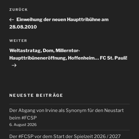
Beitragsnavigation
Vorheriger
ZURÜCK
Beitrag
Einweihung der neuen Haupttribühne am
28.08.2010
Nächster
WEITER
Beitrag
Weltastratag, Dom, Millerntor-
Haupttribüneneröffnung, Hoffenheim… FC St. Pauli!
NEUESTE BEITRÄGE
Der Abgang von Irvine als Synonym für den Neustart
beim #FCSP
6. August 2026
Der #FCSP vor dem Start der Spielzeit 2026 / 2027