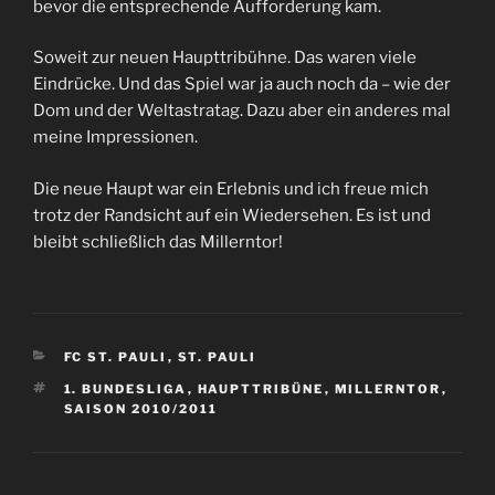
bevor die entsprechende Aufforderung kam.
Soweit zur neuen Haupttribühne. Das waren viele
Eindrücke. Und das Spiel war ja auch noch da – wie der
Dom und der Weltastratag. Dazu aber ein anderes mal
meine Impressionen.
Die neue Haupt war ein Erlebnis und ich freue mich
trotz der Randsicht auf ein Wiedersehen. Es ist und
bleibt schließlich das Millerntor!
KATEGORIEN
FC ST. PAULI
,
ST. PAULI
SCHLAGWÖRTER
1. BUNDESLIGA
,
HAUPTTRIBÜNE
,
MILLERNTOR
,
SAISON 2010/2011