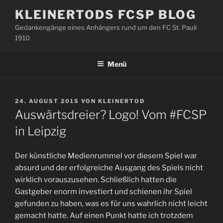
Zum
KLEINERTODS FCSP BLOG
Inhalt
Gedankengänge eines Anhängers rund um den FC St. Pauli
springen
1910
Menü
VERÖFFENTLICHT
24. AUGUST 2015
VON
KLEINERTOD
AM
Auswärtsdreier? Logo! Vom #FCSP
in Leipzig
Der künstliche Medienrummel vor diesem Spiel war
absurd und der erfolgreiche Ausgang des Spiels nicht
wirklich vorauszusehen. Schließlich hatten die
Gastgeber enorm investiert und schienen ihr Spiel
gefunden zu haben, was es für uns wahrlich nicht leicht
gemacht hatte. Auf einen Punkt hatte ich trotzdem