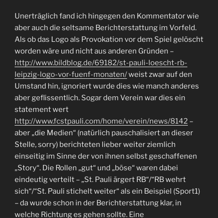
Unerträglich fand ich hingegen den Kommentator wie
aber auch die seltsame Berichterstattung im Vorfeld.
Als ob das Logo als Provokation vor dem Spiel gelöscht
worden wäre und nicht aus anderen Gründen –
http://www.bildblog.de/69182/st-pauli-loescht-rb-
leipzig-logo-vor-fuenf-monaten/
weist zwar auf den
Umstand hin, ignoriert wurde dies wie manch anderes
aber geflissentlich. Sogar dem Verein war dies ein
statement wert
http://www.fcstpauli.com/home/verein/news/8142
–
aber „die Medien“ (natürlich pauschalisiert an dieser
Stelle, sorry) berichteten lieber weiter ziemlich
einseitig im Sinne der von ihnen selbst geschaffenen
„Story“. Die Rollen „gut“ und „böse“ waren dabei
eindeutig verteilt – „St. Pauli ärgert RB“/“RB wehrt
sich“/“St. Pauli stichelt weiter“ als ein Beispiel (Sport1)
– da wurde schon in der Berichterstattung klar, in
welche Richtung es gehen sollte. Eine