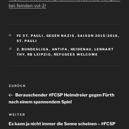
bei-feinden-vol-2/
KATEGORIEN
FC ST. PAULI
,
GEGEN NAZIS
,
SAISON 2015/2016
,
ST. PAULI
SCHLAGWÖRTER
2. BUNDESLIGA
,
ANTIFA
,
HEIDENAU
,
LENNART
THY
,
RB LEIPZIG
,
REFUGEES WELCOME
Beitragsnavigation
Vorheriger
ZURÜCK
Beitrag
Berauschender #FCSP Heimdreier gegen Fürth
nach einem spannendem Spiel
Nächster
WEITER
Beitrag
Es kann ja nicht immer die Sonne scheinen – #FCSP