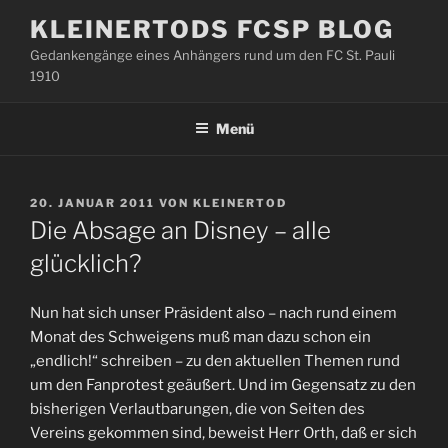
Zum
KLEINERTODS FCSP BLOG
Inhalt
Gedankengänge eines Anhängers rund um den FC St. Pauli
springen
1910
Menü
VERÖFFENTLICHT
20. JANUAR 2011
VON
KLEINERTOD
AM
Die Absage an Disney – alle
glücklich?
Nun hat sich unser Präsident also – nach rund einem
Monat des Schweigens muß man dazu schon ein
„endlich!“ schreiben – zu den aktuellen Themen rund
um den Fanprotest geäußert. Und im Gegensatz zu den
bisherigen Verlautbarungen, die von Seiten des
Vereins gekommen sind, beweist Herr Orth, daß er sich