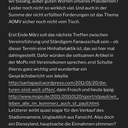
wir bislang, außer guten Worten unseres Präsidenten?
Leider noch nicht so wirklich viel. Und auch in der
Summe der nicht erfüllten Forderungen ist das Thema
AOMV sicher noch nicht vom Tisch.
Erst Ende März soll das nächste Treffen zwischen
Vereinsführung und Ständigem Fanausschuß sein – ob
dieser Termin eine Hinhaltetaktik ist, das sei hier mal
dahingestellt. Dafür würden die seltsamen Artikel in
der MoPo mit Vereinsikonen sprechen, erst Schulte
(hierzu ganz wichtig und wunderbar ein
Gesprächsbericht von Jekylla:
http://santapauli.wordpress.com/2011/01/20/die-
turen-sind-weit-offen/
, dann Frosch und heute Ippig:
http://www.mopo.de/2011/20110120/sport/stpauli/wir_
leben_alle_im_kommerz_auch_st_pauli.html
.
Letzterer wirbt quasi sogar für den Verkauf des
Stadionnamens. Unglaublich aus Fansicht. Also doch
ein Disneyland, hauptsache die Einnahmen stimmen?