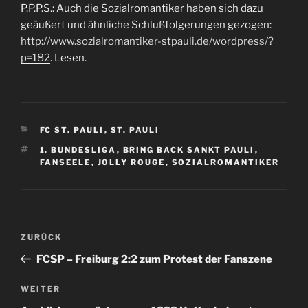
P.P.P.S.: Auch die Sozialromantiker haben sich dazu
geäußert und ähnliche Schlußfolgerungen gezogen:
http://www.sozialromantiker-stpauli.de/wordpress/?
p=182
. Lesen.
KATEGORIEN
FC ST. PAULI
,
ST. PAULI
SCHLAGWÖRTER
1. BUNDESLIGA
,
BRING BACK SANKT PAULI
,
FANSEELE
,
JOLLY ROUGE
,
SOZIALROMANTIKER
Beitragsnavigation
Vorheriger
ZURÜCK
Beitrag
FCSP – Freiburg 2:2 zum Protest der Fanszene
Nächster
WEITER
Beitrag