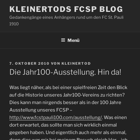
Zum
KLEINERTODS FCSP BLOG
Inhalt
Gedankengänge eines Anhängers rund um den FC St. Pauli
springen
1910
Menü
VERÖFFENTLICHT
7. OKTOBER 2010
VON
KLEINERTOD
AM
Die Jahr100-Ausstellung. Hin da!
Was liegt näher, als bei einer spielfreien Zeit den Blick
auf die Historie unseres Jahr100-Vereins zu richten?
Dies kann man nirgends besser als in der 100 Jahre
Ausstellung unseres FCSP –
http://www.fcstpauli100.com/ausstellung/
. Was einen
dort erwartet, das sollte man sich wirklich einmal
gegeben haben. Und eigentlich auch mehr als einmal,