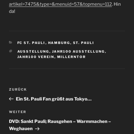
artikel=7475&type=&menuid=57&topmenu=112
. Hin
da!
KATEGORIEN
FC ST. PAULI
,
HAMBURG
,
ST. PAULI
SCHLAGWÖRTER
AUSSTELLUNG
,
JAHR100 AUSSTELLUNG
,
JAHR100 VEREIN
,
MILLERNTOR
Beitragsnavigation
Vorheriger
ZURÜCK
Beitrag
Ein St. Pauli Fan grüßt aus Tokyo…
Nächster
WEITER
Beitrag
DVD: Sankt Pauli; Rausgehen – Warmmachen –
Weghauen