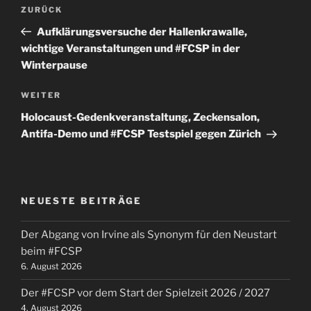
Beitragsnavigation
Vorheriger
ZURÜCK
Beitrag
Aufklärungsversuche der Hallenkrawalle,
wichtige Veranstaltungen und #FCSP in der
Winterpause
Nächster
WEITER
Beitrag
Holocaust-Gedenkveranstaltung, Zeckensalon,
Antifa-Demo und #FCSP Testspiel gegen Zürich
NEUESTE BEITRÄGE
Der Abgang von Irvine als Synonym für den Neustart
beim #FCSP
6. August 2026
Der #FCSP vor dem Start der Spielzeit 2026 / 2027
4. August 2026