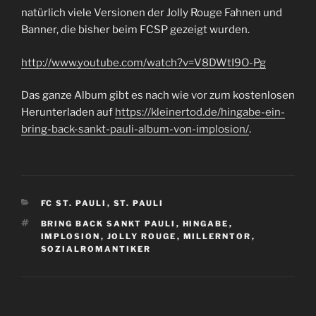
natürlich viele Versionen der Jolly Rouge Fahnen und
Banner, die bisher beim FCSP gezeigt wurden.
http://www.youtube.com/watch?v=V8DWtI9O-Pg
Das ganze Album gibt es nach wie vor zum kostenlosen
Herunterladen auf
https://kleinertod.de/hingabe-ein-
bring-back-sankt-pauli-album-von-implosion/
.
KATEGORIEN
FC ST. PAULI
,
ST. PAULI
SCHLAGWÖRTER
BRING BACK SANKT PAULI
,
HINGABE
,
IMPLOSION
,
JOLLY ROUGE
,
MILLERNTOR
,
SOZIALROMANTIKER