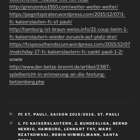
http://grenzenlos1910.com/weiter-weiter-weiter/
https://pegnitzpiraten.wordpress.com/2015/12/07/1-
fc-kaiserslauten-fc-st-pauli/
http://hamburg-ist-braun-weiss.info/21-coup-beim-1-
fc-kaiserslautern-wieder-zurueck-auf-platz-drei/
https://fcspsouthendscum.wordpress.com/2015/12/07
/matchday-17-fc-kaiserslautern-fc-sankt-pauli-1-2/
sowie
http://www.der-betze-brennt.de/artikel/2387-
spielbericht-in-erinnerung-an-die-festung-
betzenberg.php
KATEGORIEN
FC ST. PAULI
,
SAISON 2015/2016
,
ST. PAULI
SCHLAGWÖRTER
1. FC KAISERSLAUTERN
,
2. BUNDESLIGA
,
BERND
NEHRIG
,
HAMBURG
,
LENNART THY
,
MARC
RZATKOWSKI
,
ROBIN HIMMELMANN
,
SANTA