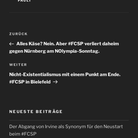
PAULI
Beitragsnavigation
Vorheriger
ZURÜCK
Beitrag
Alles Käse? Nein. Aber #FCSP verliert daheim
gegen Nürnberg am NOlympia-Sonntag.
Nächster
WEITER
Beitrag
Nicht-Existentialismus mit einem Punkt am Ende.
#FCSP in Bielefeld
NEUESTE BEITRÄGE
Der Abgang von Irvine als Synonym für den Neustart
beim #FCSP