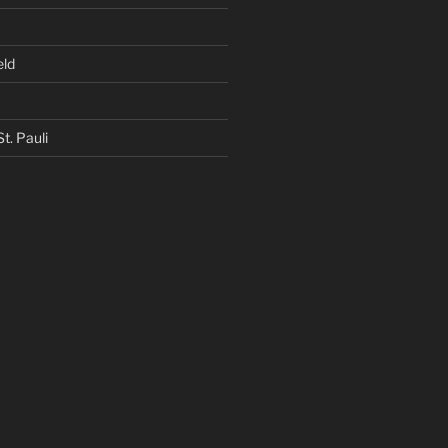
eld
t. Pauli