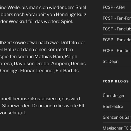
FCSP- AFM
ne Weile, bis man sich wieder dem Spiel
Ebbers nach Vorarbeit von Hennings kurz
FCSP - Fan-Fo
der Weckruf für das weitere Spiel.
FCSP - Fanclub
FCSP - Fanlad
zeit sowie etwa nach zwei Dritteln der
ten Halbzeit dann einen kompletten
FCSP - Fanrä
spielten sodann Mathias Hain, Ralph
St. Depri
Morena, Davidson Drobo-Ampem, Dennis
nnings, Florian Lechner, Fin Bartels
FCSP BLOGS
Übersteiger
mmelf herauszukristalisieren, das wird
r Stani werden. Denn auch die zweite Elf
Beebleblox
vor sehr gut.
Grenzenlos San
Magischer FC 