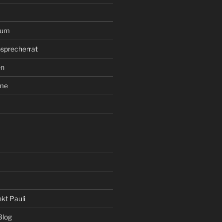
rum
sprecherrat
en
ume
kt Pauli
Blog