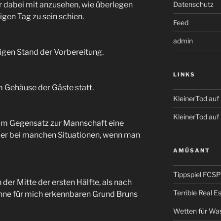
Datenschutz
 dabei mit anzusehen, wie überlegen
en Tag zu sein schien.
Feed
admin
ligen Stand der Vorbereitung.
LINKS
m Gehäuse der Gäste statt.
KleinerTod au
KleinerTod auf
 im Gegensatz zur Mannschaft eine
ber bei manchen Situationen, wenn man
AMÜSANT
Tippspiel FCSP
der Mitte der ersten Hälfte, als nach
Terrible Real 
hne für mich erkennbaren Grund Bruns
Wetten für Wa