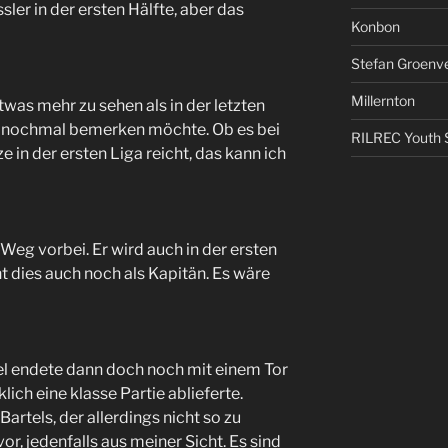
ler in der ersten Hälfte, aber das
Konbon
Stefan Groenv
Millernton
as mehr zu sehen als in der letzten
le nochmal bemerken möchte. Ob es bei
RILREC Youth S
e in der ersten Liga reicht, das kann ich
 Weg vorbei. Er wird auch in der ersten
t dies auch noch als Kapitän. Es wäre
l endete dann doch noch mit einem Tor
lich eine klasse Partie ablieferte.
artels, der allerdings nicht so zu
r, jedenfalls aus meiner Sicht. Es sind