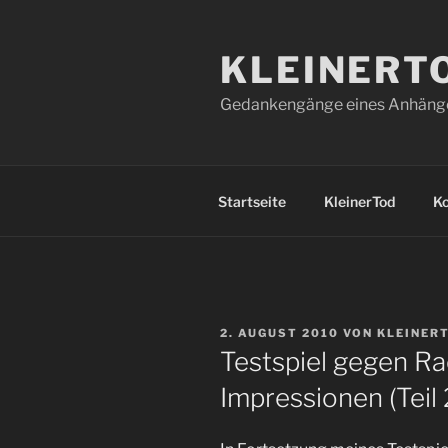
Zum
Inhalt
KLEINERT
springen
Gedankengänge eines Anhänger
Startseite
KleinerTod
K
VERÖFFENTLICHT
2. AUGUST 2010
VON
KLEINER
AM
Testspiel gegen Ra
Impressionen (Teil 