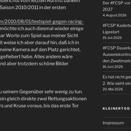
lberichts vom letzten Auftritt daheim
Der #FCSP vor 
 Saison 2010/2011 in der ersten
2027
4. August 2026
om/2010/08/01/testspiel-gegen-racing-
#FCSP Kaderbe
 möchte ich auch diesmal wieder einige
Ligastart
aar Worte zum Spiel aus meiner Sicht
15. Juli 2026
t weise ich aber darauf hin, daß ich in
#FCSP Dauerka
meine Kamera auf den Platz gerichtet,
Ausweiskontrol
gefiebert habe. Alles andere wäre
den Zweitmark
nd aber trotzdem schöne Bilder
16. Juni 2026
Es hat nicht ge
2. Wie sieht e
20. Mai 2026
 seinem Gegenüber sehr wenig zu tun.
ein gleich direkte zwei Rettungsaktionen
 und Kruse voraus, bis das erste Tor
KLEINERTOD
Impressum