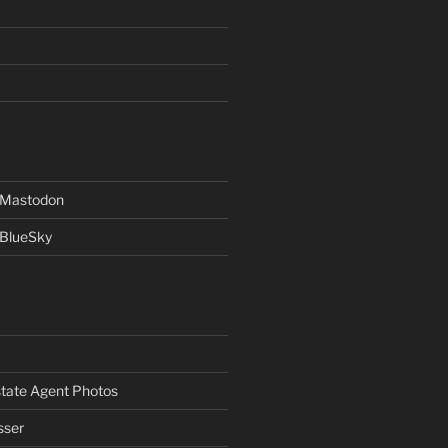
f Mastodon
 BlueSky
Estate Agent Photos
sser