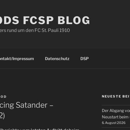
ODS FCSP BLOG
s rund um den FC St. Pauli 1910
ontakt/Impressum
Datenschutz
DSP
NEUESTE BE
TOD
cing Satander –
Der Abgang von
2)
Neustart beim
6. August 2026