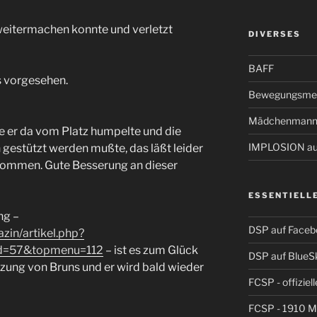
 weitermachen konnte und verletzt
DIVERSES
BAFF
ls vorgesehen.
Bewegungsmel
Mädchenmann
ie er da vom Platz humpelte und die
IMPLOSION auf
gestützt werden mußte, das läßt leider
kommen. Gute Besserung an dieser
ESSENTIELL
ng –
DSP auf Faceb
zin/artikel.php?
id=57&topmenu=112
– ist es zum Glück
DSP auf BlueS
tzung von Bruns und er wird bald wieder
FCSP - offiziel
FCSP - 1910 