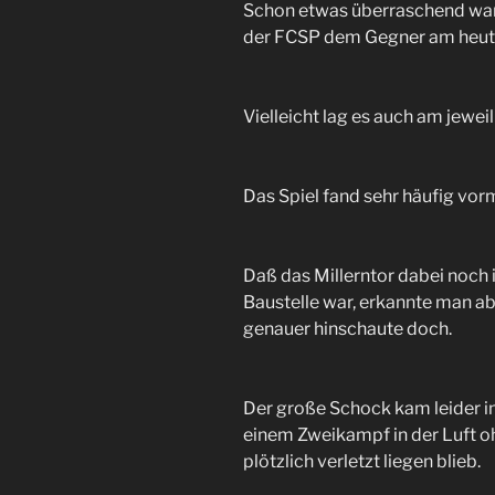
Schon etwas überraschend war
der FCSP dem Gegner am heutig
Vielleicht lag es auch am jewei
Das Spiel fand sehr häufig vor
Daß das Millerntor dabei noch
Baustelle war, erkannte man a
genauer hinschaute doch.
Der große Schock kam leider in 
einem Zweikampf in der Luft o
plötzlich verletzt liegen blieb.