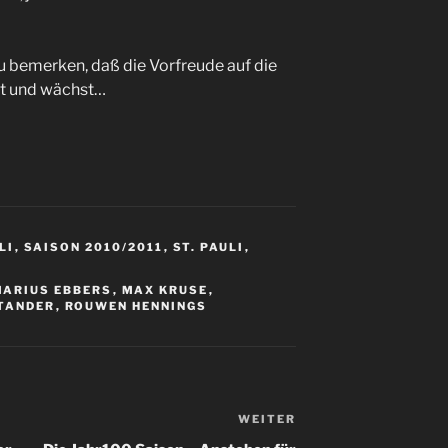
u bemerken, daß die Vorfreude auf die
st und wächst…
LI
,
SAISON 2010/2011
,
ST. PAULI
,
ARIUS EBBERS
,
MAX KRUSE
,
TANDER
,
ROUWEN HENNINGS
WEITER
Nächster
Beitrag