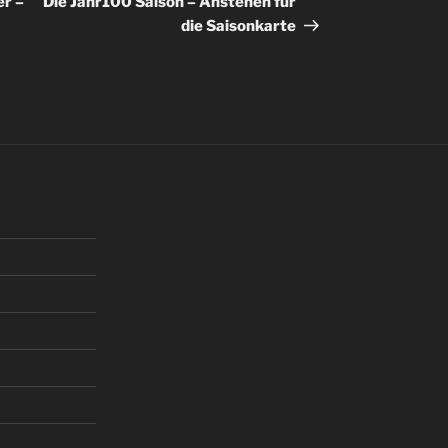
er –
Die Jahr100 Saison – Anstehen für
die Saisonkarte