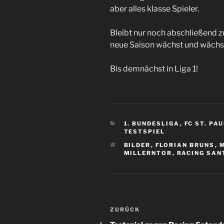
aber alles klasse Spieler.
Bleibt nur noch abschließend z
neue Saison wächst und wäch
Bis demnächst in Liga 1!
KATEGORIEN
1. BUNDESLIGA
,
FC ST. PAU
TESTSPIEL
SCHLAGWÖRTER
BILDER
,
FLORIAN BRUNS
,
M
MILLERNTOR
,
RACING SAN
Beitragsnavigation
Vorheriger
ZURÜCK
Beitrag