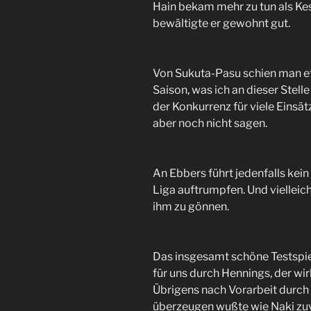
Hain bekam mehr zu tun als Kess
bewältigte er gewohnt gut.
Von Sukuta-Pasu schien man etw
Saison, was ich an dieser Stel
der Konkurrenz für viele Einsätz
aber noch nicht sagen.
An Ebbers führt jedenfalls kein
Liga auftrumpfen. Und vielleich
ihm zu gönnen.
Das insgesamt schöne Testspie
für uns durch Hennings, der wirk
Übrigens nach Vorarbeit durch B
überzeugen wußte wie Naki zuvo