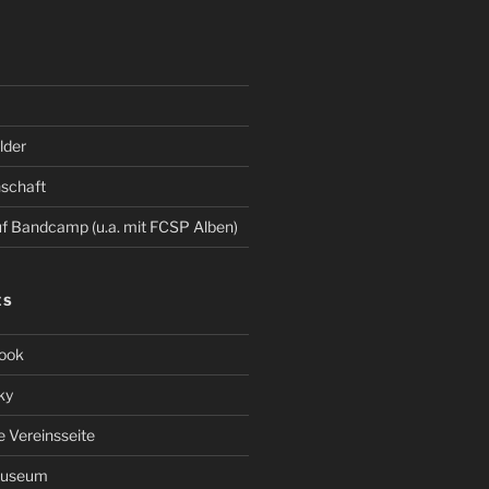
der
schaft
 Bandcamp (u.a. mit FCSP Alben)
ES
ook
ky
le Vereinsseite
Museum