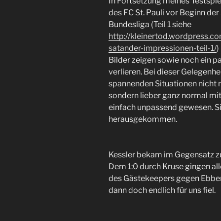
In Fortsetzung meines Testspie
des FC St. Pauli vor Beginn der
Bundesliga (Teil 1 siehe
http://kleinertod.wordpress.c
satander-impressionen-teil-1/
)
Bilder zeigen sowie noch ein p
verlieren. Bei dieser Gelegenhei
spannenden Situationen nicht 
sondern lieber ganz normal mit
einfach unpassend gewesen. Si
herausgekommen.
Kessler bekam im Gegensatz zu
Dem 1:0 durch Kruse gingen all
des Gästekeepers gegen Ebbers
dann doch endlich für uns fiel.